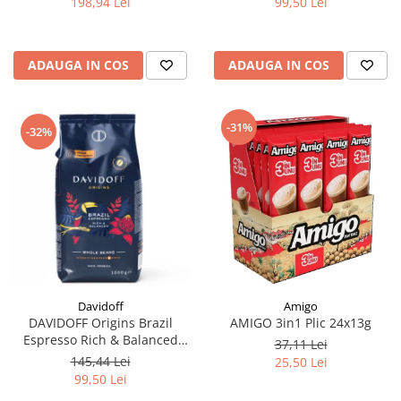
198,94 Lei
99,50 Lei
ADAUGA IN COS
ADAUGA IN COS
-31%
-32%
Davidoff
Amigo
DAVIDOFF Origins Brazil
AMIGO 3in1 Plic 24x13g
Espresso Rich & Balanced
37,11 Lei
Cafea Boabe 1Kg
145,44 Lei
25,50 Lei
99,50 Lei