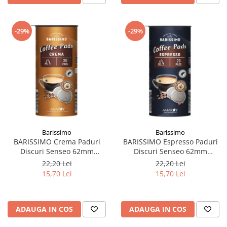
-29%
-29%
Barissimo
Barissimo
BARISSIMO Crema Paduri
BARISSIMO Espresso Paduri
Discuri Senseo 62mm
Discuri Senseo 62mm
Monodoze 20buc 140g
Monodoze 20buc 140g
22,20 Lei
22,20 Lei
15,70 Lei
15,70 Lei
ADAUGA IN COS
ADAUGA IN COS