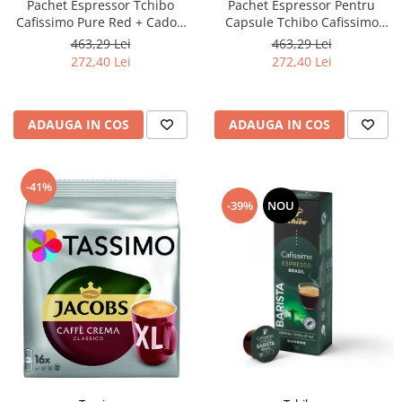
Pachet Espressor Tchibo
Pachet Espressor Pentru
Cafissimo Pure Red + Cadou
Capsule Tchibo Cafissimo
60 de Capsule Cafissimo
Pure Grey + TCHIBO
463,29 Lei
463,29 Lei
Classic Collection
CAFISSIMO Set Capsule 6
272,40 Lei
272,40 Lei
Sortimente - Bundle
ADAUGA IN COS
ADAUGA IN COS
-41%
-39%
NOU