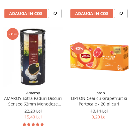
ADAUGA IN COS
ADAUGA IN COS
-31%
-30%
Lipton
Amaroy
LIPTON Ceai cu Grapefruit si
AMAROY Extra Paduri Discuri
Portocale - 20 plicuri
Senseo 62mm Monodoze
20buc 140g
13,14 Lei
22,20 Lei
9,20 Lei
15,40 Lei