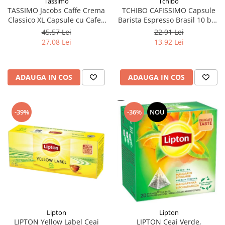
Tchibo
Tassimo
TCHIBO CAFISSIMO Capsule
TASSIMO Jacobs Caffe Crema
Barista Espresso Brasil 10 buc
Classico XL Capsule cu Cafea
80g (27.10.2026)
16buc 132.8g - TDV 16.10.2026
22,91 Lei
45,57 Lei
13,92 Lei
27,08 Lei
ADAUGA IN COS
ADAUGA IN COS
-39%
-36%
NOU
Lipton
Lipton
LIPTON Yellow Label Ceai
LIPTON Ceai Verde,