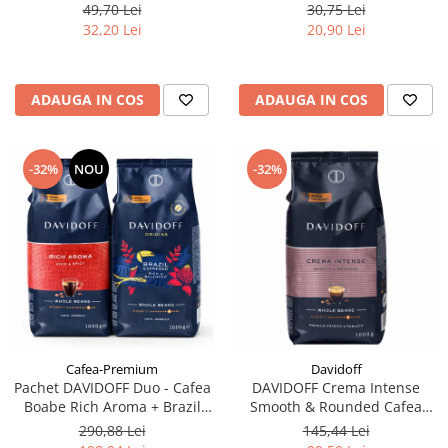
filtre de Ceai
49,70 Lei
30,75 Lei
32,20 Lei
20,90 Lei
ADAUGA IN COS
ADAUGA IN COS
-32%
NOU
-32%
Cafea-Premium
Davidoff
Pachet DAVIDOFF Duo - Cafea
DAVIDOFF Crema Intense
Boabe Rich Aroma + Brazil
Smooth & Rounded Cafea
2x1Kg
Boabe 1Kg
290,88 Lei
145,44 Lei