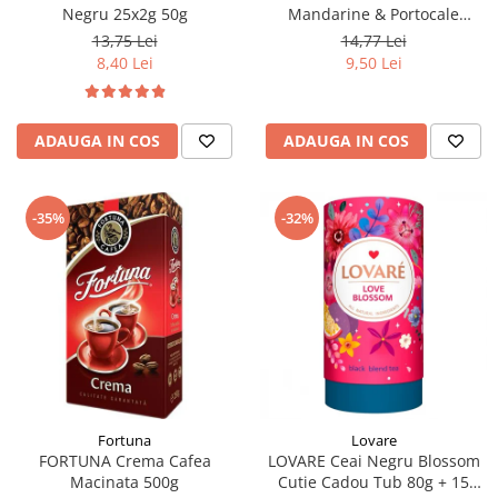
Negru 25x2g 50g
Mandarine & Portocale
Piramide 20x2.1g (30.09.2026)
13,75 Lei
14,77 Lei
8,40 Lei
9,50 Lei
ADAUGA IN COS
ADAUGA IN COS
-35%
-32%
Fortuna
Lovare
FORTUNA Crema Cafea
LOVARE Ceai Negru Blossom
Macinata 500g
Cutie Cadou Tub 80g + 15