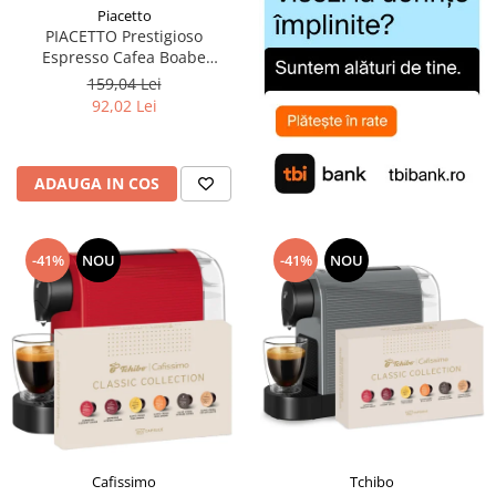
Piacetto
PIACETTO Prestigioso
Espresso Cafea Boabe
Espresso 1kg - (TDV
159,04 Lei
14.09.2026)
92,02 Lei
ADAUGA IN COS
-41%
NOU
-41%
NOU
Cafissimo
Tchibo