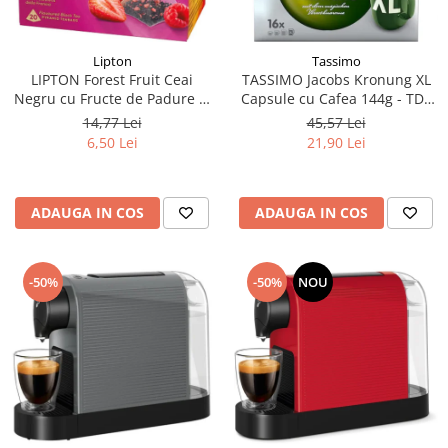
Lipton
Tassimo
LIPTON Forest Fruit Ceai
TASSIMO Jacobs Kronung XL
Negru cu Fructe de Padure si
Capsule cu Cafea 144g - TDV
Capsuni Piramide 20x2.1g
11.08.2026
14,77 Lei
45,57 Lei
(TDV 30.08.2026)
6,50 Lei
21,90 Lei
ADAUGA IN COS
ADAUGA IN COS
-50%
-50%
NOU