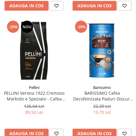
ADAUGA IN COS
ADAUGA IN COS
-29%
NOU
-29%
Pellini
Barissimo
PELLINI Verona 1922 Cremoso
BARISSIMO Cafea
Morbido e Speziato - Cafea
Decofeinizata Paduri Discuri
Boabe 1kg
Senseo 62mm Monodoze
126,64 Lei
22,20 Lei
20buc - 140g
89,50 Lei
15,70 Lei
ADAUGA IN COS
ADAUGA IN COS