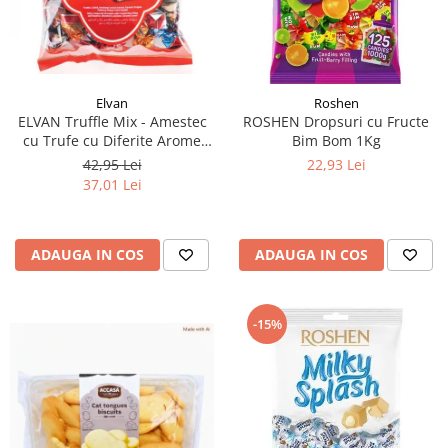
Elvan
Roshen
ELVAN Truffle Mix - Amestec
ROSHEN Dropsuri cu Fructe
cu Trufe cu Diferite Arome
Bim Bom 1Kg
1Kg
42,95 Lei
22,93 Lei
37,01 Lei
ADAUGA IN COS
ADAUGA IN COS
-15%