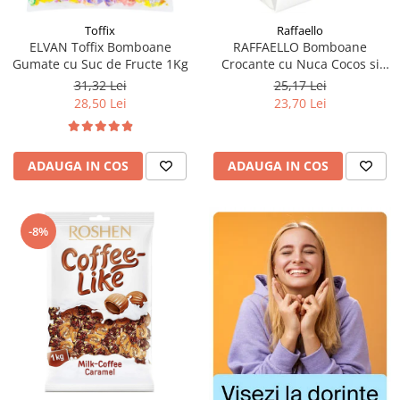
Toffix
Raffaello
ELVAN Toffix Bomboane
RAFFAELLO Bomboane
Gumate cu Suc de Fructe 1Kg
Crocante cu Nuca Cocos si
Migdale 230g
31,32 Lei
25,17 Lei
28,50 Lei
23,70 Lei
ADAUGA IN COS
ADAUGA IN COS
-8%