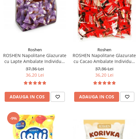
Roshen
Roshen
ROSHEN Napolitane Glazurate
ROSHEN Napolitane Glazurate
cu Lapte Ambalate Individual
cu Cacao Ambalate Individual
1kg
1kg
37,36 Lei
37,36 Lei
36,20 Lei
36,20 Lei
ADAUGA IN COS
ADAUGA IN COS
-9%