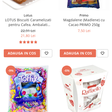
Lotus
Primo
LOTUS Biscuiti Caramelizati
Magdalene (Madlene) cu
pentru Cafea, Ambalati
Cacao PRIMO 250g
Individual 50buc 312.5g
22,91 Lei
7,50 Lei
21,80 Lei
ADAUGA IN COS
ADAUGA IN COS
-9%
-6%