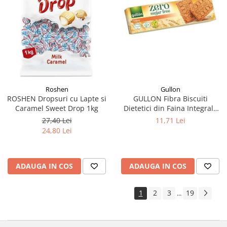
Gullon
Roshen
GULLON Fibra Biscuiti
ROSHEN Dropsuri cu Lapte si
Dietetici din Faina Integrala
Caramel Sweet Drop 1kg
170g
11,71 Lei
27,40 Lei
24,80 Lei
ADAUGA IN COS
ADAUGA IN COS
1
2
3
19
...