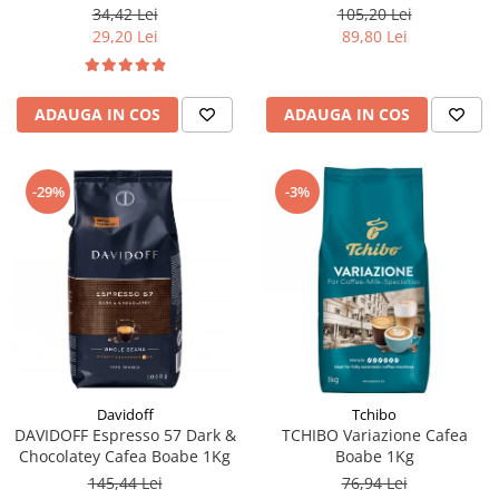
105,20 Lei
34,42 Lei
89,80 Lei
29,20 Lei
ADAUGA IN COS
ADAUGA IN COS
-29%
-3%
Davidoff
Tchibo
DAVIDOFF Espresso 57 Dark &
TCHIBO Variazione Cafea
Chocolatey Cafea Boabe 1Kg
Boabe 1Kg
145,44 Lei
76,94 Lei