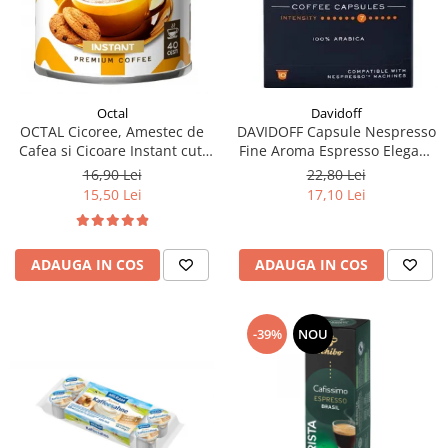
Davidoff
Octal
DAVIDOFF Capsule Nespresso
OCTAL Cicoree, Amestec de
Fine Aroma Espresso Elegant
Cafea si Cicoare Instant cut.
& Fragrant 10x5.5g
100g
22,80 Lei
16,90 Lei
17,10 Lei
15,50 Lei
ADAUGA IN COS
ADAUGA IN COS
-39%
NOU