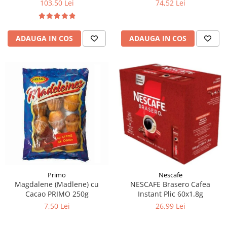
103,50 Lei
74,52 Lei
ADAUGA IN COS
ADAUGA IN COS
Primo
Nescafe
Magdalene (Madlene) cu
NESCAFE Brasero Cafea
Cacao PRIMO 250g
Instant Plic 60x1.8g
7,50 Lei
26,99 Lei