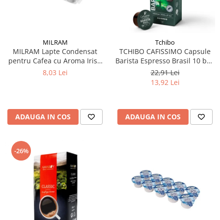
MILRAM
Tchibo
MILRAM Lapte Condensat
TCHIBO CAFISSIMO Capsule
pentru Cafea cu Aroma Irish
Barista Espresso Brasil 10 buc
Cream 10x14g
80g (27.10.2026)
8,03 Lei
22,91 Lei
13,92 Lei
ADAUGA IN COS
ADAUGA IN COS
-26%