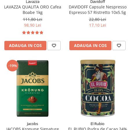
Lavazza
Davidoff
LAVAZZA QUALITA ORO Cafea
DAVIDOFF Capsule Nespresso
Boabe 1kg
Espresso 57 Ristretto 10x5.5g
111,80 Lei
22,80 Lei
98,90 Lei
17,10 Lei
ADAUGA IN COS
ADAUGA IN COS
-19%
Jacobs
El Rubio
JACOBS Kronung Signature
EL RUBIO Pudra de Cacao 24%