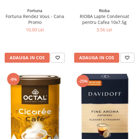
Fortuna
Rioba
Fortuna Rendez Vous - Cana
RIOBA Lapte Condensat
Promo
pentru Cafea 10x7.5g
10,00 Lei
3,56 Lei
ADAUGA IN COS
ADAUGA IN COS
-8%
-25%