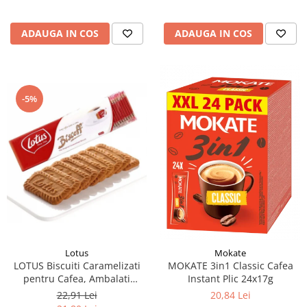
ADAUGA IN COS
ADAUGA IN COS
-5%
Lotus
Mokate
LOTUS Biscuiti Caramelizati
MOKATE 3in1 Classic Cafea
pentru Cafea, Ambalati
Instant Plic 24x17g
Individual 50buc 312.5g
22,91 Lei
20,84 Lei