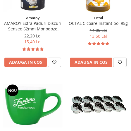
Amaroy
Octal
AMAROY Extra Paduri Discuri
OCTAL Cicoare Instant bo. 95g
Senseo 62mm Monodoze
14,05 Lei
20buc 140g
22,20 Lei
13,50 Lei
15,40 Lei
ADAUGA IN COS
ADAUGA IN COS
NOU