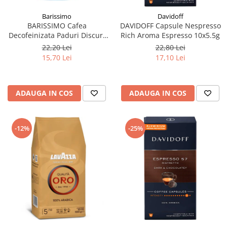
Barissimo
Davidoff
BARISSIMO Cafea
DAVIDOFF Capsule Nespresso
Decofeinizata Paduri Discuri
Rich Aroma Espresso 10x5.5g
Senseo 62mm Monodoze
22,20 Lei
22,80 Lei
20buc - 140g
15,70 Lei
17,10 Lei
ADAUGA IN COS
ADAUGA IN COS
-12%
-25%