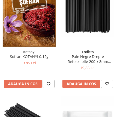
Endless
Kotanyi
Paie Negre Drepte
Sofran KOTANYI 0.12g
Refolosibile 200 x 8mm
9,85 Lei
250buc
19,86 Lei
ADAUGA IN COS
ADAUGA IN COS