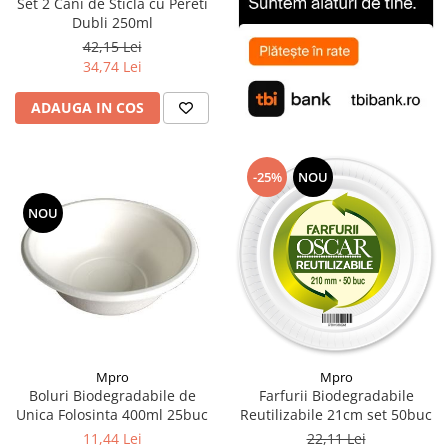
Set 2 Cani de Sticla cu Pereti
Dubli 250ml
42,15 Lei
34,74 Lei
ADAUGA IN COS
-25%
NOU
NOU
Mpro
Mpro
Boluri Biodegradabile de
Farfurii Biodegradabile
Unica Folosinta 400ml 25buc
Reutilizabile 21cm set 50buc
11,44 Lei
22,11 Lei