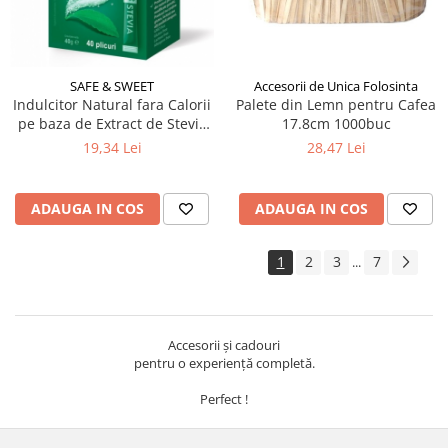
SAFE & SWEET
Accesorii de Unica Folosinta
Indulcitor Natural fara Calorii
Palete din Lemn pentru Cafea
pe baza de Extract de Stevia
17.8cm 1000buc
SAFE & SWEET 40Plicuri
19,34 Lei
28,47 Lei
ADAUGA IN COS
ADAUGA IN COS
1
2
3
7
...
Accesorii și cadouri
pentru o experiență completă.
Perfect !