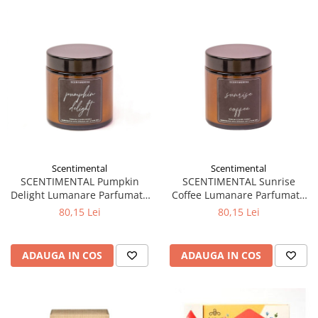
Scentimental
Scentimental
SCENTIMENTAL Pumpkin
SCENTIMENTAL Sunrise
Delight Lumanare Parfumata
Coffee Lumanare Parfumata
din Ceara Vegetala 95g - 25
din Ceara Vegetala 95g - 25
80,15 Lei
80,15 Lei
Ore
Ore
ADAUGA IN COS
ADAUGA IN COS