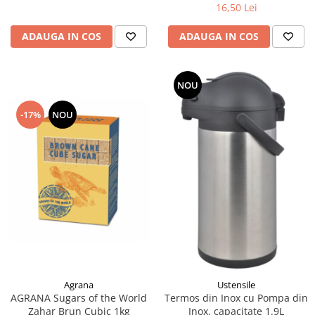
16,50 Lei
ADAUGA IN COS
ADAUGA IN COS
NOU
-17%
NOU
Agrana
Ustensile
AGRANA Sugars of the World
Termos din Inox cu Pompa din
Zahar Brun Cubic 1kg
Inox, capacitate 1.9L