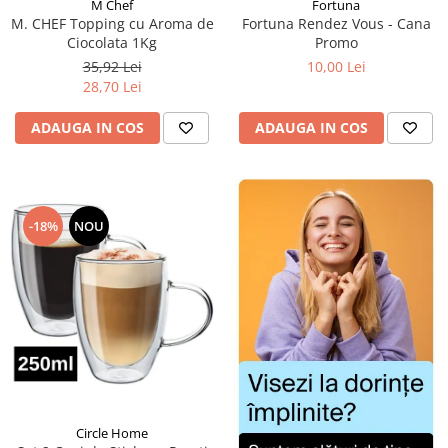
Fortuna
M Chef
Fortuna Rendez Vous - Cana
M. CHEF Topping cu Aroma de
Promo
Ciocolata 1Kg
10,00 Lei
35,92 Lei
28,70 Lei
ADAUGA IN COS
ADAUGA IN COS
-18%
NOU
Circle Home