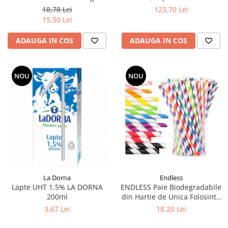
18,78 Lei
123,70 Lei
15,50 Lei
ADAUGA IN COS
ADAUGA IN COS
NOU
NOU
La Dorna
Endless
Lapte UHT 1.5% LA DORNA
ENDLESS Paie Biodegradabile
200ml
din Hartie de Unica Folosinta
200x8mm - Colorate 125buc
3,67 Lei
18,20 Lei