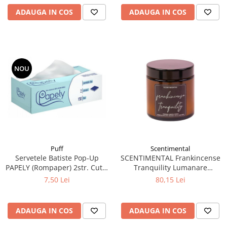
ADAUGA IN COS
ADAUGA IN COS
NOU
Puff
Scentimental
Servetele Batiste Pop-Up
SCENTIMENTAL Frankincense
PAPELY (Rompaper) 2str. Cutie
Tranquility Lumanare
150buc
Parfumata din Ceara Vegetala
7,50 Lei
80,15 Lei
95g - 25 Ore
ADAUGA IN COS
ADAUGA IN COS