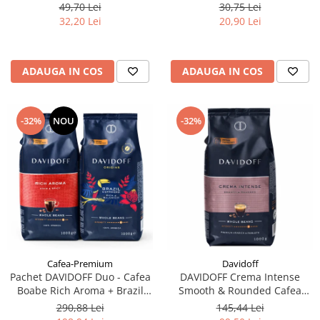
filtre de Ceai
49,70 Lei
30,75 Lei
32,20 Lei
20,90 Lei
ADAUGA IN COS
ADAUGA IN COS
-32%
NOU
-32%
Cafea-Premium
Davidoff
Pachet DAVIDOFF Duo - Cafea
DAVIDOFF Crema Intense
Boabe Rich Aroma + Brazil
Smooth & Rounded Cafea
2x1Kg
Boabe 1Kg
290,88 Lei
145,44 Lei