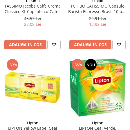
Tchibo
Tassimo
TCHIBO CAFISSIMO Capsule
TASSIMO Jacobs Caffe Crema
Barista Espresso Brasil 10 buc
Classico XL Capsule cu Cafea
80g (27.10.2026)
16buc 132.8g - TDV 16.10.2026
22,91 Lei
45,57 Lei
13,92 Lei
27,08 Lei
ADAUGA IN COS
ADAUGA IN COS
-39%
-36%
NOU
Lipton
Lipton
LIPTON Yellow Label Ceai
LIPTON Ceai Verde,