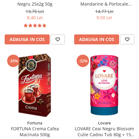
Negru 25x2g 50g
Mandarine & Portocale
Piramide 20x2.1g (30.09.2026)
13,75 Lei
14,77 Lei
8,40 Lei
9,50 Lei
ADAUGA IN COS
ADAUGA IN COS
-35%
-32%
Fortuna
Lovare
FORTUNA Crema Cafea
LOVARE Ceai Negru Blossom
Macinata 500g
Cutie Cadou Tub 80g + 15