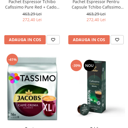
Pachet Espressor Tchibo
Pachet Espressor Pentru
Cafissimo Pure Red + Cadou
Capsule Tchibo Cafissimo
60 de Capsule Cafissimo
Pure Grey + TCHIBO
463,29 Lei
463,29 Lei
Classic Collection
CAFISSIMO Set Capsule 6
272,40 Lei
272,40 Lei
Sortimente - Bundle
ADAUGA IN COS
ADAUGA IN COS
-41%
-39%
NOU