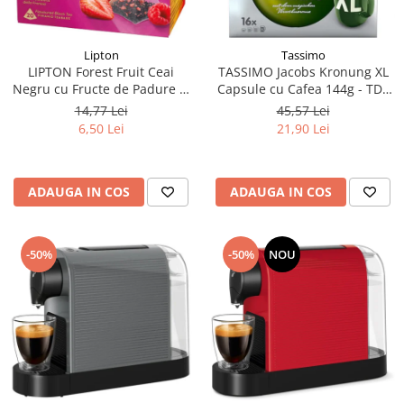
Lipton
Tassimo
LIPTON Forest Fruit Ceai
TASSIMO Jacobs Kronung XL
Negru cu Fructe de Padure si
Capsule cu Cafea 144g - TDV
Capsuni Piramide 20x2.1g
11.08.2026
14,77 Lei
45,57 Lei
(TDV 30.08.2026)
6,50 Lei
21,90 Lei
ADAUGA IN COS
ADAUGA IN COS
-50%
-50%
NOU