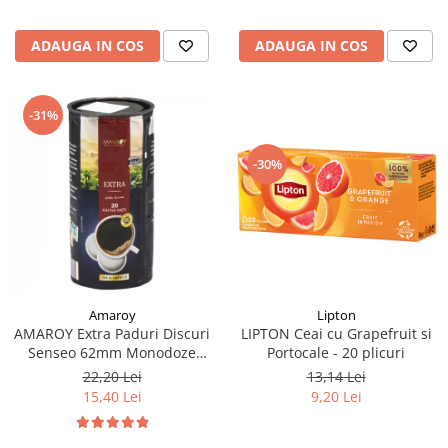
ADAUGA IN COS
ADAUGA IN COS
-31%
-30%
Lipton
Amaroy
LIPTON Ceai cu Grapefruit si
AMAROY Extra Paduri Discuri
Portocale - 20 plicuri
Senseo 62mm Monodoze
20buc 140g
13,14 Lei
22,20 Lei
9,20 Lei
15,40 Lei