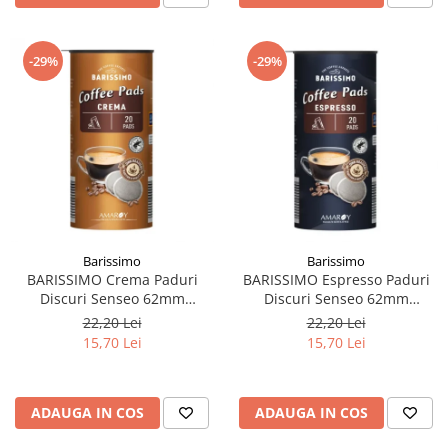
-29%
-29%
Barissimo
Barissimo
BARISSIMO Crema Paduri
BARISSIMO Espresso Paduri
Discuri Senseo 62mm
Discuri Senseo 62mm
Monodoze 20buc 140g
Monodoze 20buc 140g
22,20 Lei
22,20 Lei
15,70 Lei
15,70 Lei
ADAUGA IN COS
ADAUGA IN COS