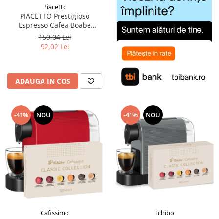
Piacetto
PIACETTO Prestigioso
Espresso Cafea Boabe
Espresso 1kg - (TDV
159,04 Lei
14.09.2026)
92,02 Lei
ADAUGA IN COS
-41%
NOU
-41%
NOU
Cafissimo
Tchibo