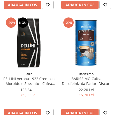
ADAUGA IN COS
ADAUGA IN COS
-29%
NOU
-29%
Pellini
Barissimo
PELLINI Verona 1922 Cremoso
BARISSIMO Cafea
Morbido e Speziato - Cafea
Decofeinizata Paduri Discuri
Boabe 1kg
Senseo 62mm Monodoze
126,64 Lei
22,20 Lei
20buc - 140g
89,50 Lei
15,70 Lei
ADAUGA IN COS
ADAUGA IN COS