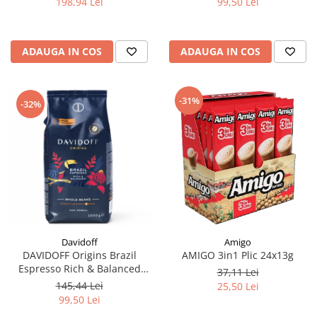
198,94 Lei
99,50 Lei
ADAUGA IN COS
ADAUGA IN COS
-31%
-32%
Davidoff
Amigo
DAVIDOFF Origins Brazil
AMIGO 3in1 Plic 24x13g
Espresso Rich & Balanced
37,11 Lei
Cafea Boabe 1Kg
145,44 Lei
25,50 Lei
99,50 Lei