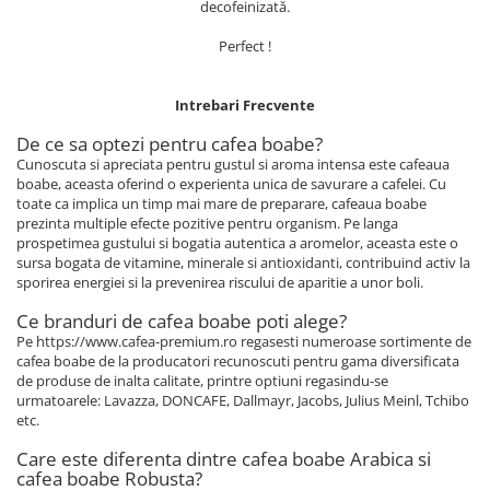
decofeinizată.
Perfect !
Intrebari Frecvente
De ce sa optezi pentru cafea boabe?
Cunoscuta si apreciata pentru gustul si aroma intensa este cafeaua
boabe, aceasta oferind o experienta unica de savurare a cafelei. Cu
toate ca implica un timp mai mare de preparare, cafeaua boabe
prezinta multiple efecte pozitive pentru organism. Pe langa
prospetimea gustului si bogatia autentica a aromelor, aceasta este o
sursa bogata de vitamine, minerale si antioxidanti, contribuind activ la
sporirea energiei si la prevenirea riscului de aparitie a unor boli.
Ce branduri de cafea boabe poti alege?
Pe https://www.cafea-premium.ro regasesti numeroase sortimente de
cafea boabe de la producatori recunoscuti pentru gama diversificata
de produse de inalta calitate, printre optiuni regasindu-se
urmatoarele: Lavazza, DONCAFE, Dallmayr, Jacobs, Julius Meinl, Tchibo
etc.
Care este diferenta dintre cafea boabe Arabica si
cafea boabe Robusta?