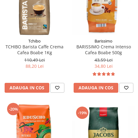
Tchibo
Barissimo
TCHIBO Barista Caffe Crema
BARISSIMO Crema Intenso
Cafea Boabe 1Kg
Cafea Boabe 500g
110,49 Lei
43,59 Lei
88,20 Lei
34,80 Lei
ADAUGA IN COS
ADAUGA IN COS
-20%
-19%