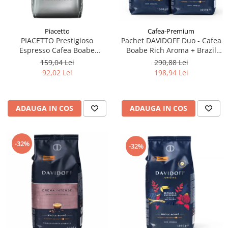
Piacetto
Cafea-Premium
PIACETTO Prestigioso
Pachet DAVIDOFF Duo - Cafea
Espresso Cafea Boabe
Boabe Rich Aroma + Brazil
Espresso 1kg - (TDV
2x1Kg
159,04 Lei
290,88 Lei
14.09.2026)
92,02 Lei
198,94 Lei
ADAUGA IN COS
ADAUGA IN COS
-32%
-32%