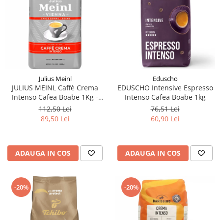
Julius Meinl
Eduscho
JULIUS MEINL Caffè Crema
EDUSCHO Intensive Espresso
Intenso Cafea Boabe 1Kg -
Intenso Cafea Boabe 1kg
Promo August
112,50 Lei
76,51 Lei
89,50 Lei
60,90 Lei
ADAUGA IN COS
ADAUGA IN COS
-20%
-20%