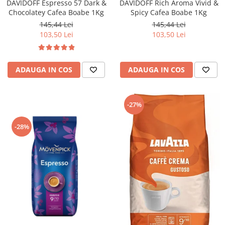
DAVIDOFF Espresso 57 Dark &
DAVIDOFF Rich Aroma Vivid &
Chocolatey Cafea Boabe 1Kg
Spicy Cafea Boabe 1Kg
145,44 Lei
145,44 Lei
103,50 Lei
103,50 Lei
ADAUGA IN COS
ADAUGA IN COS
-27%
-28%