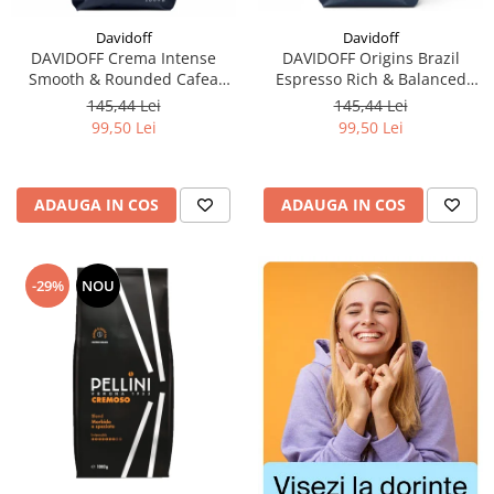
Davidoff
Davidoff
DAVIDOFF Origins Brazil
DAVIDOFF Crema Intense
Espresso Rich & Balanced
Smooth & Rounded Cafea
Cafea Boabe 1Kg
Boabe 1Kg
145,44 Lei
145,44 Lei
99,50 Lei
99,50 Lei
ADAUGA IN COS
ADAUGA IN COS
-29%
NOU