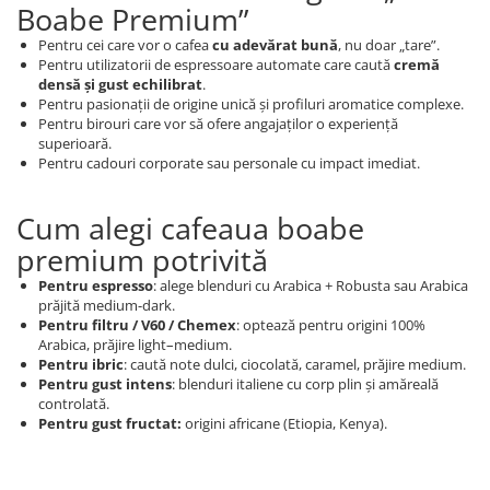
Boabe Premium”
Pentru cei care vor o cafea
cu adevărat bună
, nu doar „tare”.
Pentru utilizatorii de espressoare automate care caută
cremă
densă și gust echilibrat
.
Pentru pasionații de origine unică și profiluri aromatice complexe.
Pentru birouri care vor să ofere angajaților o experiență
superioară.
Pentru cadouri corporate sau personale cu impact imediat.
Cum alegi cafeaua boabe
premium potrivită
Pentru espresso
: alege blenduri cu Arabica + Robusta sau Arabica
prăjită medium-dark.
Pentru filtru / V60 / Chemex
: optează pentru origini 100%
Arabica, prăjire light–medium.
Pentru ibric
: caută note dulci, ciocolată, caramel, prăjire medium.
Pentru gust intens
: blenduri italiene cu corp plin și amăreală
controlată.
Pentru gust fructat:
origini africane (Etiopia, Kenya).