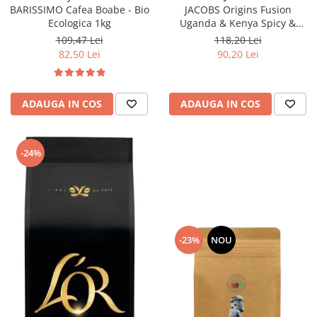
BARISSIMO Cafea Boabe - Bio
JACOBS Origins Fusion
Ecologica 1kg
Uganda & Kenya Spicy &
Nutty - Cafea Boabe 1kg
109,47 Lei
118,20 Lei
82,50 Lei
90,20 Lei
ADAUGA IN COS
ADAUGA IN COS
-24%
-23%
NOU