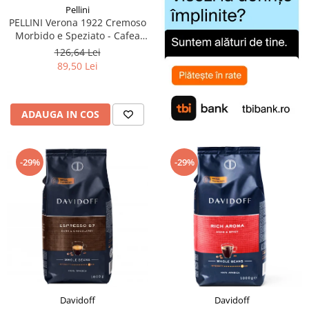
Pellini
PELLINI Verona 1922 Cremoso
Morbido e Speziato - Cafea
Boabe 1kg
126,64 Lei
89,50 Lei
ADAUGA IN COS
-29%
-29%
Davidoff
Davidoff