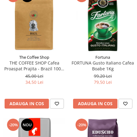
The Coffee Shop
Fortuna
THE COFFEE SHOP Cafea
FORTUNA Gusto Italiano Cafea
Proaspat Prajita - Brazil 100%
Boabe 1Kg
Arabica - Cafea Boabe - 250g
45,00 Lei
99,20 Lei
34,50 Lei
79,50 Lei
ADAUGA IN COS
ADAUGA IN COS
-20%
NOU
-20%