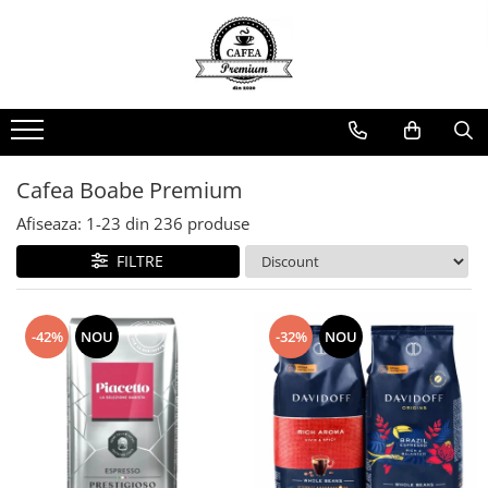
Ceai Premium
Capsule cu Cafea
Specialități
Dulciuri
Accesorii & Cadouri
Ceai in Plic
Capsule cu Cafea
Cafea Instant
Rontanele Sarate
Cadouri
Ceai Vărsat
Mix-uri
Biscuiti & Fursecuri
Condimente
Ceai Instant
Ciocolată Caldă / Cappuccino
Ciocolata & Praline
Lapte pentru Cafea
Cafea Boabe Premium
Cacao
Dropsuri/Jeleuri
Pahare / Capace / Palete
Afiseaza:
1-
23
din
236
produse
Gem si Dulceata din Fructe
Siropuri și Topping
FILTRE
Guma de Mestecat
Ulei și Oțet
Napolitane
Ustensile Diverse
-42%
NOU
-32%
NOU
Nuci, Alune si Fructe Deshidratate
Zahăr, Miere & Îndulcitori
Prajituri Ambalate