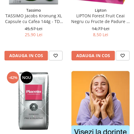
Tassimo
Lipton
TASSIMO Jacobs Kronung XL
LIPTON Forest Fruit Ceai
Capsule cu Cafea 144g - TDV
Negru cu Fructe de Padure si
11.08.2026
Capsuni Piramide 20x2.1g
45,57 Lei
14,77 Lei
(TDV 30.08.2026)
25,90 Lei
8,50 Lei
ADAUGA IN COS
ADAUGA IN COS
-42%
NOU