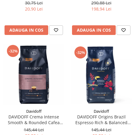
filtre de Ceai
2x1Kg
30,75 Lei
290,88 Lei
20,90 Lei
198,94 Lei
ADAUGA IN COS
ADAUGA IN COS
-32%
-32%
Davidoff
Davidoff
DAVIDOFF Origins Brazil
DAVIDOFF Crema Intense
Espresso Rich & Balanced
Smooth & Rounded Cafea
Cafea Boabe 1Kg
Boabe 1Kg
145,44 Lei
145,44 Lei