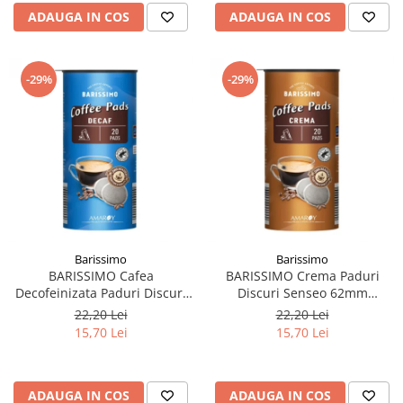
ADAUGA IN COS
ADAUGA IN COS
-29%
-29%
Barissimo
Barissimo
BARISSIMO Cafea
BARISSIMO Crema Paduri
Decofeinizata Paduri Discuri
Discuri Senseo 62mm
Senseo 62mm Monodoze
Monodoze 20buc 140g
22,20 Lei
22,20 Lei
20buc - 140g
15,70 Lei
15,70 Lei
ADAUGA IN COS
ADAUGA IN COS