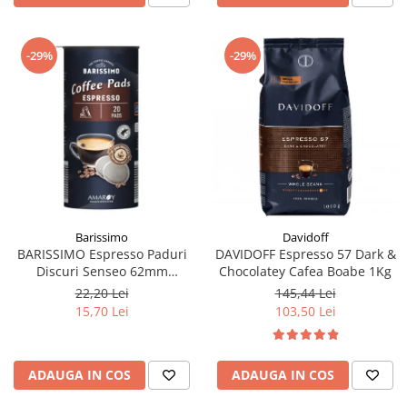
-29%
-29%
Barissimo
Davidoff
BARISSIMO Espresso Paduri
DAVIDOFF Espresso 57 Dark &
Discuri Senseo 62mm
Chocolatey Cafea Boabe 1Kg
Monodoze 20buc 140g
22,20 Lei
145,44 Lei
15,70 Lei
103,50 Lei
ADAUGA IN COS
ADAUGA IN COS