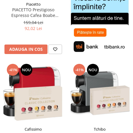
Piacetto
PIACETTO Prestigioso
Espresso Cafea Boabe
Espresso 1kg - (TDV
159,04 Lei
14.09.2026)
92,02 Lei
ADAUGA IN COS
-41%
NOU
-41%
NOU
Cafissimo
Tchibo