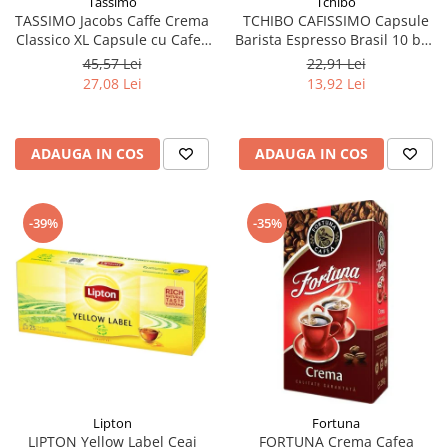
Tchibo
Tassimo
TCHIBO CAFISSIMO Capsule
TASSIMO Jacobs Caffe Crema
Barista Espresso Brasil 10 buc
Classico XL Capsule cu Cafea
80g (27.10.2026)
16buc 132.8g - TDV 16.10.2026
22,91 Lei
45,57 Lei
13,92 Lei
27,08 Lei
ADAUGA IN COS
ADAUGA IN COS
-39%
-35%
Lipton
Fortuna
LIPTON Yellow Label Ceai
FORTUNA Crema Cafea