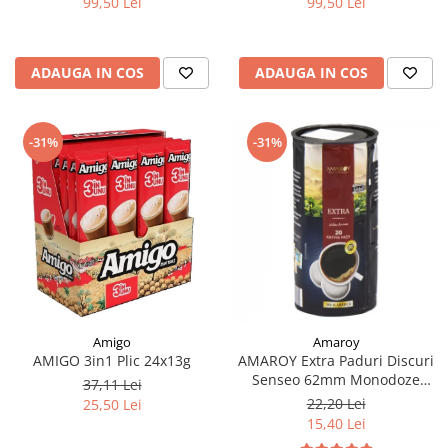
99,50 Lei
99,50 Lei
ADAUGA IN COS
ADAUGA IN COS
-31%
-31%
Amigo
Amaroy
AMIGO 3in1 Plic 24x13g
AMAROY Extra Paduri Discuri
Senseo 62mm Monodoze
37,11 Lei
20buc 140g
22,20 Lei
25,50 Lei
15,40 Lei