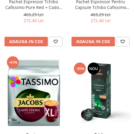
Pachet Espressor Tchibo
Pachet Espressor Pentru
Cafissimo Pure Red + Cadou
Capsule Tchibo Cafissimo
60 de Capsule Cafissimo
Pure Grey + TCHIBO
463,29 Lei
463,29 Lei
Classic Collection
CAFISSIMO Set Capsule 6
272,40 Lei
272,40 Lei
Sortimente - Bundle
ADAUGA IN COS
ADAUGA IN COS
-41%
-39%
NOU