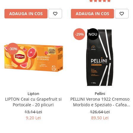
ADAUGA IN COS
ADAUGA IN COS
-29%
NOU
-30%
Lipton
Pellini
LIPTON Ceai cu Grapefruit si
PELLINI Verona 1922 Cremoso
Portocale - 20 plicuri
Morbido e Speziato - Cafea
Boabe 1kg
13,14 Lei
126,64 Lei
9,20 Lei
89,50 Lei