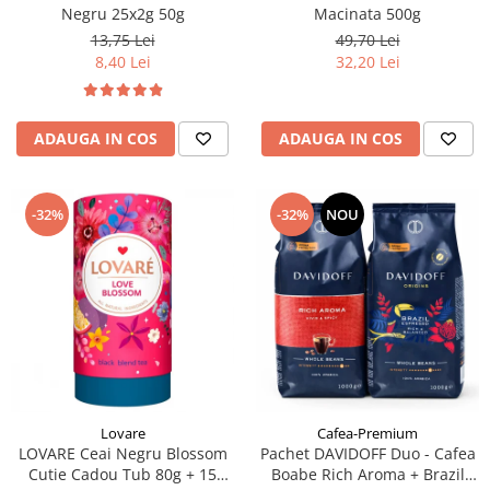
Negru 25x2g 50g
Macinata 500g
13,75 Lei
49,70 Lei
8,40 Lei
32,20 Lei
ADAUGA IN COS
ADAUGA IN COS
-32%
-32%
NOU
Lovare
Cafea-Premium
LOVARE Ceai Negru Blossom
Pachet DAVIDOFF Duo - Cafea
Cutie Cadou Tub 80g + 15
Boabe Rich Aroma + Brazil