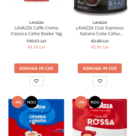
Lavazza
Lavazza
LAVAZZA Caffe Crema
LAVAZZA Club Espresso
Classico Cafea Boabe 1kg
Italiano Cutie Cafea
Macinata 250g
100,61 Lei
43,48 Lei
94,50 Lei
40,90 Lei
ADAUGA IN COS
ADAUGA IN COS
-4%
NOU
-2%
NOU