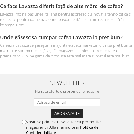
Ce face Lavazza diferit față de alte mărci de cafea?
Lavazza îmbină pasiunea italiană pentru espresso cu inovația tehnologică și
respectul pentru oameni, oferind o experiență premium recunoscută în
întreaga lume.
Unde găsesc să cumpar cafea Lavazza la pret bun?
Cafeaua Lavazza se găsește in majoritate sueprmarketurilor, însă preț bun și
mai multe sortimente le găsești în magazinele online cum este cafea-
premium.ro. Online gama de produse este mai mare și prețul este mai bun.
NEWSLETTER
Nu rata ofertele si promotiile noastre
Vreau sa primesc newsletter cu promotiile
magazinului. Afla mai multe in
Politica de
Confidentialitate