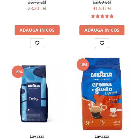
36buc 250g
35,75 Lei
52,00 Lei
28,20 Lei
41,50 Lei
ADAUGA IN COS
ADAUGA IN COS
-18%
-19%
Lavazza
Lavazza