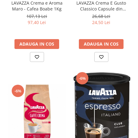
LAVAZZA Crema e Aroma
LAVAZZA Crema E Gusto
Maro - Cafea Boabe 1Kg
Classico Capsule din
Aluminiu Compatibile
107,13 Lei
26,68 Lei
Nespresso 10buc
97,40 Lei
24,50 Lei
ADAUGA IN COS
ADAUGA IN COS
-6%
-6%