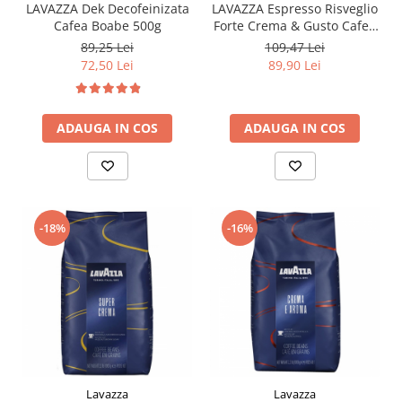
LAVAZZA Dek Decofeinizata
LAVAZZA Espresso Risveglio
Cafea Boabe 500g
Forte Crema & Gusto Cafea
Boabe 1kg
89,25 Lei
109,47 Lei
72,50 Lei
89,90 Lei
ADAUGA IN COS
ADAUGA IN COS
-18%
-16%
Lavazza
Lavazza