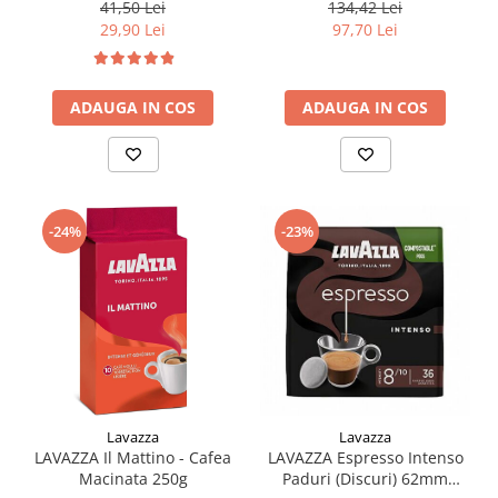
250g
41,50 Lei
134,42 Lei
29,90 Lei
97,70 Lei
ADAUGA IN COS
ADAUGA IN COS
-24%
-23%
Lavazza
Lavazza
LAVAZZA Il Mattino - Cafea
LAVAZZA Espresso Intenso
Macinata 250g
Paduri (Discuri) 62mm