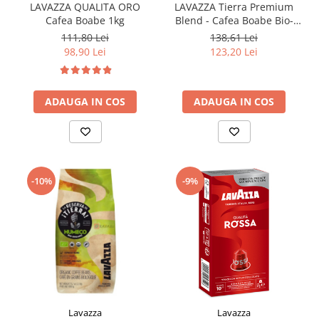
LAVAZZA QUALITA ORO
LAVAZZA Tierra Premium
Cafea Boabe 1kg
Blend - Cafea Boabe Bio-
Ecologica 1Kg
111,80 Lei
138,61 Lei
98,90 Lei
123,20 Lei
ADAUGA IN COS
ADAUGA IN COS
-10%
-9%
Lavazza
Lavazza