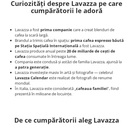
Curiozități despre Lavazza pe care
cumpărătorii le adoră
Lavazza a fost
prima companie
care a creat blenduri de
cafea la scară largă.
Brandul a trimis cafea în spațiu:
prima cafea espresso băută
pe Stația Spațială Internațională
a fost Lavazza.
Lavazza produce anual peste
20 de miliarde de cești de
cafea
consumate în întreaga lume.
Compania este condusă și astăzi de familia Lavazza, ajunsă la
a patra generație
.
Lavazza investește masiv în artă și fotografie — celebrul
Lavazza Calendar
este realizat de fotografi de renume
mondial.
În Italia, Lavazza este considerată „
cafeaua familiei
”, fiind
prezentă în milioane de locuințe.
De ce cumpărătorii aleg Lavazza