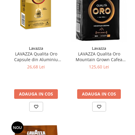
Lavazza
Lavazza
LAVAZZA Qualita Oro
LAVAZZA Qualita Oro
Capsule din Aluminiu
Mountain Grown Cafea
Compatibile Nespresso
Boabe 1kg
26,68 Lei
125,60 Lei
10buc
ADAUGA IN COS
ADAUGA IN COS
NOU