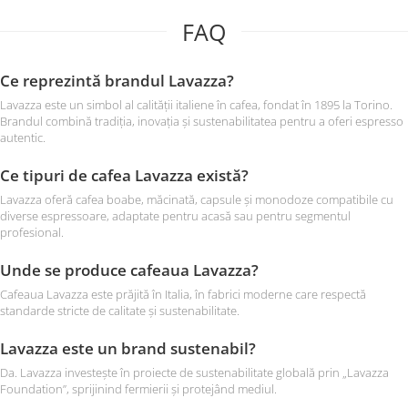
FAQ
Ce reprezintă brandul Lavazza?
Lavazza este un simbol al calității italiene în cafea, fondat în 1895 la Torino.
Brandul combină tradiția, inovația și sustenabilitatea pentru a oferi espresso
autentic.
Ce tipuri de cafea Lavazza există?
Lavazza oferă cafea boabe, măcinată, capsule și monodoze compatibile cu
diverse espressoare, adaptate pentru acasă sau pentru segmentul
profesional.
Unde se produce cafeaua Lavazza?
Cafeaua Lavazza este prăjită în Italia, în fabrici moderne care respectă
standarde stricte de calitate și sustenabilitate.
Lavazza este un brand sustenabil?
Da. Lavazza investește în proiecte de sustenabilitate globală prin „Lavazza
Foundation”, sprijinind fermierii și protejând mediul.