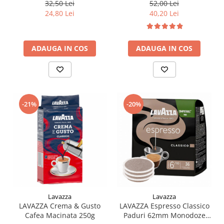
Monodoze 36buc 250g
32,50 Lei
52,00 Lei
24,80 Lei
40,20 Lei
ADAUGA IN COS
ADAUGA IN COS
-21%
-20%
Lavazza
Lavazza
LAVAZZA Crema & Gusto
LAVAZZA Espresso Classico
Cafea Macinata 250g
Paduri 62mm Monodoze