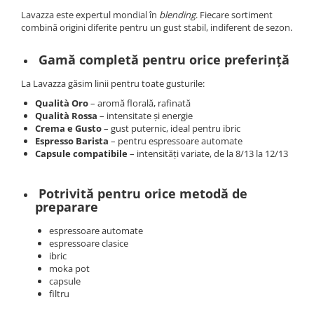
Lavazza este expertul mondial în
blending
. Fiecare sortiment
combină origini diferite pentru un gust stabil, indiferent de sezon.
Gamă completă pentru orice preferință
La Lavazza găsim linii pentru toate gusturile:
Qualità Oro
– aromă florală, rafinată
Qualità Rossa
– intensitate și energie
Crema e Gusto
– gust puternic, ideal pentru ibric
Espresso Barista
– pentru espressoare automate
Capsule compatibile
– intensități variate, de la 8/13 la 12/13
Potrivită pentru orice metodă de
preparare
espressoare automate
espressoare clasice
ibric
moka pot
capsule
filtru