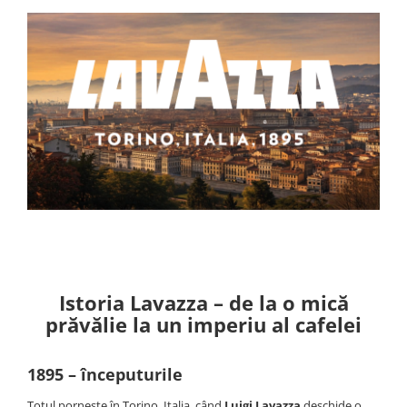
Istoria Lavazza – de la o mică
prăvălie la un imperiu al cafelei
1895 – începuturile
Totul pornește în Torino, Italia, când
Luigi Lavazza
deschide o