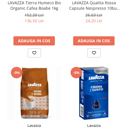
LAVAZZA Tierra Humeco Bio
LAVAZZA Qualita Rossa
Organic Cafea Boabe 1kg
Capsule Nespresso 10buc
57g
152,20 Lei
26,63 Lei
136,50 Lei
24,20 Lei
ADAUGA IN COS
ADAUGA IN COS
-9%
-8%
Lavazza
Lavazza