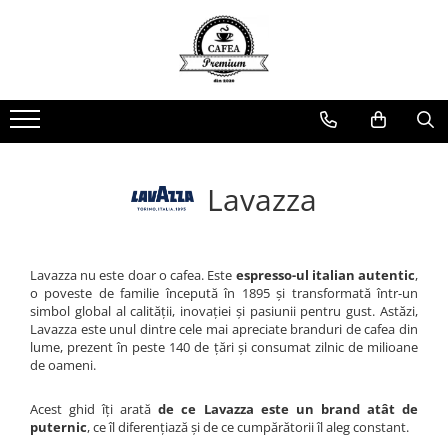
Ceai Premium
Capsule cu Cafea
Specialități
Dulciuri
Accesorii & Cadouri
Ceai in Plic
Capsule cu Cafea
Cafea Instant
Rontanele Sarate
Cadouri
Ceai Vărsat
Mix-uri
Biscuiti & Fursecuri
Condimente
Ceai Instant
Ciocolată Caldă / Cappuccino
Ciocolata & Praline
Lapte pentru Cafea
Lavazza
Cacao
Dropsuri/Jeleuri
Pahare / Capace / Palete
Gem si Dulceata din Fructe
Siropuri și Topping
Guma de Mestecat
Ulei și Oțet
Lavazza nu este doar o cafea. Este
espresso-ul italian autentic
,
Napolitane
Ustensile Diverse
o poveste de familie începută în 1895 și transformată într-un
simbol global al calității, inovației și pasiunii pentru gust. Astăzi,
Nuci, Alune si Fructe Deshidratate
Zahăr, Miere & Îndulcitori
Lavazza este unul dintre cele mai apreciate branduri de cafea din
lume, prezent în peste 140 de țări și consumat zilnic de milioane
Prajituri Ambalate
de oameni.
Acest ghid îți arată
de ce Lavazza este un brand atât de
puternic
, ce îl diferențiază și de ce cumpărătorii îl aleg constant.