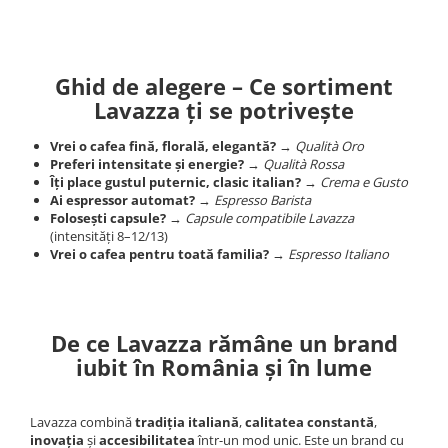
Ghid de alegere – Ce sortiment
Lavazza ți se potrivește
Vrei o cafea fină, florală, elegantă?
→
Qualità Oro
Preferi intensitate și energie?
→
Qualità Rossa
Îți place gustul puternic, clasic italian?
→
Crema e Gusto
Ai espressor automat?
→
Espresso Barista
Folosești capsule?
→
Capsule compatibile Lavazza
(intensități 8–12/13)
Vrei o cafea pentru toată familia?
→
Espresso Italiano
De ce Lavazza rămâne un brand
iubit în România și în lume
Lavazza combină
tradiția italiană
,
calitatea constantă
,
inovația
și
accesibilitatea
într-un mod unic. Este un brand cu