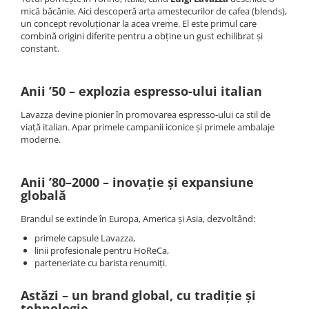
mică băcănie. Aici descoperă arta amestecurilor de cafea (blends),
un concept revoluționar la acea vreme. El este primul care
combină origini diferite pentru a obține un gust echilibrat și
constant.
Anii ’50 – explozia espresso-ului italian
Lavazza devine pionier în promovarea espresso-ului ca stil de
viață italian. Apar primele campanii iconice și primele ambalaje
moderne.
Anii ’80–2000 – inovație și expansiune
globală
Brandul se extinde în Europa, America și Asia, dezvoltând:
primele capsule Lavazza,
linii profesionale pentru HoReCa,
parteneriate cu barista renumiți.
Astăzi – un brand global, cu tradiție și
tehnologie