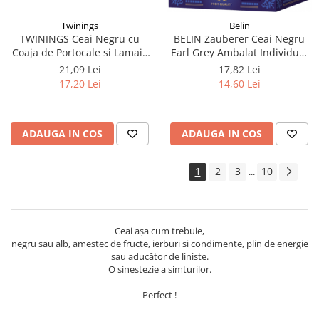
Twinings
Belin
TWININGS Ceai Negru cu
BELIN Zauberer Ceai Negru
Coaja de Portocale si Lamaie
Earl Grey Ambalat Individual
Lady Grey 25x1.5g
20x2g
21,09 Lei
17,82 Lei
17,20 Lei
14,60 Lei
ADAUGA IN COS
ADAUGA IN COS
1
2
3
10
...
Ceai așa cum trebuie,
negru sau alb, amestec de fructe, ierburi si condimente, plin de energie
sau aducător de liniste.
O sinestezie a simturilor.
Perfect !