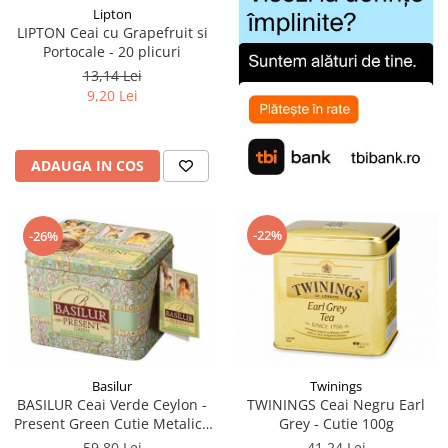
Lipton
LIPTON Ceai cu Grapefruit si
Portocale - 20 plicuri
13,14 Lei
9,20 Lei
ADAUGA IN COS
-22%
-26%
Basilur
Twinings
BASILUR Ceai Verde Ceylon -
TWININGS Ceai Negru Earl
Present Green Cutie Metalica
Grey - Cutie 100g
100g
59,80 Lei
41,24 Lei