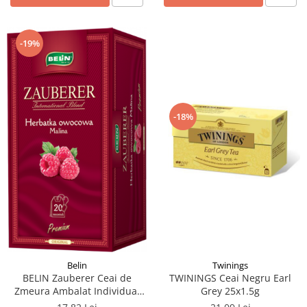
-19%
-18%
Twinings
Belin
TWININGS Ceai Negru Earl
BELIN Zauberer Ceai de
Grey 25x1.5g
Zmeura Ambalat Individual
20x2.25g