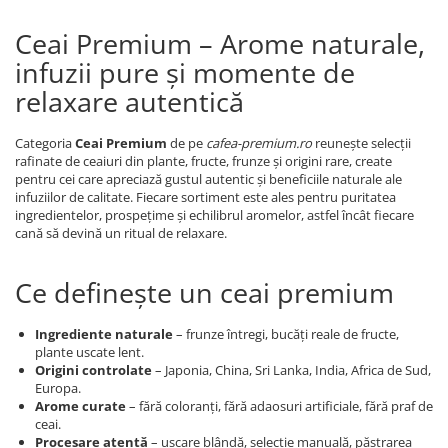
Ceai Premium – Arome naturale,
infuzii pure și momente de
relaxare autentică
Categoria
Ceai Premium
de pe
cafea-premium.ro
reunește selecții
rafinate de ceaiuri din plante, fructe, frunze și origini rare, create
pentru cei care apreciază gustul autentic și beneficiile naturale ale
infuziilor de calitate. Fiecare sortiment este ales pentru puritatea
ingredientelor, prospețime și echilibrul aromelor, astfel încât fiecare
cană să devină un ritual de relaxare.
Ce definește un ceai premium
Ingrediente naturale
– frunze întregi, bucăți reale de fructe,
plante uscate lent.
Origini controlate
– Japonia, China, Sri Lanka, India, Africa de Sud,
Europa.
Arome curate
– fără coloranți, fără adaosuri artificiale, fără praf de
ceai.
Procesare atentă
– uscare blândă, selecție manuală, păstrarea