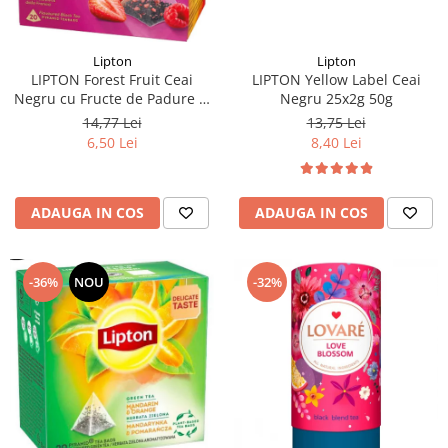
Lipton
Lipton
LIPTON Forest Fruit Ceai
LIPTON Yellow Label Ceai
Negru cu Fructe de Padure si
Negru 25x2g 50g
Capsuni Piramide 20x2.1g
14,77 Lei
13,75 Lei
(TDV 30.08.2026)
6,50 Lei
8,40 Lei
ADAUGA IN COS
ADAUGA IN COS
-36%
NOU
-32%