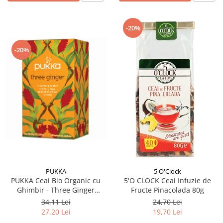
-20%
-20%
PUKKA
5 O'Clock
PUKKA Ceai Bio Organic cu
5'O CLOCK Ceai Infuzie de
Ghimbir - Three Ginger
Fructe Pinacolada 80g
20x1.27g
34,11 Lei
24,70 Lei
27,20 Lei
19,70 Lei