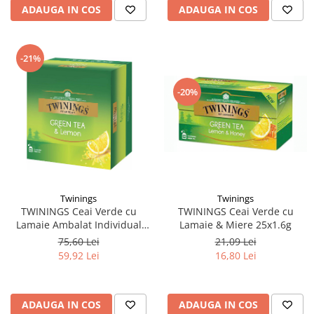
ADAUGA IN COS
ADAUGA IN COS
-21%
-20%
Twinings
Twinings
TWININGS Ceai Verde cu
TWININGS Ceai Verde cu
Lamaie & Miere 25x1.6g
Lamaie Ambalat Individual
100x1.6g
21,09 Lei
75,60 Lei
16,80 Lei
59,92 Lei
ADAUGA IN COS
ADAUGA IN COS