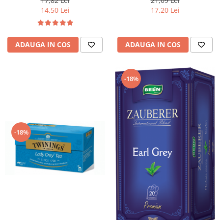
21,09 Lei
17,82 Lei
17,20 Lei
14,50 Lei
ADAUGA IN COS
ADAUGA IN COS
-18%
-18%