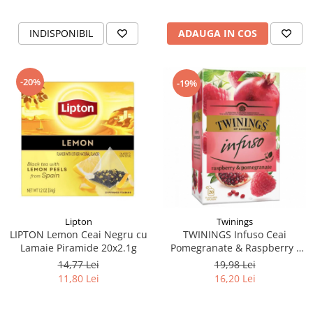
INDISPONIBIL
ADAUGA IN COS
-20%
-19%
Lipton
Twinings
LIPTON Lemon Ceai Negru cu
TWININGS Infuso Ceai
Lamaie Piramide 20x2.1g
Pomegranate & Raspberry -
Rodie & Zmeura 20x1.5g
14,77 Lei
19,98 Lei
11,80 Lei
16,20 Lei