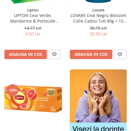
Lipton
Lovare
LIPTON Ceai Verde,
LOVARE Ceai Negru Blossom
Mandarine & Portocale
Cutie Cadou Tub 80g + 15
Piramide 20x2.1g (30.09.2026)
filtre de Ceai
14,77 Lei
30,75 Lei
9,50 Lei
20,90 Lei
ADAUGA IN COS
ADAUGA IN COS
-30%