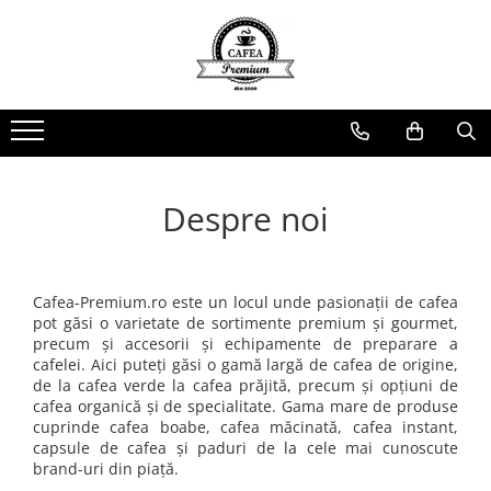
Ceai Premium
Capsule cu Cafea
Specialități
Dulciuri
Accesorii & Cadouri
Ceai in Plic
Capsule cu Cafea
Cafea Instant
Rontanele Sarate
Cadouri
Ceai Vărsat
Mix-uri
Biscuiti & Fursecuri
Condimente
Ceai Instant
Ciocolată Caldă / Cappuccino
Ciocolata & Praline
Lapte pentru Cafea
Despre noi
Cacao
Dropsuri/Jeleuri
Pahare / Capace / Palete
Gem si Dulceata din Fructe
Siropuri și Topping
Guma de Mestecat
Ulei și Oțet
Cafea-Premium.ro este un locul unde pasionații de cafea
Napolitane
Ustensile Diverse
pot găsi o varietate de sortimente premium și gourmet,
precum și accesorii și echipamente de preparare a
Nuci, Alune si Fructe Deshidratate
Zahăr, Miere & Îndulcitori
cafelei. Aici puteți găsi o gamă largă de cafea de origine,
de la cafea verde la cafea prăjită, precum și opțiuni de
Prajituri Ambalate
cafea organică și de specialitate. Gama mare de produse
cuprinde cafea boabe, cafea măcinată, cafea instant,
capsule de cafea și paduri de la cele mai cunoscute
brand-uri din piață.