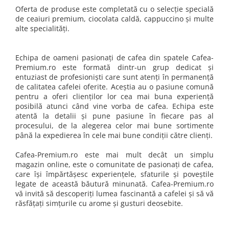
Oferta de produse este completată cu o selecție specială
de ceaiuri premium, ciocolata caldă, cappuccino și multe
alte specialități.
Echipa de oameni pasionați de cafea din spatele Cafea-
Premium.ro este formată dintr-un grup dedicat și
entuziast de profesioniști care sunt atenți în permanență
de calitatea cafelei oferite. Aceștia au o pasiune comună
pentru a oferi clienților lor cea mai buna experiență
posibilă atunci când vine vorba de cafea. Echipa este
atentă la detalii și pune pasiune în fiecare pas al
procesului, de la alegerea celor mai bune sortimente
până la expedierea în cele mai bune condiții către clienți.
Cafea-Premium.ro este mai mult decât un simplu
magazin online, este o comunitate de pasionați de cafea,
care își împărtășesc experiențele, sfaturile și poveștile
legate de această băutură minunată. Cafea-Premium.ro
vă invită să descoperiți lumea fascinantă a cafelei și să vă
răsfățați simțurile cu arome și gusturi deosebite.