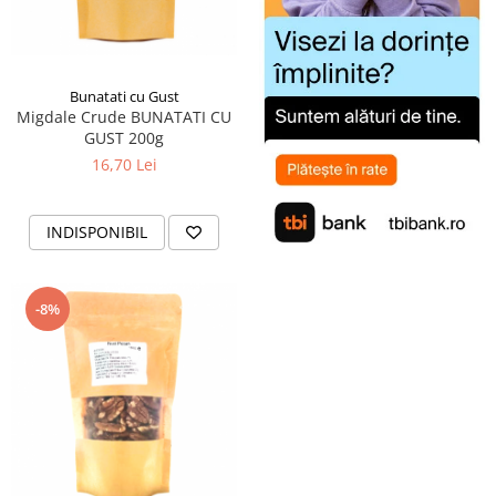
Bunatati cu Gust
Migdale Crude BUNATATI CU
GUST 200g
16,70 Lei
INDISPONIBIL
-8%