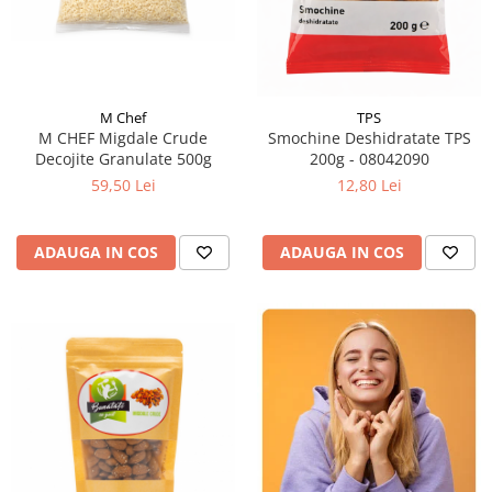
M Chef
TPS
M CHEF Migdale Crude
Smochine Deshidratate TPS
Decojite Granulate 500g
200g - 08042090
59,50 Lei
12,80 Lei
ADAUGA IN COS
ADAUGA IN COS