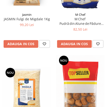
Jasmin
M Chef
JASMIN Fulgi de Migdale 1Kg
M Chef
Pudră din Alune de Pădure
99,20 Lei
500 g
82,50 Lei
ADAUGA IN COS
ADAUGA IN COS
NOU
NOU