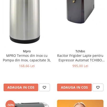
Mpro
Tchibo
MPRO Termos din Inox cu
Racitor Frigider Lapte pentru
Pompa din Inox, capacitate 3L
Espressor Automat TCHIBO
Coffea Office 1L
168,66 Lei
995,00 Lei
ADAUGA IN COS
ADAUGA IN COS
-50%