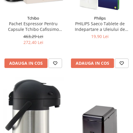
Tchibo
Philips
Pachet Espressor Pentru
PHILIPS Saeco Tablete de
Capsule Tchibo Cafissimo
Indepartare a Uleiului de
Pure Grey + TCHIBO
Cafea 6buc
463,29 Lei
19,90 Lei
CAFISSIMO Set Capsule 6
272,40 Lei
Sortimente - Bundle
ADAUGA IN COS
ADAUGA IN COS