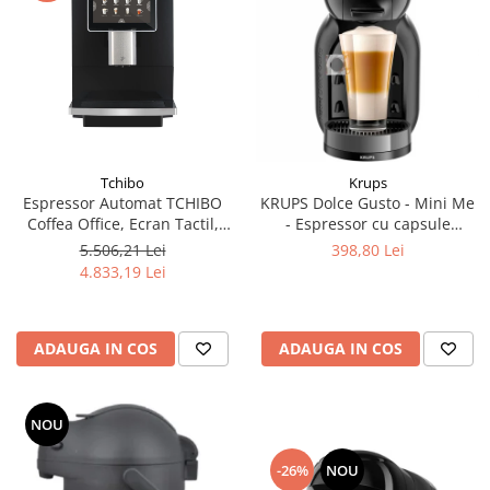
Tchibo
Krups
Espressor Automat TCHIBO
KRUPS Dolce Gusto - Mini Me
Coffea Office, Ecran Tactil,
- Espressor cu capsule
Bauturi Presetate, Dispozitiv
KP123810, 0.8L, 1500W, 15
5.506,21 Lei
398,80 Lei
Spumare Lapte, Negru
bar, gri inchis-negru
4.833,19 Lei
ADAUGA IN COS
ADAUGA IN COS
NOU
-26%
NOU