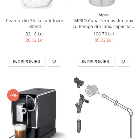
Mpro
Ceainic din Sticla cu Infuzor
MPRO Cana Termos din Inox
500ml
cu Pompa din Inox, capacitate
2L
32,18 Lei
106,76 Lei
26,62 Lei
85,92 Lei
INDISPONIBIL
INDISPONIBIL
-7%