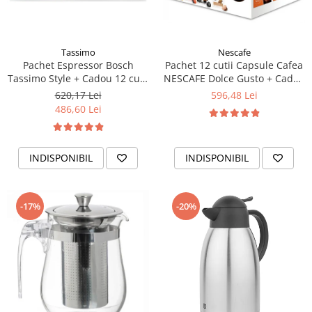
Tassimo
Nescafe
Pachet Espressor Bosch
Pachet 12 cutii Capsule Cafea
Tassimo Style + Cadou 12 cutii
NESCAFE Dolce Gusto + Cadou
Capsule Cafea Tassimo
Espressor NESCAFE Piccolo XS
620,17 Lei
596,48 Lei
Diverse
486,60 Lei
INDISPONIBIL
INDISPONIBIL
-17%
-20%