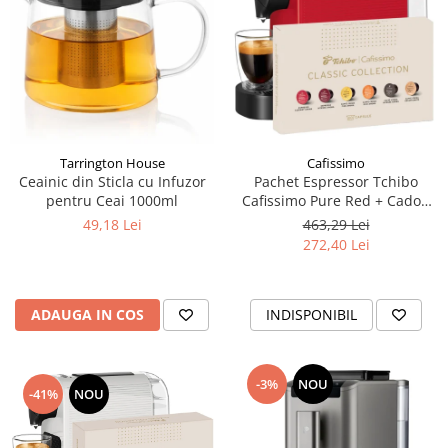
Tarrington House
Cafissimo
Ceainic din Sticla cu Infuzor
Pachet Espressor Tchibo
pentru Ceai 1000ml
Cafissimo Pure Red + Cadou
60 de Capsule Cafissimo
49,18 Lei
463,29 Lei
Classic Collection
272,40 Lei
ADAUGA IN COS
INDISPONIBIL
-3%
NOU
-41%
NOU