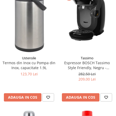
Tassimo
Ustensile
Espressor BOSCH Tassimo
Termos din Inox cu Pompa din
Style Friendly, Negru -
Inox, capacitate 1.9L
Compatibil cu Paduri Tassimo
282,50 Lei
123,70 Lei
209,00 Lei
ADAUGA IN COS
ADAUGA IN COS