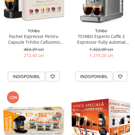
Tchibo
Tchibo
Pachet Espressor Pentru
TCHIBO Esperto Caffe 2
Capsule Tchibo Cafissimo
Espressor Fully automat
Pure Alb + TCHIBO CAFISSIMO
Titanium Silver Pentru Cafea
463,29 Lei
1.322,00 Lei
Set Capsule 6 Sortimente
Boabe
272,40 Lei
1.279,20 Lei
INDISPONIBIL
INDISPONIBIL
-22%