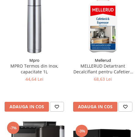
Mpro
Mellerud
MPRO Termos din Inox,
MELLERUD Detartrant
capacitate 1L
Decalcifiant pentru Cafetiera
si Espressor 1 Litru
44,64 Lei
68,63 Lei
ADAUGA IN COS
ADAUGA IN COS
-7%
-3%