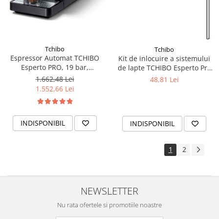
Tchibo
Tchibo
Espressor Automat TCHIBO
Kit de inlocuire a sistemului
Esperto PRO, 19 bar,
de lapte TCHIBO Esperto Pro
dispozitiv spumare lapte,
One Touch Milk System
1.662,48 Lei
48,81 Lei
Negru
1.552,66 Lei
INDISPONIBIL
INDISPONIBIL
1
2
NEWSLETTER
Nu rata ofertele si promotiile noastre