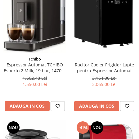
Tchibo
Racitor Cooler Frigider Lapte
Espressor Automat TCHIBO
pentru Espressor Automat
Esperto 2 Milk, 19 bar, 1470w,
TCHIBO Coffea Office 4L
sistem spumare lapte, Negru
3.164,00 Lei
1.662,48 Lei
Granit
3.065,00 Lei
1.550,00 Lei
ADAUGA IN COS
ADAUGA IN COS
NOU
-41%
NOU