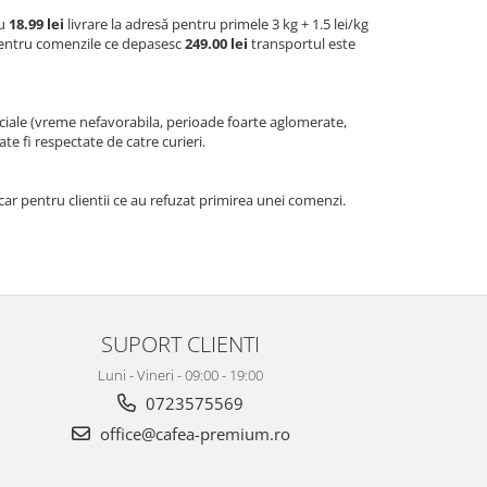
au
18.99 lei
livrare la adresă pentru primele 3 kg + 1.5 lei/kg
 Pentru comenzile ce depasesc
249.00 lei
transportul este
peciale (vreme nefavorabila, perioade foarte aglomerate,
 fi respectate de catre curieri.
car pentru clientii ce au refuzat primirea unei comenzi.
SUPORT CLIENTI
Luni - Vineri - 09:00 - 19:00
0723575569
office@cafea-premium.ro