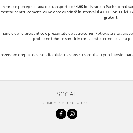
 livrare se percepe o taxa de transport de
14.99 lei
livrare in Pachetomat s
imentar pentru comenzi cu valoare cuprinsă în intervalul 40.00 - 249.00 lei.
gratuit
.
menele de livrare sunt cele prezentate de catre curier. Pot exista situatii s
probleme tehnice samd) in care aceste termene sa nu poate
rezervam dreptul de a solicita plata in avans cu cardul sau prin transfer ban
SOCIAL
Urmareste-ne in social media