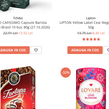
Tchibo
Lipton
 CAFISSIMO Capsule Barista
LIPTON Yellow Label Ceai Neg
 Brasil 10 buc 80g (27.10.2026)
50g
22,91 Lei
13,92 Lei
13,75 Lei
8,40 Lei
ADAUGA IN COS
ADAUGA IN COS
-32%