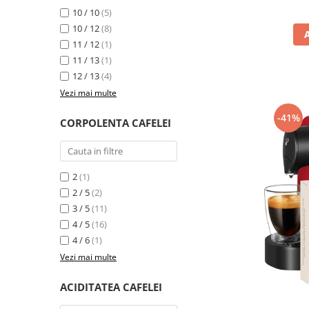
10 / 10
(5)
10 / 12
(8)
11 / 12
(1)
11 / 13
(1)
12 / 13
(4)
Vezi mai multe
-41%
CORPOLENTA CAFELEI
2
(1)
2 / 5
(2)
3 / 5
(11)
4 / 5
(16)
4 / 6
(1)
Vezi mai multe
ACIDITATEA CAFELEI