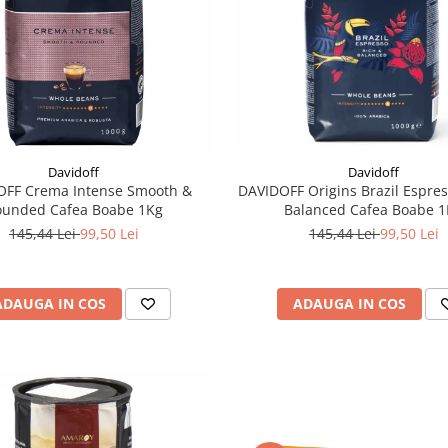
Davidoff
Davidoff
DAVIDOFF Origins Brazil Espres
OFF Crema Intense Smooth &
Balanced Cafea Boabe 
ounded Cafea Boabe 1Kg
145,44 Lei
99,50 Lei
145,44 Lei
99,50 Lei
ADAUGA IN COS
ADAUGA IN COS