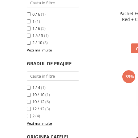
Pachet E
0 / 6
(1)
Red + C
1
(1)
1 / 6
(5)
1.5 / 5
(1)
2 / 10
(3)
Vezi mai multe
GRADUL DE PRAJIRE
-39%
1 / 4
(1)
10 / 10
(1)
10 / 12
(6)
12 / 12
(3)
2
(4)
Vezi mai multe
ORIGINEA CAFELEI