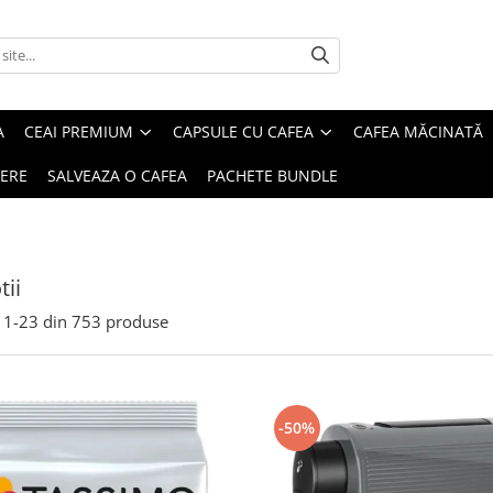
A
CEAI PREMIUM
CAPSULE CU CAFEA
CAFEA MĂCINATĂ
IERE
SALVEAZA O CAFEA
PACHETE BUNDLE
ii
1-
23
din
753
produse
-50%