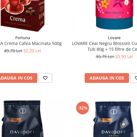
Fortuna
Lovare
 Crema Cafea Macinata 500g
LOVARE Ceai Negru Blossom Cu
Tub 80g + 15 filtre de C
49,70 Lei
32,20 Lei
30,75 Lei
20,90 Lei
ADAUGA IN COS
ADAUGA IN COS
-32%