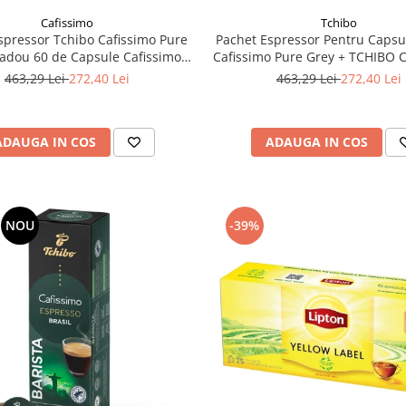
Cafissimo
Tchibo
spressor Tchibo Cafissimo Pure
Pachet Espressor Pentru Capsu
adou 60 de Capsule Cafissimo
Cafissimo Pure Grey + TCHIBO 
Classic Collection
Set Capsule 6 Sortimente - 
463,29 Lei
272,40 Lei
463,29 Lei
272,40 Lei
ADAUGA IN COS
ADAUGA IN COS
NOU
-39%