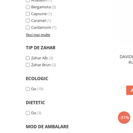
Anasaon
(1)
Bergamota
(2)
Capsune
(1)
Caramel
(1)
Cardamom
(1)
Vezi mai multe
TIP DE ZAHAR
DAVID
Zahar Alb
(3)
R
Zahar Brun
(2)
ECOLOGIC
Da
(19)
DIETETIC
Da
(3)
-31%
MOD DE AMBALARE