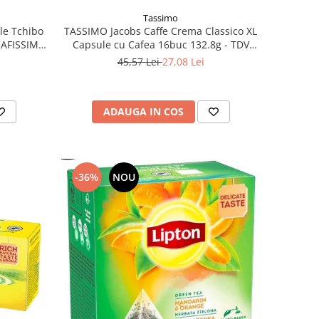
Tassimo
le Tchibo
TASSIMO Jacobs Caffe Crema Classico XL
CAFISSIMO
Capsule cu Cafea 16buc 132.8g - TDV
Bundle
16.10.2026
45,57 Lei
27,08 Lei
ADAUGA IN COS
-36%
NOU