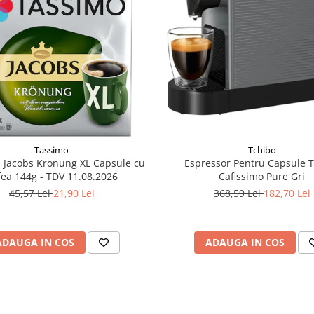
Tassimo
Tchibo
Jacobs Kronung XL Capsule cu
Espressor Pentru Capsule 
fea 144g - TDV 11.08.2026
Cafissimo Pure Gri
45,57 Lei
21,90 Lei
368,59 Lei
182,70 Lei
ADAUGA IN COS
ADAUGA IN COS