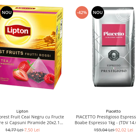
NOU
-42%
NOU
Lipton
Piacetto
rest Fruit Ceai Negru cu Fructe
PIACETTO Prestigioso Espres
e si Capsuni Piramide 20x2.1g
Boabe Espresso 1kg - (TDV 14.
(TDV 30.08.2026)
14,77 Lei
7,50 Lei
159,04 Lei
92,02 Lei