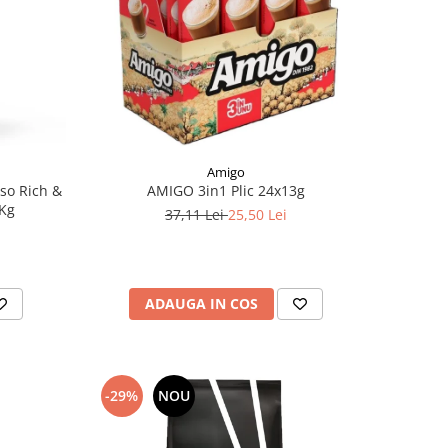
Amigo
so Rich &
AMIGO 3in1 Plic 24x13g
1Kg
37,11 Lei
25,50 Lei
ADAUGA IN COS
-29%
NOU