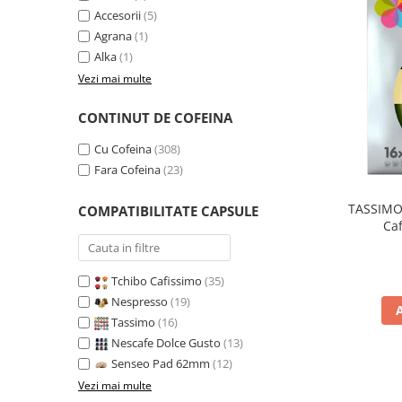
Accesorii
(5)
Agrana
(1)
Alka
(1)
Vezi mai multe
CONTINUT DE COFEINA
Cu Cofeina
(308)
Fara Cofeina
(23)
TASSIMO 
COMPATIBILITATE CAPSULE
Ca
Tchibo Cafissimo
(35)
Nespresso
(19)
Tassimo
(16)
Nescafe Dolce Gusto
(13)
Senseo Pad 62mm
(12)
Vezi mai multe