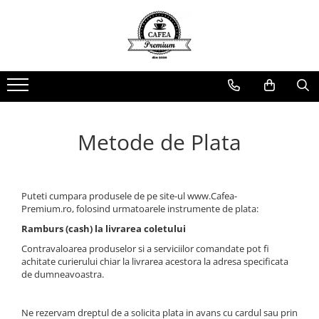
Ceai Premium
Capsule cu Cafea
Specialități
Dulciuri
Accesorii & Cadouri
Ceai in Plic
Capsule cu Cafea
Cafea Instant
Rontanele Sarate
Cadouri
Ceai Vărsat
Mix-uri
Biscuiti & Fursecuri
Condimente
Ceai Instant
Ciocolată Caldă / Cappuccino
Ciocolata & Praline
Lapte pentru Cafea
Metode de Plata
Cacao
Dropsuri/Jeleuri
Pahare / Capace / Palete
Gem si Dulceata din Fructe
Siropuri și Topping
Guma de Mestecat
Ulei și Oțet
Puteti cumpara produsele de pe site-ul www.Cafea-
Napolitane
Ustensile Diverse
Premium.ro, folosind urmatoarele instrumente de plata:
Ramburs (cash) la livrarea coletului
Nuci, Alune si Fructe Deshidratate
Zahăr, Miere & Îndulcitori
Contravaloarea produselor si a serviciilor comandate pot fi
Prajituri Ambalate
achitate curierului chiar la livrarea acestora la adresa specificata
de dumneavoastra.
Ne rezervam dreptul de a solicita plata in avans cu cardul sau prin