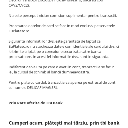
Electron) si MASTERCARD (inclusiv Maestro, daca au cod
CVV2/CVC2).
Nu este perceput niciun comision suplimentar pentru tranzactii.
Procesarea datelor de card se face in mod exclusiv pe serverele
EuPlatesc.ro.
Siguranta informatiilor dvs. este garantata de faptul ca
EuPlatesc.ro nu stocheaza datele confidentiale ale cardului dvs, ci
le trimite criptat pe o conexiune securizata catre banca
procesatoare. In acest fel informatiile dvs. sunt in siguranta.
Indiferent de valuta pe care o aveti in cont, tranzactiile se fac in
lei, la cursul de schimb al bancii dumneavoastra.
Pentru plata cu cardul, tranzactia va aparea pe extrasul de cont
cu numele DELICAF MAG SRL
Prin Rate oferite de TBI Bank
Cumperi acum, pl
ă
tești mai târziu, prin
tbi bank