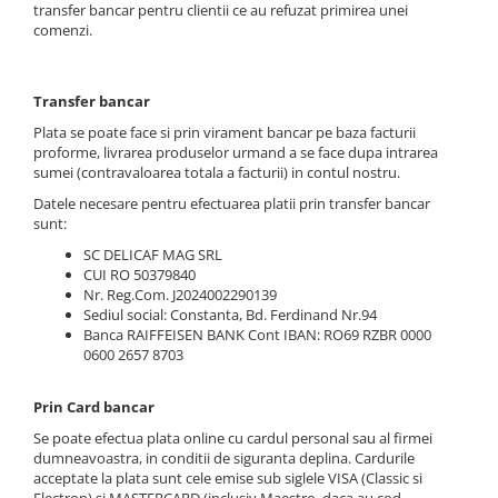
transfer bancar pentru clientii ce au refuzat primirea unei
comenzi.
Transfer bancar
Plata se poate face si prin virament bancar pe baza facturii
proforme, livrarea produselor urmand a se face dupa intrarea
sumei (contravaloarea totala a facturii) in contul nostru.
Datele necesare pentru efectuarea platii prin transfer bancar
sunt:
SC DELICAF MAG SRL
CUI RO 50379840
Nr. Reg.Com. J2024002290139
Sediul social: Constanta, Bd. Ferdinand Nr.94
Banca RAIFFEISEN BANK Cont IBAN: RO69 RZBR 0000
0600 2657 8703
Prin Card bancar
Se poate efectua plata online cu cardul personal sau al firmei
dumneavoastra, in conditii de siguranta deplina. Cardurile
acceptate la plata sunt cele emise sub siglele VISA (Classic si