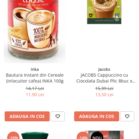
Inka
Jacobs
Bautura Instant din Cereale
JACOBS Cappuccino cu
(inlocuitor cafea) INKA 100g
Ciocolata Dubai Plic 8buc x
15g
14,17 Lei
15,99 Lei
11,90 Lei
13,50 Lei
ADAUGA IN COS
ADAUGA IN COS
-16%
-14%
NOU