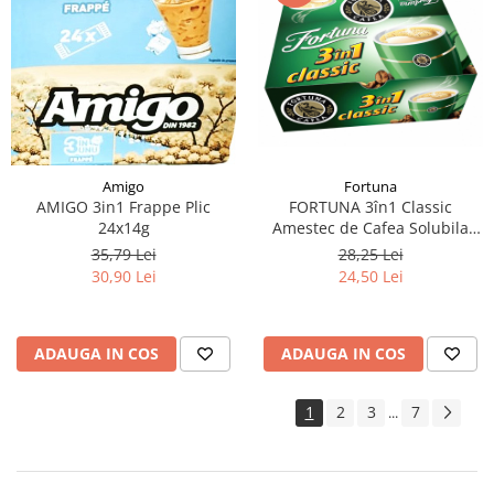
Amigo
Fortuna
AMIGO 3in1 Frappe Plic
FORTUNA 3în1 Classic
24x14g
Amestec de Cafea Solubila
Plic 24x15g
35,79 Lei
28,25 Lei
30,90 Lei
24,50 Lei
ADAUGA IN COS
ADAUGA IN COS
1
2
3
7
...