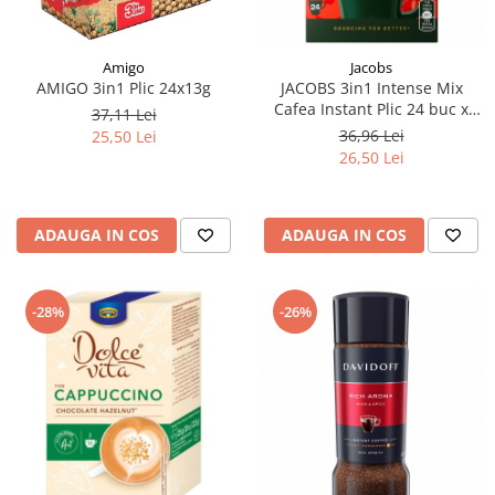
Amigo
Jacobs
AMIGO 3in1 Plic 24x13g
JACOBS 3in1 Intense Mix
Cafea Instant Plic 24 buc x
37,11 Lei
11.1g
36,96 Lei
25,50 Lei
26,50 Lei
ADAUGA IN COS
ADAUGA IN COS
-28%
-26%