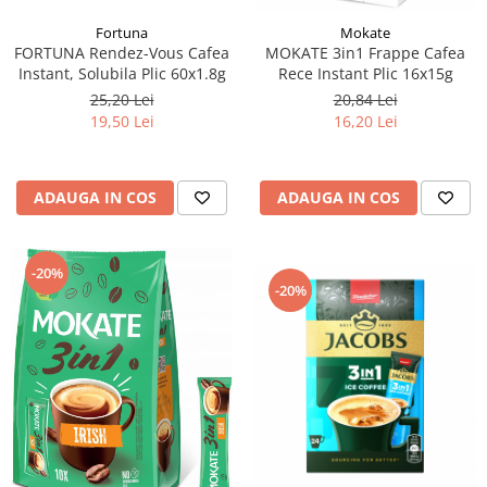
Fortuna
Mokate
FORTUNA Rendez-Vous Cafea
MOKATE 3in1 Frappe Cafea
Instant, Solubila Plic 60x1.8g
Rece Instant Plic 16x15g
25,20 Lei
20,84 Lei
19,50 Lei
16,20 Lei
ADAUGA IN COS
ADAUGA IN COS
-20%
-20%