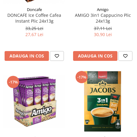
Doncafe
Amigo
DONCAFE Ice Coffee Cafea
AMIGO 3in1 Cappucino Plic
Instant Plic 24x13g
24x13g
33,25 Lei
37,11 Lei
27,67 Lei
30,90 Lei
ADAUGA IN COS
ADAUGA IN COS
-17%
-17%