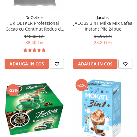
Jacobs
Dr Oetker
JACOBS 3in1 Milka Mix Cafea
DR OETKER Professional
Instant Plic 24buc
Cacao cu Continut Redus de
Grasime 1Kg
36,96 Lei
118,03 Lei
28,20 Lei
88,40 Lei
ADAUGA IN COS
ADAUGA IN COS
-22%
-23%