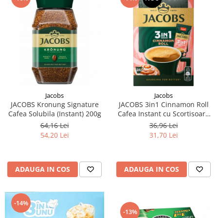
Jacobs
Jacobs
JACOBS Kronung Signature
JACOBS 3in1 Cinnamon Roll
Cafea Solubila (Instant) 200g
Cafea Instant cu Scortisoara
Plic 24buc
64,16 Lei
36,96 Lei
54,20 Lei
31,70 Lei
ADAUGA IN COS
ADAUGA IN COS
-14%
-13%