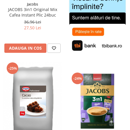
Jacobs
JACOBS 3in1 Original Mix
Cafea Instant Plic 24buc
36,96 Lei
27,50 Lei
ADAUGA IN COS
-25%
-24%