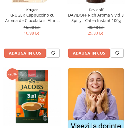
Kruger
Davidoff
KRUGER Cappuccino cu
DAVIDOFF Rich Aroma Vivid &
Aroma de Ciocolata si Alune
Spicy - Cafea Instant 100g
Plic 10x12.5g
15,20 Lei
40,48 Lei
10,98 Lei
29,80 Lei
ADAUGA IN COS
ADAUGA IN COS
-26%