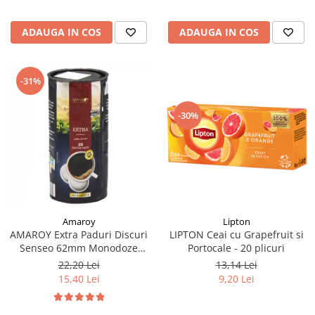
ADAUGA IN COS
ADAUGA IN COS
-31%
-30%
Lipton
Amaroy
LIPTON Ceai cu Grapefruit si
AMAROY Extra Paduri Discuri
Portocale - 20 plicuri
Senseo 62mm Monodoze
20buc 140g
13,14 Lei
22,20 Lei
9,20 Lei
15,40 Lei