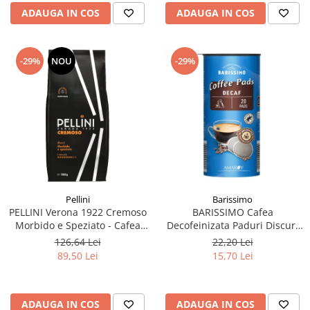
ADAUGA IN COS
ADAUGA IN COS
-29%
NOU
-29%
Pellini
Barissimo
PELLINI Verona 1922 Cremoso
BARISSIMO Cafea
Morbido e Speziato - Cafea
Decofeinizata Paduri Discuri
Boabe 1kg
Senseo 62mm Monodoze
126,64 Lei
22,20 Lei
20buc - 140g
89,50 Lei
15,70 Lei
ADAUGA IN COS
ADAUGA IN COS