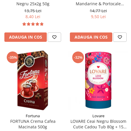
Negru 25x2g 50g
Mandarine & Portocale
Piramide 20x2.1g (30.09.2026)
13,75 Lei
14,77 Lei
8,40 Lei
9,50 Lei
ADAUGA IN COS
ADAUGA IN COS
-35%
-32%
Fortuna
Lovare
FORTUNA Crema Cafea
LOVARE Ceai Negru Blossom
Macinata 500g
Cutie Cadou Tub 80g + 15