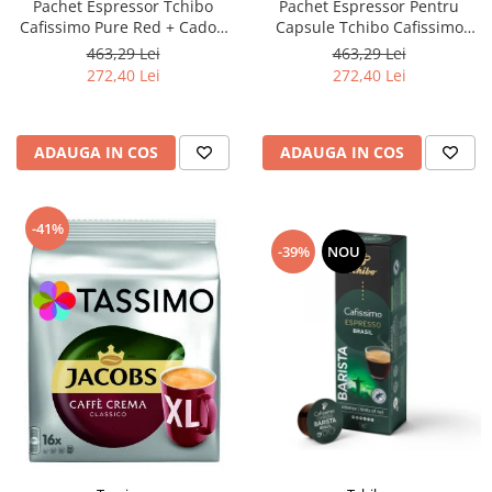
Pachet Espressor Tchibo
Pachet Espressor Pentru
Cafissimo Pure Red + Cadou
Capsule Tchibo Cafissimo
60 de Capsule Cafissimo
Pure Grey + TCHIBO
463,29 Lei
463,29 Lei
Classic Collection
CAFISSIMO Set Capsule 6
272,40 Lei
272,40 Lei
Sortimente - Bundle
ADAUGA IN COS
ADAUGA IN COS
-41%
-39%
NOU