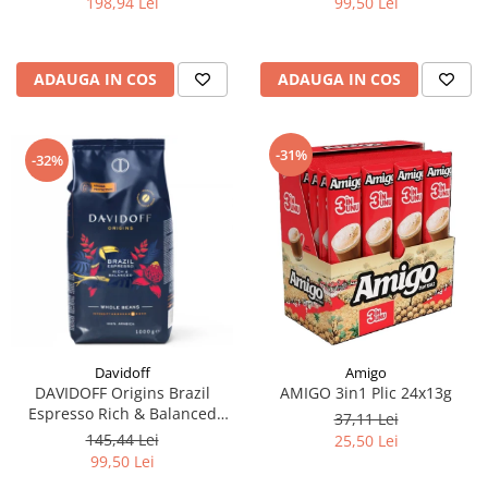
198,94 Lei
99,50 Lei
ADAUGA IN COS
ADAUGA IN COS
-31%
-32%
Davidoff
Amigo
DAVIDOFF Origins Brazil
AMIGO 3in1 Plic 24x13g
Espresso Rich & Balanced
37,11 Lei
Cafea Boabe 1Kg
145,44 Lei
25,50 Lei
99,50 Lei