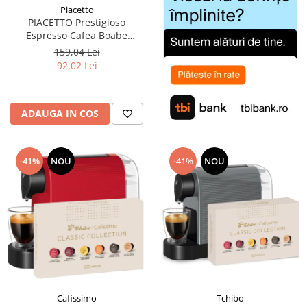
Piacetto
PIACETTO Prestigioso
Espresso Cafea Boabe
Espresso 1kg - (TDV
159,04 Lei
14.09.2026)
92,02 Lei
ADAUGA IN COS
-41%
NOU
-41%
NOU
Cafissimo
Tchibo