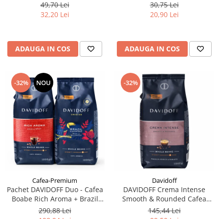
filtre de Ceai
49,70 Lei
30,75 Lei
32,20 Lei
20,90 Lei
ADAUGA IN COS
ADAUGA IN COS
-32%
NOU
-32%
Cafea-Premium
Davidoff
Pachet DAVIDOFF Duo - Cafea
DAVIDOFF Crema Intense
Boabe Rich Aroma + Brazil
Smooth & Rounded Cafea
2x1Kg
Boabe 1Kg
290,88 Lei
145,44 Lei