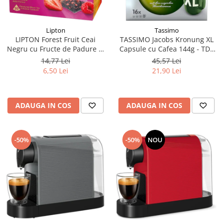
Lipton
Tassimo
LIPTON Forest Fruit Ceai
TASSIMO Jacobs Kronung XL
Negru cu Fructe de Padure si
Capsule cu Cafea 144g - TDV
Capsuni Piramide 20x2.1g
11.08.2026
14,77 Lei
45,57 Lei
(TDV 30.08.2026)
6,50 Lei
21,90 Lei
ADAUGA IN COS
ADAUGA IN COS
-50%
-50%
NOU