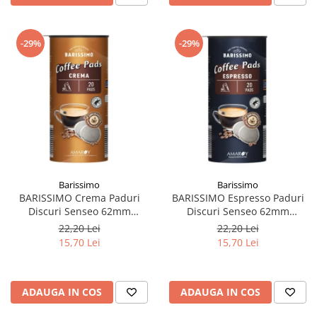
-29%
-29%
Barissimo
Barissimo
BARISSIMO Crema Paduri
BARISSIMO Espresso Paduri
Discuri Senseo 62mm
Discuri Senseo 62mm
Monodoze 20buc 140g
Monodoze 20buc 140g
22,20 Lei
22,20 Lei
15,70 Lei
15,70 Lei
ADAUGA IN COS
ADAUGA IN COS