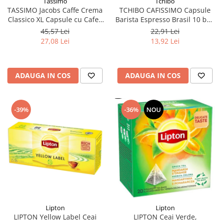
Tchibo
Tassimo
TCHIBO CAFISSIMO Capsule
TASSIMO Jacobs Caffe Crema
Barista Espresso Brasil 10 buc
Classico XL Capsule cu Cafea
80g (27.10.2026)
16buc 132.8g - TDV 16.10.2026
22,91 Lei
45,57 Lei
13,92 Lei
27,08 Lei
ADAUGA IN COS
ADAUGA IN COS
-39%
-36%
NOU
Lipton
Lipton
LIPTON Yellow Label Ceai
LIPTON Ceai Verde,