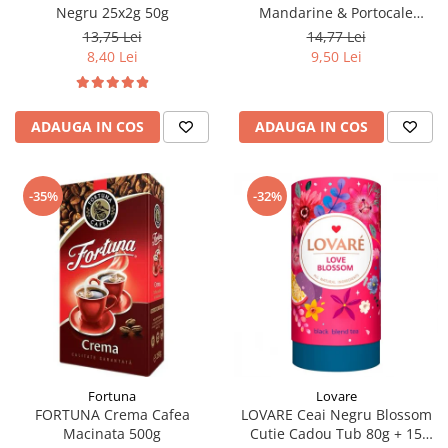
Negru 25x2g 50g
Mandarine & Portocale
Piramide 20x2.1g (30.09.2026)
13,75 Lei
14,77 Lei
8,40 Lei
9,50 Lei
ADAUGA IN COS
ADAUGA IN COS
-35%
-32%
Fortuna
Lovare
FORTUNA Crema Cafea
LOVARE Ceai Negru Blossom
Macinata 500g
Cutie Cadou Tub 80g + 15