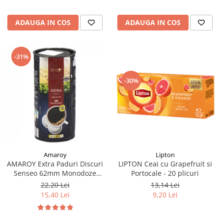
ADAUGA IN COS
ADAUGA IN COS
-31%
-30%
Lipton
Amaroy
LIPTON Ceai cu Grapefruit si
AMAROY Extra Paduri Discuri
Portocale - 20 plicuri
Senseo 62mm Monodoze
20buc 140g
13,14 Lei
22,20 Lei
9,20 Lei
15,40 Lei