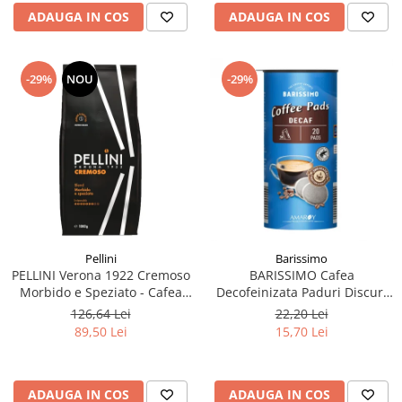
ADAUGA IN COS
ADAUGA IN COS
-29%
NOU
-29%
Pellini
Barissimo
PELLINI Verona 1922 Cremoso
BARISSIMO Cafea
Morbido e Speziato - Cafea
Decofeinizata Paduri Discuri
Boabe 1kg
Senseo 62mm Monodoze
126,64 Lei
22,20 Lei
20buc - 140g
89,50 Lei
15,70 Lei
ADAUGA IN COS
ADAUGA IN COS