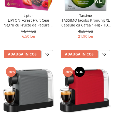
Lipton
Tassimo
LIPTON Forest Fruit Ceai
TASSIMO Jacobs Kronung XL
Negru cu Fructe de Padure si
Capsule cu Cafea 144g - TDV
Capsuni Piramide 20x2.1g
11.08.2026
14,77 Lei
45,57 Lei
(TDV 30.08.2026)
6,50 Lei
21,90 Lei
ADAUGA IN COS
ADAUGA IN COS
-50%
-50%
NOU