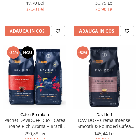
filtre de Ceai
49,70 Lei
30,75 Lei
32,20 Lei
20,90 Lei
ADAUGA IN COS
ADAUGA IN COS
-32%
NOU
-32%
Cafea-Premium
Davidoff
Pachet DAVIDOFF Duo - Cafea
DAVIDOFF Crema Intense
Boabe Rich Aroma + Brazil
Smooth & Rounded Cafea
2x1Kg
Boabe 1Kg
290,88 Lei
145,44 Lei