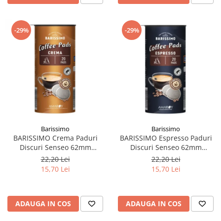
-29%
-29%
Barissimo
Barissimo
BARISSIMO Crema Paduri
BARISSIMO Espresso Paduri
Discuri Senseo 62mm
Discuri Senseo 62mm
Monodoze 20buc 140g
Monodoze 20buc 140g
22,20 Lei
22,20 Lei
15,70 Lei
15,70 Lei
ADAUGA IN COS
ADAUGA IN COS