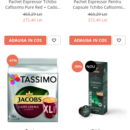
Pachet Espressor Tchibo
Pachet Espressor Pentru
Cafissimo Pure Red + Cadou
Capsule Tchibo Cafissimo
60 de Capsule Cafissimo
Pure Grey + TCHIBO
463,29 Lei
463,29 Lei
Classic Collection
CAFISSIMO Set Capsule 6
272,40 Lei
272,40 Lei
Sortimente - Bundle
ADAUGA IN COS
ADAUGA IN COS
-41%
-39%
NOU