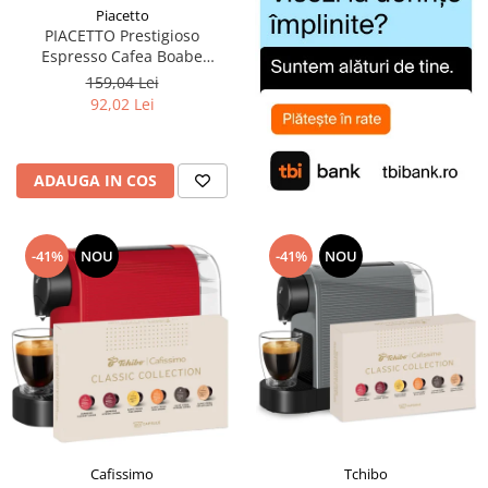
Piacetto
PIACETTO Prestigioso
Espresso Cafea Boabe
Espresso 1kg - (TDV
159,04 Lei
14.09.2026)
92,02 Lei
ADAUGA IN COS
-41%
NOU
-41%
NOU
Cafissimo
Tchibo