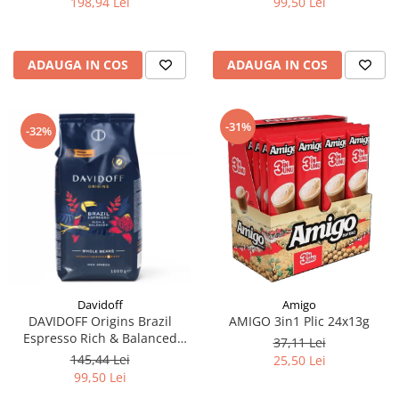
198,94 Lei
99,50 Lei
ADAUGA IN COS
ADAUGA IN COS
-31%
-32%
Davidoff
Amigo
DAVIDOFF Origins Brazil
AMIGO 3in1 Plic 24x13g
Espresso Rich & Balanced
37,11 Lei
Cafea Boabe 1Kg
145,44 Lei
25,50 Lei
99,50 Lei