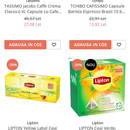
Tchibo
Tassimo
TCHIBO CAFISSIMO Capsule
TASSIMO Jacobs Caffe Crema
Barista Espresso Brasil 10 buc
Classico XL Capsule cu Cafea
80g (27.10.2026)
16buc 132.8g - TDV 16.10.2026
22,91 Lei
45,57 Lei
13,92 Lei
27,08 Lei
ADAUGA IN COS
ADAUGA IN COS
-39%
-36%
NOU
Lipton
Lipton
LIPTON Yellow Label Ceai
LIPTON Ceai Verde,