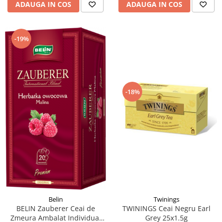
ADAUGA IN COS
ADAUGA IN COS
-19%
-18%
Twinings
Belin
TWININGS Ceai Negru Earl
BELIN Zauberer Ceai de
Grey 25x1.5g
Zmeura Ambalat Individual