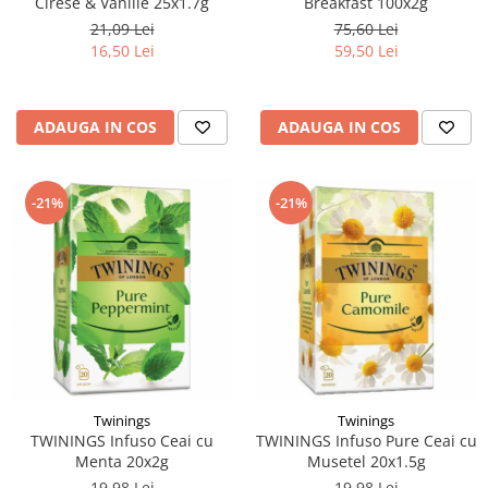
Cirese & Vanilie 25x1.7g
Breakfast 100x2g
21,09 Lei
75,60 Lei
16,50 Lei
59,50 Lei
ADAUGA IN COS
ADAUGA IN COS
-21%
-21%
Twinings
Twinings
TWININGS Infuso Ceai cu
TWININGS Infuso Pure Ceai cu
Menta 20x2g
Musetel 20x1.5g
19,98 Lei
19,98 Lei