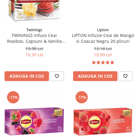
Twinings
Lipton
TWININGS Infuso Ceai
LIPTON Infuzie Ceai de Mango
Rooibos, Capsuni & Vanilie
si Coacaz Negru 20 plicuri
20x2g
19,98 Lei
13,14 Lei
16,50 Lei
10,90 Lei
ADAUGA IN COS
ADAUGA IN COS
-17%
-17%