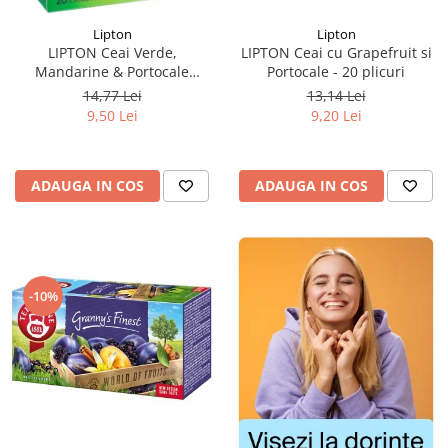
Lipton
Lipton
LIPTON Ceai cu Grapefruit si
LIPTON Ceai Verde,
Portocale - 20 plicuri
Mandarine & Portocale
Piramide 20x2.1g (30.09.2026)
13,14 Lei
14,77 Lei
9,20 Lei
9,50 Lei
ADAUGA IN COS
ADAUGA IN COS
-10%