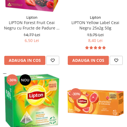
Lipton
Lipton
LIPTON Forest Fruit Ceai
LIPTON Yellow Label Ceai
Negru cu Fructe de Padure si
Negru 25x2g 50g
Capsuni Piramide 20x2.1g
14,77 Lei
13,75 Lei
(TDV 30.08.2026)
6,50 Lei
8,40 Lei
ADAUGA IN COS
ADAUGA IN COS
-36%
NOU
-30%