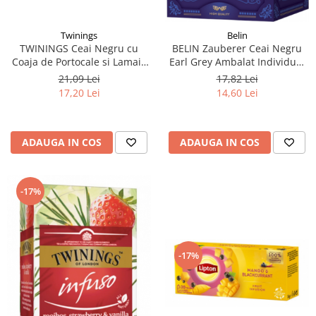
Twinings
Belin
TWININGS Ceai Negru cu
BELIN Zauberer Ceai Negru
Coaja de Portocale si Lamaie
Earl Grey Ambalat Individual
Lady Grey 25x1.5g
20x2g
21,09 Lei
17,82 Lei
17,20 Lei
14,60 Lei
ADAUGA IN COS
ADAUGA IN COS
-17%
-17%