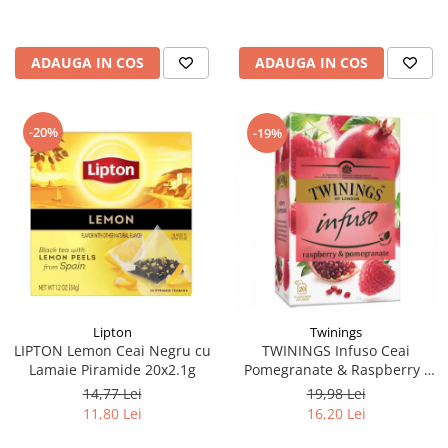
ADAUGA IN COS
ADAUGA IN COS
-20%
-19%
Lipton
Twinings
LIPTON Lemon Ceai Negru cu
TWININGS Infuso Ceai
Lamaie Piramide 20x2.1g
Pomegranate & Raspberry -
Rodie & Zmeura 20x1.5g
14,77 Lei
19,98 Lei
11,80 Lei
16,20 Lei