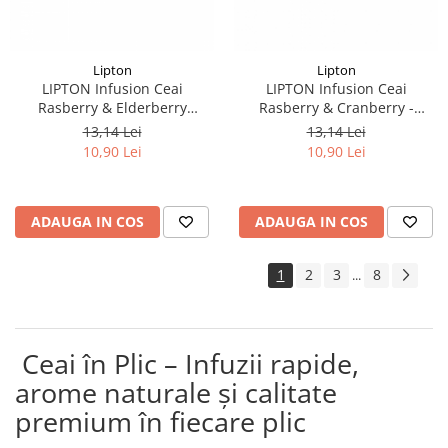
Lipton
Lipton
LIPTON Infusion Ceai
LIPTON Infusion Ceai
Rasberry & Elderberry
Rasberry & Cranberry -
Zmeura si Soc 20buc
Zmeura si Merisoare 20buc
13,14 Lei
13,14 Lei
10,90 Lei
10,90 Lei
ADAUGA IN COS
ADAUGA IN COS
1
2
3
8
...
Ceai în Plic – Infuzii rapide,
arome naturale și calitate
premium în fiecare plic