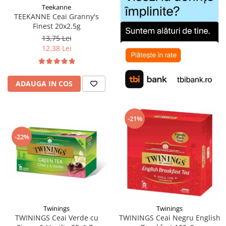
Teekanne
TEEKANNE Ceai Granny's
Finest 20x2.5g
13,75 Lei
12,38 Lei
ADAUGA IN COS
-21%
-22%
Twinings
Twinings
TWININGS Ceai Verde cu
TWININGS Ceai Negru English