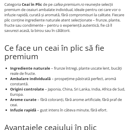
Categoria
Ceai în Plic
de pe
cafea-premium.ro
reunește selecții
premium de ceaiuri ambalate individual, ideale pentru cei care vor o
infuzie rapidă, curată și aromată, fără compromisuri la calitate. Fiecare
plic conține ingrediente naturale atent selecționate – frunze, plante,
fructe sau condimente – pentru o experiență autentică, fie că îl
savurezi acasă, la birou sau în călătorii.
Ce face un ceai în plic să fie
premium
Ingrediente naturale
– frunze întregi, plante uscate lent, bucăți
reale de fructe.
Ambalare individuală
– prospețime păstrată perfect, aromă
constantă.
Origini controlate
– Japonia, China, Sri Lanka, India, Africa de Sud,
Europa.
Arome curate
– fără coloranți, fără arome artificiale, fără praf de
ceai.
Infuzie rapidă
– gust intens în câteva minute, fără efort.
Avantajele ceaiului în plic