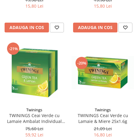
15,80 Lei
15,80 Lei
ADAUGA IN COS
ADAUGA IN COS
-21%
-20%
Twinings
Twinings
TWININGS Ceai Verde cu
TWININGS Ceai Verde cu
Lamaie & Miere 25x1.6g
Lamaie Ambalat Individual
100x1.6g
21,09 Lei
75,60 Lei
16,80 Lei
59,92 Lei