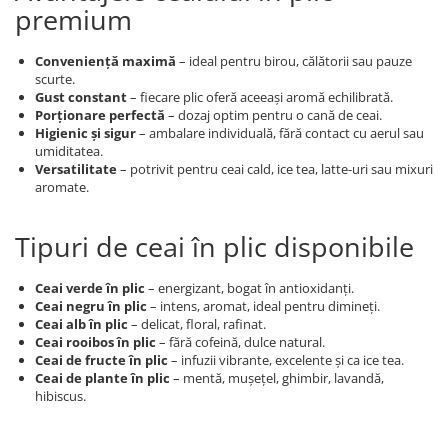
premium
Conveniență maximă
– ideal pentru birou, călătorii sau pauze
scurte.
Gust constant
– fiecare plic oferă aceeași aromă echilibrată.
Porționare perfectă
– dozaj optim pentru o cană de ceai.
Higienic și sigur
– ambalare individuală, fără contact cu aerul sau
umiditatea.
Versatilitate
– potrivit pentru ceai cald, ice tea, latte-uri sau mixuri
aromate.
Tipuri de ceai în plic disponibile
Ceai verde în plic
– energizant, bogat în antioxidanți.
Ceai negru în plic
– intens, aromat, ideal pentru dimineți.
Ceai alb în plic
– delicat, floral, rafinat.
Ceai rooibos în plic
– fără cofeină, dulce natural.
Ceai de fructe în plic
– infuzii vibrante, excelente și ca ice tea.
Ceai de plante în plic
– mentă, mușețel, ghimbir, lavandă,
hibiscus.