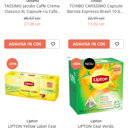
Tchibo
Tassimo
TCHIBO CAFISSIMO Capsule
TASSIMO Jacobs Caffe Crema
Barista Espresso Brasil 10 buc
Classico XL Capsule cu Cafea
80g (27.10.2026)
16buc 132.8g - TDV 16.10.2026
22,91 Lei
45,57 Lei
13,92 Lei
27,08 Lei
ADAUGA IN COS
ADAUGA IN COS
-39%
-36%
NOU
Lipton
Lipton
LIPTON Yellow Label Ceai
LIPTON Ceai Verde,