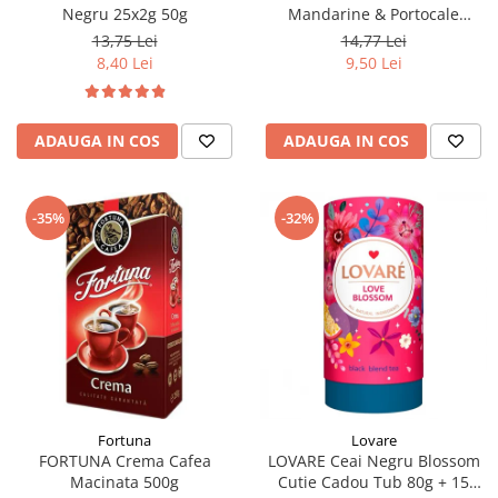
Negru 25x2g 50g
Mandarine & Portocale
Piramide 20x2.1g (30.09.2026)
13,75 Lei
14,77 Lei
8,40 Lei
9,50 Lei
ADAUGA IN COS
ADAUGA IN COS
-35%
-32%
Fortuna
Lovare
FORTUNA Crema Cafea
LOVARE Ceai Negru Blossom
Macinata 500g
Cutie Cadou Tub 80g + 15