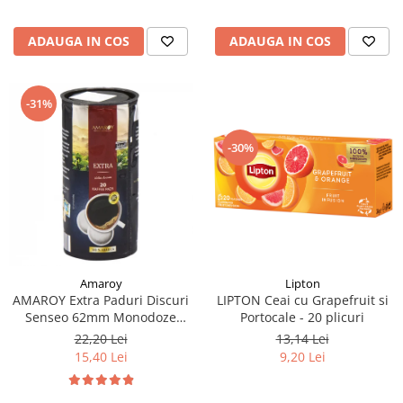
ADAUGA IN COS
ADAUGA IN COS
-31%
-30%
Lipton
Amaroy
LIPTON Ceai cu Grapefruit si
AMAROY Extra Paduri Discuri
Portocale - 20 plicuri
Senseo 62mm Monodoze
20buc 140g
13,14 Lei
22,20 Lei
9,20 Lei
15,40 Lei