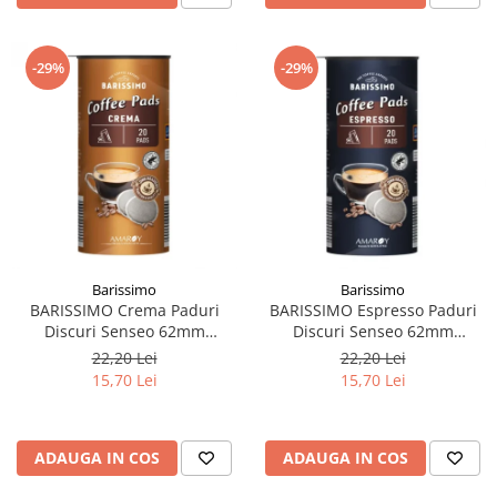
-29%
-29%
Barissimo
Barissimo
BARISSIMO Crema Paduri
BARISSIMO Espresso Paduri
Discuri Senseo 62mm
Discuri Senseo 62mm
Monodoze 20buc 140g
Monodoze 20buc 140g
22,20 Lei
22,20 Lei
15,70 Lei
15,70 Lei
ADAUGA IN COS
ADAUGA IN COS