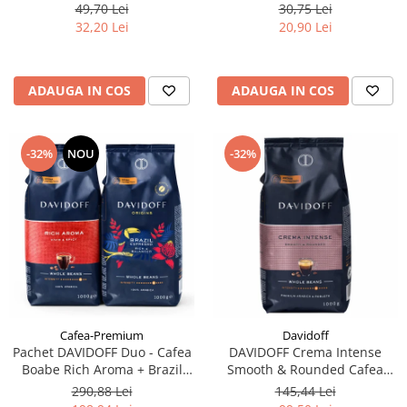
filtre de Ceai
49,70 Lei
30,75 Lei
32,20 Lei
20,90 Lei
ADAUGA IN COS
ADAUGA IN COS
-32%
NOU
-32%
Cafea-Premium
Davidoff
Pachet DAVIDOFF Duo - Cafea
DAVIDOFF Crema Intense
Boabe Rich Aroma + Brazil
Smooth & Rounded Cafea
2x1Kg
Boabe 1Kg
290,88 Lei
145,44 Lei