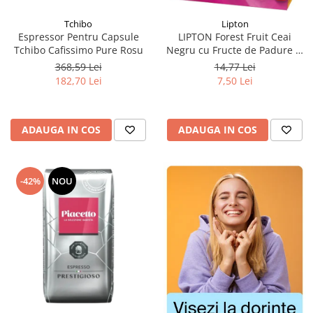
Tchibo
Lipton
Espressor Pentru Capsule
LIPTON Forest Fruit Ceai
Tchibo Cafissimo Pure Rosu
Negru cu Fructe de Padure si
Capsuni Piramide 20x2.1g
368,59 Lei
14,77 Lei
(TDV 30.08.2026)
182,70 Lei
7,50 Lei
ADAUGA IN COS
ADAUGA IN COS
-42%
NOU