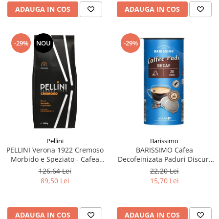
ADAUGA IN COS
ADAUGA IN COS
-29%
NOU
-29%
Pellini
Barissimo
PELLINI Verona 1922 Cremoso
BARISSIMO Cafea
Morbido e Speziato - Cafea
Decofeinizata Paduri Discuri
Boabe 1kg
Senseo 62mm Monodoze
126,64 Lei
22,20 Lei
20buc - 140g
89,50 Lei
15,70 Lei
ADAUGA IN COS
ADAUGA IN COS