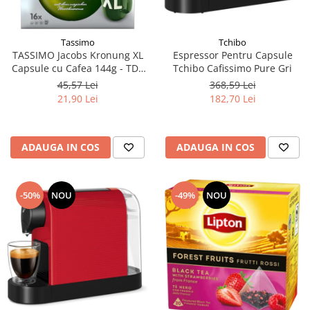
Tassimo
Tchibo
TASSIMO Jacobs Kronung XL
Espressor Pentru Capsule
Capsule cu Cafea 144g - TDV
Tchibo Cafissimo Pure Gri
11.08.2026
45,57 Lei
368,59 Lei
21,90 Lei
182,70 Lei
ADAUGA IN COS
ADAUGA IN COS
-50%
NOU
-49%
NOU