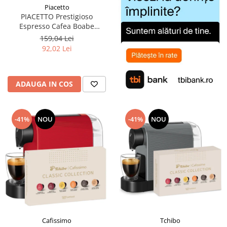
Piacetto
PIACETTO Prestigioso
Espresso Cafea Boabe
Espresso 1kg - (TDV
159,04 Lei
14.09.2026)
92,02 Lei
ADAUGA IN COS
-41%
NOU
-41%
NOU
Cafissimo
Tchibo