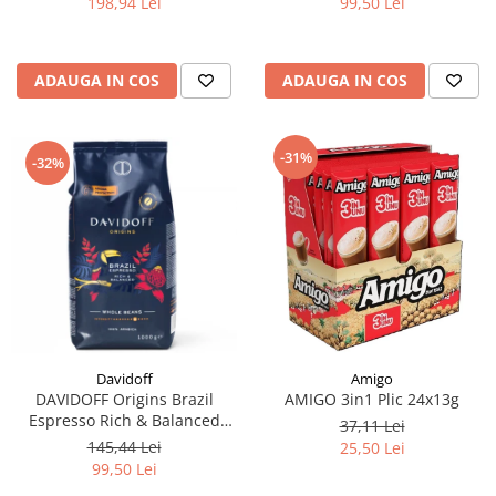
198,94 Lei
99,50 Lei
ADAUGA IN COS
ADAUGA IN COS
-31%
-32%
Davidoff
Amigo
DAVIDOFF Origins Brazil
AMIGO 3in1 Plic 24x13g
Espresso Rich & Balanced
37,11 Lei
Cafea Boabe 1Kg
145,44 Lei
25,50 Lei
99,50 Lei