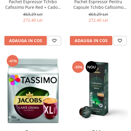
Pachet Espressor Tchibo
Pachet Espressor Pentru
Cafissimo Pure Red + Cadou
Capsule Tchibo Cafissimo
60 de Capsule Cafissimo
Pure Grey + TCHIBO
463,29 Lei
463,29 Lei
Classic Collection
CAFISSIMO Set Capsule 6
272,40 Lei
272,40 Lei
Sortimente - Bundle
ADAUGA IN COS
ADAUGA IN COS
-41%
-39%
NOU