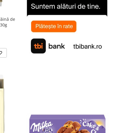
Făină de
130g