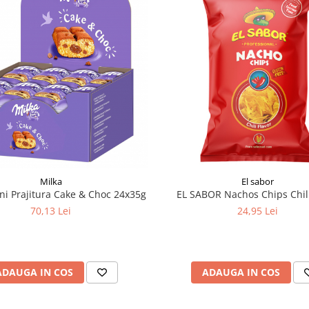
Milka
El sabor
i Prajitura Cake & Choc 24x35g
EL SABOR Nachos Chips Chil
70,13 Lei
24,95 Lei
ADAUGA IN COS
ADAUGA IN COS