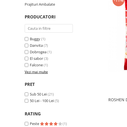
-11%
Prajituri Ambalate
PRODUCATORI
Buggy
(1)
Danvita
(7)
Dobrogea
(1)
El sabor
(3)
Falcone
(1)
Vezi mai multe
PRET
Sub 50 Lei
(21)
ROSHEN Dr
50 Lei - 100 Lei
(5)
RATING
Peste
(1)