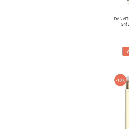
DANVITA
Grâ
-18%