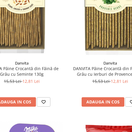
Danvita
Danvita
 Pâine Crocantă din Făină de
DANVITA Pâine Crocantă din 
Grâu cu Seminte 130g
Grâu cu Ierburi de Provenc
15,53 Lei
12,81 Lei
15,53 Lei
12,81 Lei
ADAUGA IN COS
ADAUGA IN COS