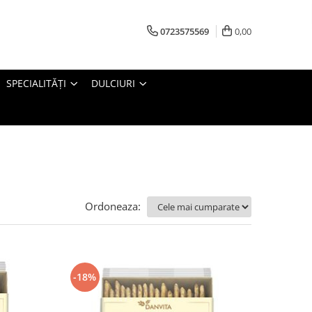
0723575569
0,00
SPECIALITĂȚI
DULCIURI
Ordoneaza:
-18%