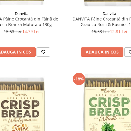
Danvita
Danvita
 Pâine Crocantă din Făină de
DANVITA Pâine Crocantă din 
u cu Brânză Maturată 130g
Grâu cu Rosii & Busuioc 
15,53 Lei
14,79 Lei
15,53 Lei
12,81 Lei
ADAUGA IN COS
ADAUGA IN COS
-18%