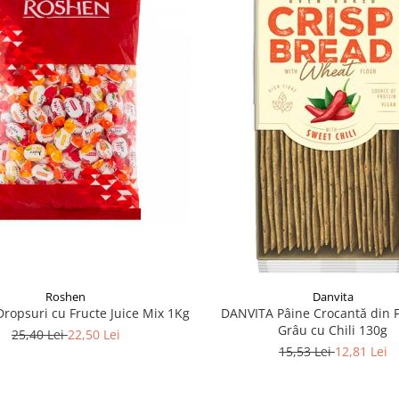
Roshen
Danvita
opsuri cu Fructe Juice Mix 1Kg
DANVITA Pâine Crocantă din 
Grâu cu Chili 130g
25,40 Lei
22,50 Lei
15,53 Lei
12,81 Lei