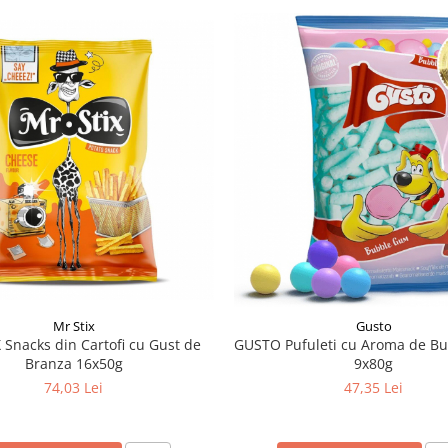
Mr Stix
Gusto
 Snacks din Cartofi cu Gust de
GUSTO Pufuleti cu Aroma de B
Branza 16x50g
9x80g
74,03 Lei
47,35 Lei