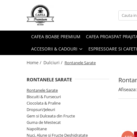
Ceai Premium
Capsule cu Cafea
Specialități
Dulciuri
Accesorii & Cadouri
Ceai in Plic
Capsule cu Cafea
Cafea Instant
Rontanele Sarate
Cadouri
CAFEA BOABE PREMIUM
CAFEA PROASPAT PRAJIT
Ceai Vărsat
Mix-uri
Biscuiti & Fursecuri
Condimente
ACCESORII & CADOURI
ESPRESSOARE SI CAFET
Ceai Instant
Ciocolată Caldă / Cappuccino
Ciocolata & Praline
Lapte pentru Cafea
Cacao
Dropsuri/Jeleuri
Pahare / Capace / Palete
Home /
Dulciuri /
Rontanele Sarate
Gem si Dulceata din Fructe
Siropuri și Topping
Rontan
RONTANELE SARATE
Guma de Mestecat
Ulei și Oțet
Afiseaza:
Napolitane
Ustensile Diverse
Rontanele Sarate
Biscuiti & Fursecuri
Nuci, Alune si Fructe Deshidratate
Zahăr, Miere & Îndulcitori
Ciocolata & Praline
Prajituri Ambalate
Dropsuri/Jeleuri
Gem si Dulceata din Fructe
Guma de Mestecat
Napolitane
Nuci, Alune si Fructe Deshidratate