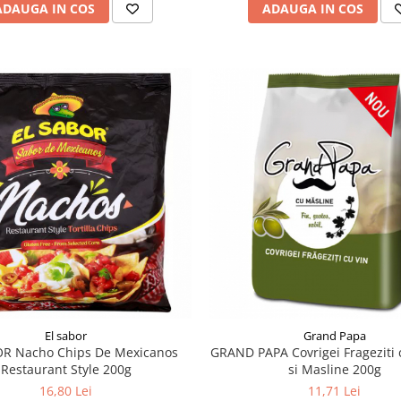
ADAUGA IN COS
ADAUGA IN COS
El sabor
Grand Papa
OR Nacho Chips De Mexicanos
GRAND PAPA Covrigei Frageziti 
Restaurant Style 200g
si Masline 200g
16,80 Lei
11,71 Lei