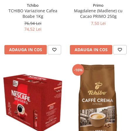
Tchibo
Primo
TCHIBO Variazione Cafea
Magdalene (Madlene) cu
Boabe 1Kg
Cacao PRIMO 250g
76,94 Lei
7,50 Lei
74,52 Lei
ADAUGA IN COS
ADAUGA IN COS
-16%