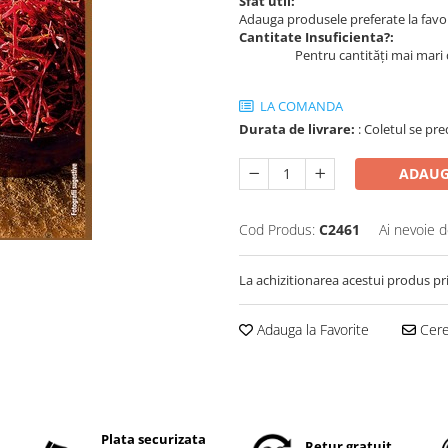
Sfat util:
Adauga produsele preferate la favori
Cantitate Insuficienta?:
Pentru cantități mai mari 
LA COMANDA
Durata de livrare:
: Coletul se pre
ADAUG
Cod Produs:
C2461
Ai nevoie d
La achizitionarea acestui produs pr
Adauga la Favorite
Cere 
Plata securizata
Retur gratuit