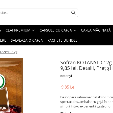
A
CEAI PREMIUM
CAPSULE CU CAFEA
CAFEA MĂCINATĂ
IERE
SALVEAZA O CAFEA
PACHETE BUNDLE
TANYI 0.12g
Sofran KOTANYI 0.12g 
9,85 lei. Detalii, Preț 
Kotanyi
9,85 Lei
Descoperă rafinamentul absolut cu Ș
spectaculos, ambalat cu grijă în por
simplă într-o experiență gastrono