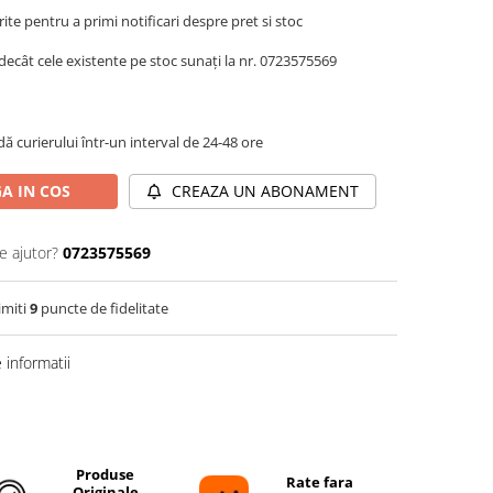
te pentru a primi notificari despre pret si stoc
decât cele existente pe stoc sunați la nr. 0723575569
dă curierului într-un interval de 24-48 ore
A IN COS
CREAZA UN ABONAMENT
e ajutor?
0723575569
imiti
9
puncte de fidelitate
informatii
Distribuie
pe
Facebook
Produse
Rate fara
Originale