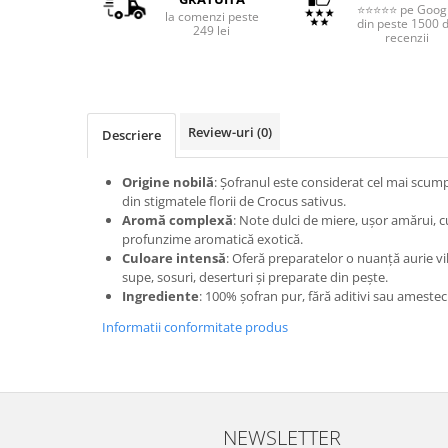
⭐⭐⭐⭐⭐ pe Goog
la comenzi peste
din peste 1500 
249 lei
recenzii
Review-uri
(0)
Descriere
Origine nobilă
: Șofranul este considerat cel mai scu
din stigmatele florii de Crocus sativus.
Aromă complexă
: Note dulci de miere, ușor amărui, c
profunzime aromatică exotică.
Culoare intensă
: Oferă preparatelor o nuanță aurie vi
supe, sosuri, deserturi și preparate din pește.
Ingrediente
: 100% șofran pur, fără aditivi sau amestec
Informatii conformitate produs
NEWSLETTER