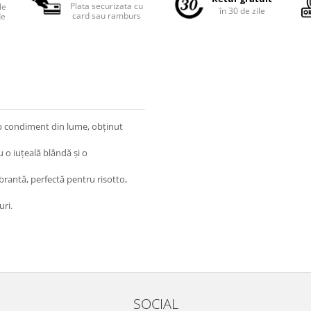
Plata securizata cu
le
în 30 de zile
card sau ramburs
de
mp condiment din lume, obținut
u o iuțeală blândă și o
brantă, perfectă pentru risotto,
uri.
SOCIAL