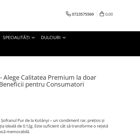
0723575569
0,00
SPECIALITĂȚI
DULCIURI
- Alege Calitatea Premium la doar
și Beneficii pentru Consumatori
ofranul Pur de la Kotányi – un condiment rar, prețios și
ția ideală de 0.12g. Este suficient cât să transforme o rețetă
mică memorabilă.