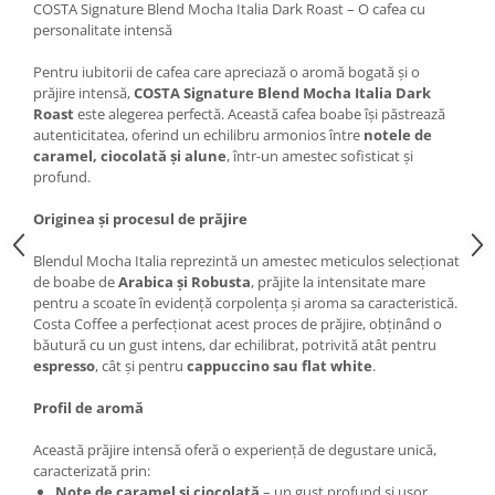
COSTA Signature Blend Mocha Italia Dark Roast – O cafea cu
personalitate intensă
Pentru iubitorii de cafea care apreciază o aromă bogată și o
prăjire intensă,
COSTA Signature Blend Mocha Italia Dark
Roast
este alegerea perfectă. Această cafea boabe își păstrează
autenticitatea, oferind un echilibru armonios între
notele de
caramel, ciocolată și alune
, într-un amestec sofisticat și
profund.
Originea și procesul de prăjire
Blendul Mocha Italia reprezintă un amestec meticulos selecționat
de boabe de
Arabica și Robusta
, prăjite la intensitate mare
pentru a scoate în evidență corpolența și aroma sa caracteristică.
Costa Coffee a perfecționat acest proces de prăjire, obținând o
băutură cu un gust intens, dar echilibrat, potrivită atât pentru
espresso
, cât și pentru
cappuccino sau flat white
.
Profil de aromă
Această prăjire intensă oferă o experiență de degustare unică,
caracterizată prin:
Note de caramel și ciocolată
– un gust profund și ușor