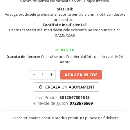
bucură de partea îndrăzneață a vieții. Prajire intensa.
Sfat util:
Adauga produsele preferate la favorite pentru a primi notificari despre
pret si stoc
Cantitate Insuficienta?:
Pentru cantități mai mari decât cele existente pe stoc sunați la nr.
0723575569
IN STOC
Durata de livrare:
Coletul se predă curierului într-un interval de 24-
48 ore
ADAUGA IN COS
CREAZA UN ABONAMENT
Cod Produs:
5012547001513
Ai nevoie de ajutor?
0723575569
La achizitionarea acestui produs primiti
87
puncte de fidelitate