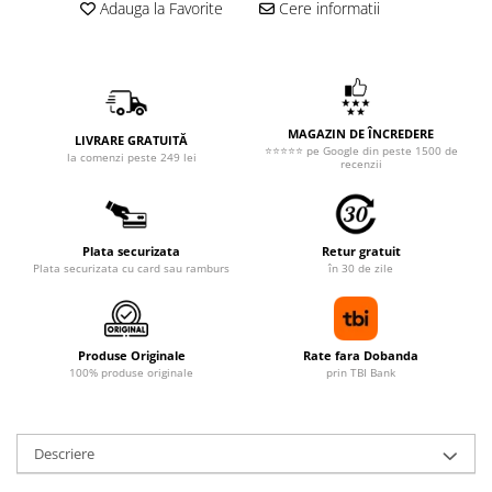
Adauga la Favorite
Cere informatii
MAGAZIN DE ÎNCREDERE
LIVRARE GRATUITĂ
⭐⭐⭐⭐⭐ pe Google din peste 1500 de
la comenzi peste 249 lei
recenzii
Plata securizata
Retur gratuit
Plata securizata cu card sau ramburs
în 30 de zile
Produse Originale
Rate fara Dobanda
100% produse originale
prin TBI Bank
Descriere