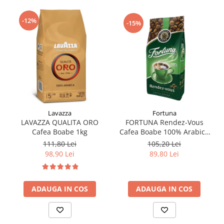
-12%
-15%
Fortuna
Lavazza
FORTUNA Rendez-Vous
LAVAZZA QUALITA ORO
Cafea Boabe 100% Arabica
Cafea Boabe 1kg
1Kg
105,20 Lei
111,80 Lei
89,80 Lei
98,90 Lei
ADAUGA IN COS
ADAUGA IN COS