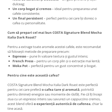
dulceag;
Un corp bogat și cremos
– ideal pentru prepararea unei
cafele consistente;
Un final persistent
– perfect pentru cei care își doresc o
cafea cu personalitate.
Cum să prepari cel mai bun COSTA Signature Blend Mocha
Italia Dark Roast?
Pentru a extrage toate aromele acestei cafele, este recomandat
să folosești metode de preparare precum:
Espresso
– pune în valoare textura și gustul intens;
French Press
– pentru un corp plin și o extracție mai lentă;
Moka Pot
– perfectă pentru un gust concentrat și bogat.
Pentru cine este această cafea?
COSTA Signature Blend Mocha Italia Dark Roast este perfectă
pentru cei care preferă
o cafea tare și aromată
, potrivită
pentru dimineți energice sau momente de răsfăț. Fie că îți începi
ziua cu un espresso intens sau savurezi un cappuccino cremos,
acest blend oferă
o experiență autentică de cafenea
, chiar la
tine acasă.