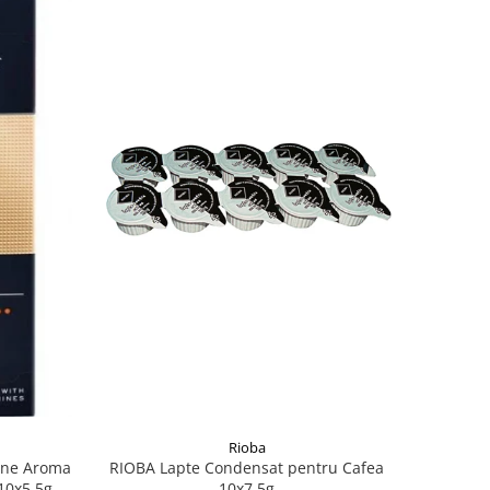
Rioba
ine Aroma
RIOBA Lapte Condensat pentru Cafea
10x5.5g
10x7.5g