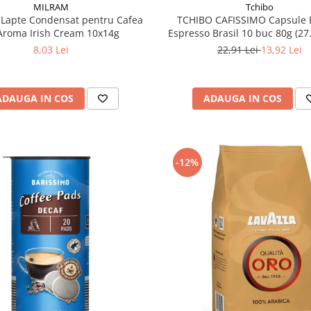
MILRAM
Tchibo
Lapte Condensat pentru Cafea
TCHIBO CAFISSIMO Capsule 
Aroma Irish Cream 10x14g
Espresso Brasil 10 buc 80g (27
8,03 Lei
22,91 Lei
13,92 Lei
ADAUGA IN COS
ADAUGA IN COS
-12%