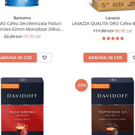
Barissimo
Lavazza
MO Cafea Decofeinizata Paduri
LAVAZZA QUALITA ORO Cafea B
Senseo 62mm Monodoze 20buc -
111,80 Lei
98,90 Lei
140g
22,20 Lei
15,70 Lei
ADAUGA IN COS
ADAUGA IN COS
-25%