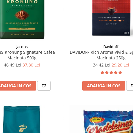
Jacobs
Davidoff
S Kronung Signature Cafea
DAVIDOFF Rich Aroma Vivid & S
Macinata 500g
Macinata 250g
46,49 Lei
37,80 Lei
34,42 Lei
29,20 Lei
ADAUGA IN COS
ADAUGA IN COS