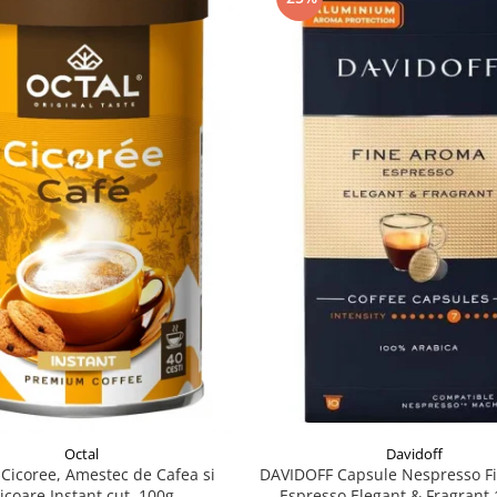
Davidoff
Octal
DAVIDOFF Capsule Nespresso F
Cicoree, Amestec de Cafea si
Espresso Elegant & Fragrant 
icoare Instant cut. 100g