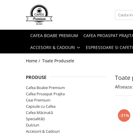
Ceai Premium
Capsule cu Cafea
Specialități
Dulciuri
Accesorii & Cadouri
Ceai in Plic
Capsule cu Cafea
Cafea Instant
Rontanele Sarate
Cadouri
CAFEA BOABE PREMIUM
CAFEA PROASPAT PRAJIT
Ceai Vărsat
Mix-uri
Biscuiti & Fursecuri
Condimente
ACCESORII & CADOURI
ESPRESSOARE SI CAFET
Ceai Instant
Ciocolată Caldă / Cappuccino
Ciocolata & Praline
Lapte pentru Cafea
Cacao
Dropsuri/Jeleuri
Pahare / Capace / Palete
Home /
Toate Produsele
Gem si Dulceata din Fructe
Siropuri și Topping
Toate 
PRODUSE
Guma de Mestecat
Ulei și Oțet
Afiseaza:
Napolitane
Ustensile Diverse
Cafea Boabe Premium
Cafea Proaspat Prajita
Nuci, Alune si Fructe Deshidratate
Zahăr, Miere & Îndulcitori
Ceai Premium
Prajituri Ambalate
Capsule cu Cafea
Cafea Măcinată
-31%
Specialități
Dulciuri
Accesorii & Cadouri