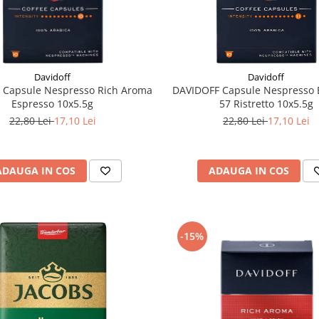
Davidoff
Davidoff
 Capsule Nespresso Rich Aroma
DAVIDOFF Capsule Nespresso 
Espresso 10x5.5g
57 Ristretto 10x5.5g
22,80 Lei
17,10 Lei
22,80 Lei
17,10 Lei
ADAUGA IN COS
ADAUGA IN COS
-15%