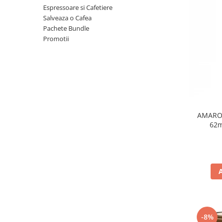
Espressoare si Cafetiere
Salveaza o Cafea
Pachete Bundle
Promotii
AMAROY
62
-8%