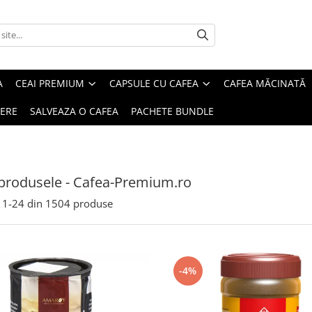
A
CEAI PREMIUM
CAPSULE CU CAFEA
CAFEA MĂCINATĂ
IERE
SALVEAZA O CAFEA
PACHETE BUNDLE
produsele - Cafea-Premium.ro
1-
24
din
1504
produse
-4%