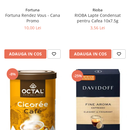
Fortuna
Rioba
Fortuna Rendez Vous - Cana
RIOBA Lapte Condensat
Promo
pentru Cafea 10x7.5g
10,00 Lei
3,56 Lei
ADAUGA IN COS
ADAUGA IN COS
-8%
-25%