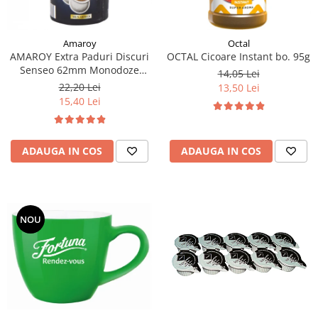
Amaroy
Octal
AMAROY Extra Paduri Discuri
OCTAL Cicoare Instant bo. 95g
Senseo 62mm Monodoze
14,05 Lei
20buc 140g
22,20 Lei
13,50 Lei
15,40 Lei
ADAUGA IN COS
ADAUGA IN COS
NOU