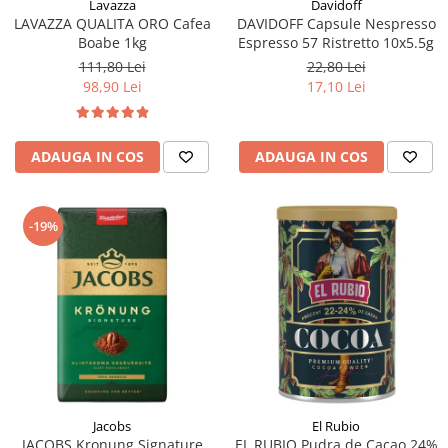
Lavazza
Davidoff
LAVAZZA QUALITA ORO Cafea
DAVIDOFF Capsule Nespresso
Boabe 1kg
Espresso 57 Ristretto 10x5.5g
111,80 Lei
22,80 Lei
98,90 Lei
17,10 Lei
ADAUGA IN COS
ADAUGA IN COS
-19%
Jacobs
El Rubio
JACOBS Kronung Signature
EL RUBIO Pudra de Cacao 24%