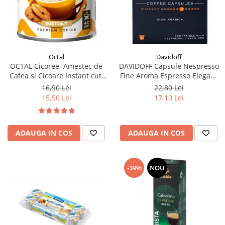
Davidoff
Octal
DAVIDOFF Capsule Nespresso
OCTAL Cicoree, Amestec de
Fine Aroma Espresso Elegant
Cafea si Cicoare Instant cut.
& Fragrant 10x5.5g
100g
22,80 Lei
16,90 Lei
17,10 Lei
15,50 Lei
ADAUGA IN COS
ADAUGA IN COS
-39%
NOU