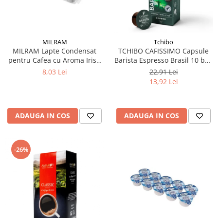
MILRAM
Tchibo
MILRAM Lapte Condensat
TCHIBO CAFISSIMO Capsule
pentru Cafea cu Aroma Irish
Barista Espresso Brasil 10 buc
Cream 10x14g
80g (27.10.2026)
8,03 Lei
22,91 Lei
13,92 Lei
ADAUGA IN COS
ADAUGA IN COS
-26%