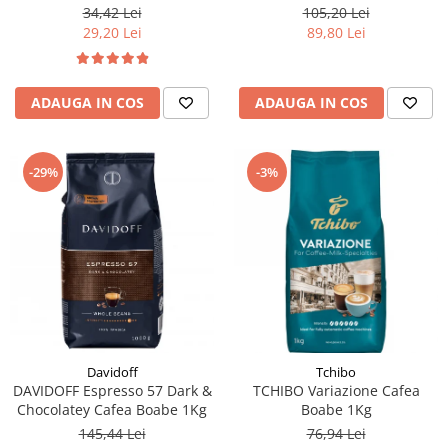
105,20 Lei
34,42 Lei
89,80 Lei
29,20 Lei
ADAUGA IN COS
ADAUGA IN COS
-29%
-3%
Davidoff
Tchibo
DAVIDOFF Espresso 57 Dark &
TCHIBO Variazione Cafea
Chocolatey Cafea Boabe 1Kg
Boabe 1Kg
145,44 Lei
76,94 Lei