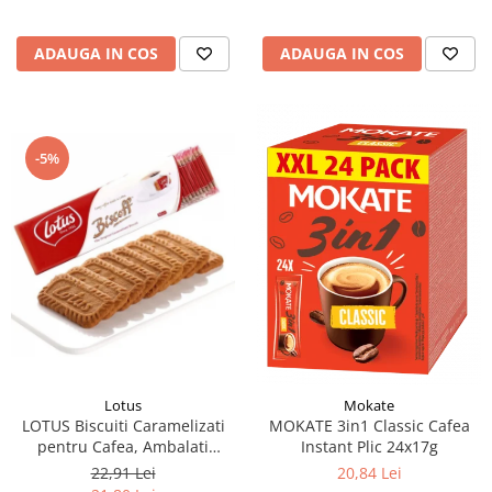
ADAUGA IN COS
ADAUGA IN COS
-5%
Lotus
Mokate
LOTUS Biscuiti Caramelizati
MOKATE 3in1 Classic Cafea
pentru Cafea, Ambalati
Instant Plic 24x17g
Individual 50buc 312.5g
22,91 Lei
20,84 Lei