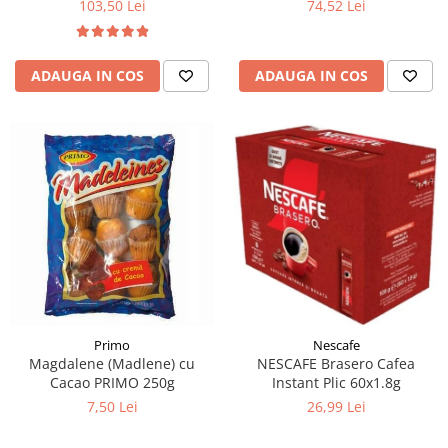
103,50 Lei
74,52 Lei
ADAUGA IN COS
ADAUGA IN COS
Primo
Nescafe
Magdalene (Madlene) cu
NESCAFE Brasero Cafea
Cacao PRIMO 250g
Instant Plic 60x1.8g
7,50 Lei
26,99 Lei