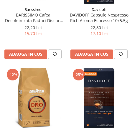
Barissimo
Davidoff
BARISSIMO Cafea
DAVIDOFF Capsule Nespresso
Decofeinizata Paduri Discuri
Rich Aroma Espresso 10x5.5g
Senseo 62mm Monodoze
22,20 Lei
22,80 Lei
20buc - 140g
15,70 Lei
17,10 Lei
ADAUGA IN COS
ADAUGA IN COS
-12%
-25%