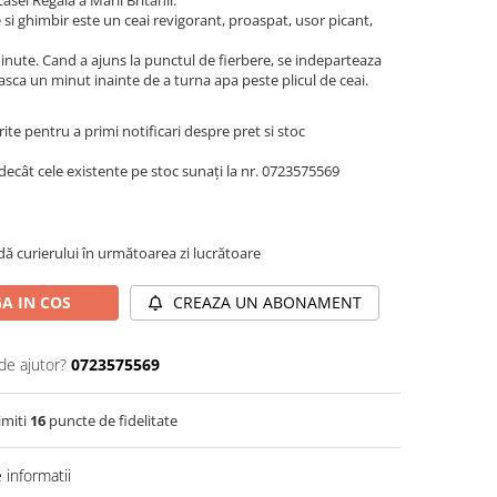
si ghimbir este un ceai revigorant, proaspat, usor picant,
ute. Cand a ajuns la punctul de fierbere, se indeparteaza
ceasca un minut inainte de a turna apa peste plicul de ceai.
te pentru a primi notificari despre pret si stoc
decât cele existente pe stoc sunați la nr. 0723575569
dă curierului în următoarea zi lucrătoare
A IN COS
CREAZA UN ABONAMENT
de ajutor?
0723575569
imiti
16
puncte de fidelitate
informatii