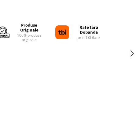
Distribuie
pe
Facebook
Produse
Rate fara
Originale
Dobanda
100% produse
prin TBI Bank
originale