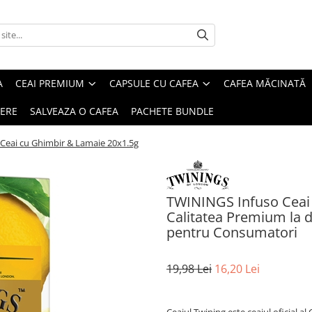
A
CEAI PREMIUM
CAPSULE CU CAFEA
CAFEA MĂCINATĂ
IERE
SALVEAZA O CAFEA
PACHETE BUNDLE
Ceai cu Ghimbir & Lamaie 20x1.5g
TWININGS Infuso Ceai 
Calitatea Premium la doa
pentru Consumatori
19,98 Lei
16,20 Lei
Ceaiul Twining este ceaiul oficial al 