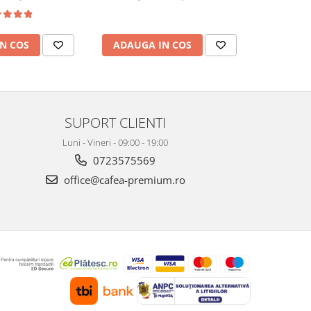
N COS
ADAUGA IN COS
ADAUG
SUPORT CLIENTI
Luni - Vineri - 09:00 - 19:00
0723575569
office@cafea-premium.ro