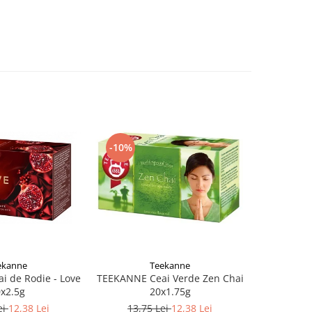
-10%
-15%
ekanne
Teekanne
 de Rodie - Love
TEEKANNE Ceai Verde Zen Chai
SIR HEN
x2.5g
20x1.75g
Yellow Fr
Indiv
ei
12,38 Lei
13,75 Lei
12,38 Lei
16,1