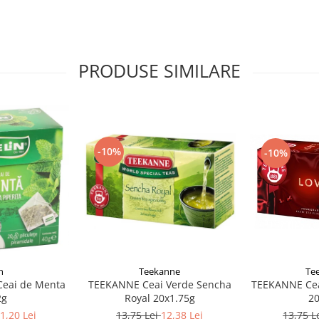
PRODUSE SIMILARE
-10%
-10%
Te
n
Teekanne
TEEKANNE Ceai
Ceai de Menta
TEEKANNE Ceai Verde Sencha
20
2g
Royal 20x1.75g
13,75 L
1,20 Lei
13,75 Lei
12,38 Lei