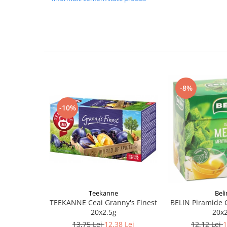
-8%
-10%
Teekanne
Beli
TEEKANNE Ceai Granny's Finest
BELIN Piramide 
20x2.5g
20x
13,75 Lei
12,38 Lei
12,12 Lei
1