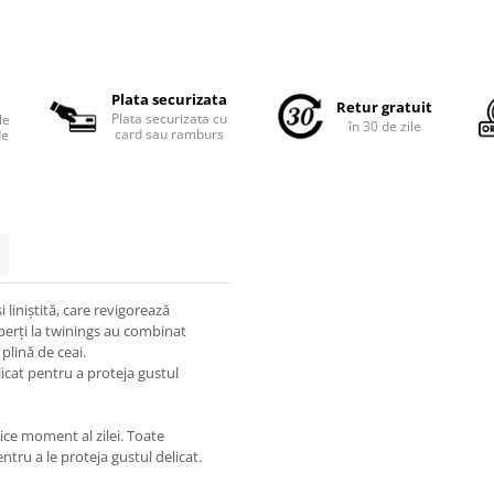
Plata securizata
Retur gratuit
Plata securizata cu
le
în 30 de zile
card sau ramburs
de
liniștită, care revigorează
xperți la twinings au combinat
plină de ceai.
licat pentru a proteja gustul
rice moment al zilei. Toate
ntru a le proteja gustul delicat.