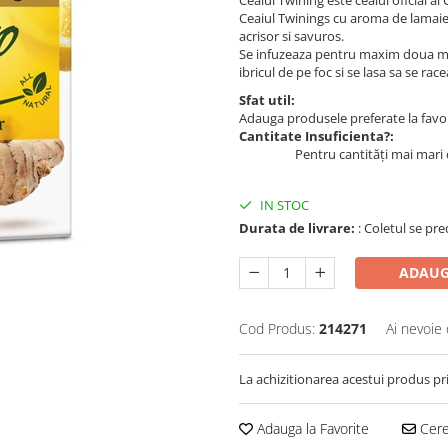
Ceaiul Twinings cu aroma de lamaie 
acrisor si savuros.
Se infuzeaza pentru maxim doua min
ibricul de pe foc si se lasa sa se ra
Sfat util:
Adauga produsele preferate la favori
Cantitate Insuficienta?:
Pentru cantități mai mari 
IN STOC
Durata de livrare:
: Coletul se pre
ADAUG
Cod Produs:
214271
Ai nevoie 
La achizitionarea acestui produs pr
Adauga la Favorite
Cere 