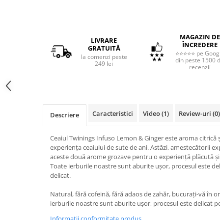
MAGAZIN DE
LIVRARE
ÎNCREDERE
GRATUITĂ
⭐⭐⭐⭐⭐ pe Goog
la comenzi peste
din peste 1500 
249 lei
recenzii
Caracteristici
Video
(1)
Review-uri
(0)
Descriere
Ceaiul Twinings Infuso Lemon & Ginger este aroma citrică și 
experiența ceaiului de sute de ani. Astăzi, amestecătorii e
aceste două arome grozave pentru o experiență plăcută și 
Toate ierburile noastre sunt aburite ușor, procesul este de
delicat.
Natural, fără cofeină, fără adaos de zahăr, bucurați-vă în o
ierburile noastre sunt aburite ușor, procesul este delicat pe
Informatii conformitate produs