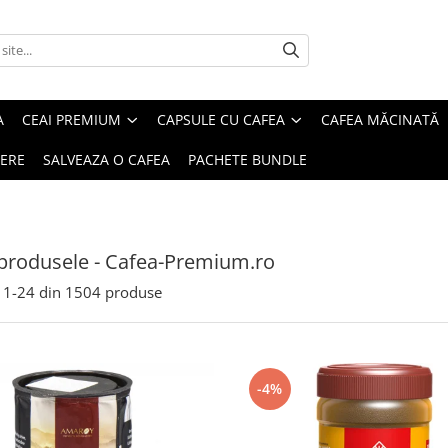
A
CEAI PREMIUM
CAPSULE CU CAFEA
CAFEA MĂCINATĂ
IERE
SALVEAZA O CAFEA
PACHETE BUNDLE
produsele - Cafea-Premium.ro
1-
24
din
1504
produse
-4%