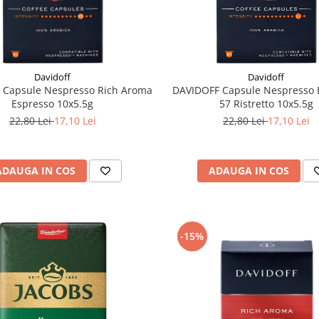
Davidoff
Davidoff
 Capsule Nespresso Rich Aroma
DAVIDOFF Capsule Nespresso 
Espresso 10x5.5g
57 Ristretto 10x5.5g
22,80 Lei
17,10 Lei
22,80 Lei
17,10 Lei
ADAUGA IN COS
ADAUGA IN COS
-15%