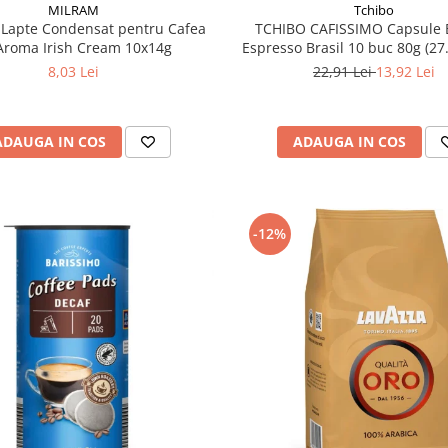
MILRAM
Tchibo
Lapte Condensat pentru Cafea
TCHIBO CAFISSIMO Capsule 
Aroma Irish Cream 10x14g
Espresso Brasil 10 buc 80g (27
8,03 Lei
22,91 Lei
13,92 Lei
ADAUGA IN COS
ADAUGA IN COS
-12%