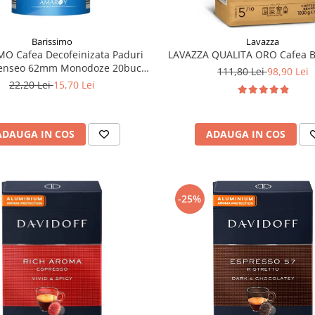
Barissimo
Lavazza
MO Cafea Decofeinizata Paduri
LAVAZZA QUALITA ORO Cafea B
Senseo 62mm Monodoze 20buc -
111,80 Lei
98,90 Lei
140g
22,20 Lei
15,70 Lei
ADAUGA IN COS
ADAUGA IN COS
-25%