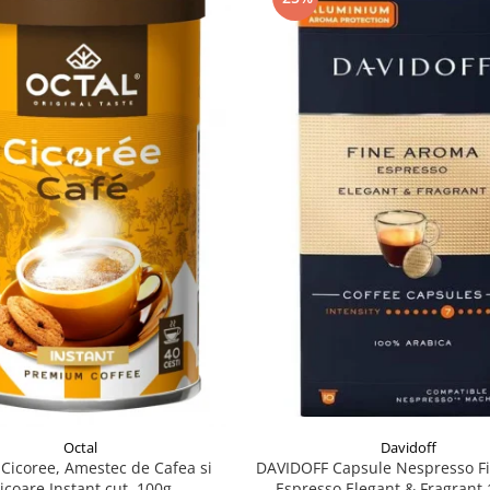
Davidoff
Octal
DAVIDOFF Capsule Nespresso F
Cicoree, Amestec de Cafea si
Espresso Elegant & Fragrant 
icoare Instant cut. 100g