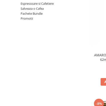
Espressoare si Cafetiere
Salveaza o Cafea
Pachete Bundle
Promotii
AMAROY
62
-8%