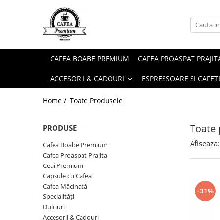
Ceai Premium
Capsule cu Cafea
Specialități
Dulciuri
Accesorii & Cadouri
Ceai in Plic
Capsule cu Cafea
Cafea Instant
Rontanele Sarate
Cadouri
CAFEA BOABE PREMIUM
CAFEA PROASPAT PRAJIT
Ceai Vărsat
Mix-uri
Biscuiti & Fursecuri
Condimente
ACCESORII & CADOURI
ESPRESSOARE SI CAFET
Ceai Instant
Ciocolată Caldă / Cappuccino
Ciocolata & Praline
Lapte pentru Cafea
Cacao
Dropsuri/Jeleuri
Pahare / Capace / Palete
Home /
Toate Produsele
Gem si Dulceata din Fructe
Siropuri și Topping
Toate 
PRODUSE
Guma de Mestecat
Ulei și Oțet
Afiseaza:
Napolitane
Ustensile Diverse
Cafea Boabe Premium
Cafea Proaspat Prajita
Nuci, Alune si Fructe Deshidratate
Zahăr, Miere & Îndulcitori
Ceai Premium
Prajituri Ambalate
Capsule cu Cafea
Cafea Măcinată
-31%
Specialități
Dulciuri
Accesorii & Cadouri