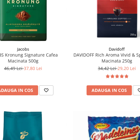
Jacobs
Davidoff
S Kronung Signature Cafea
DAVIDOFF Rich Aroma Vivid & S
Macinata 500g
Macinata 250g
46,49 Lei
37,80 Lei
34,42 Lei
29,20 Lei
ADAUGA IN COS
ADAUGA IN COS