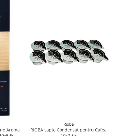
Rioba
ine Aroma
RIOBA Lapte Condensat pentru Cafea
10x5.5g
10x7.5g