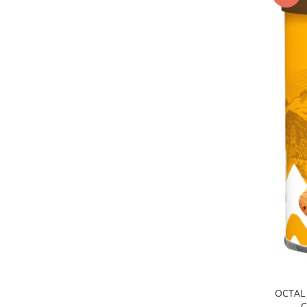
OCTAL 
C