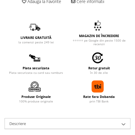
Adauga la Favorite
Cere informatii
MAGAZIN DE ÎNCREDERE
LIVRARE GRATUITĂ
⭐⭐⭐⭐⭐ pe Google din peste 1500 de
la comenzi peste 249 lei
recenzii
Plata securizata
Retur gratuit
Plata securizata cu card sau ramburs
în 30 de zile
Produse Originale
Rate fara Dobanda
100% produse originale
prin TBI Bank
Descriere