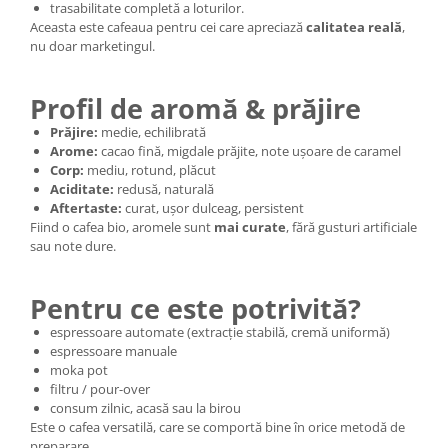
trasabilitate completă a loturilor.
Aceasta este cafeaua pentru cei care apreciază
calitatea reală
,
nu doar marketingul.
Profil de aromă & prăjire
Prăjire:
medie, echilibrată
Arome:
cacao fină, migdale prăjite, note ușoare de caramel
Corp:
mediu, rotund, plăcut
Aciditate:
redusă, naturală
Aftertaste:
curat, ușor dulceag, persistent
Fiind o cafea bio, aromele sunt
mai curate
, fără gusturi artificiale
sau note dure.
Pentru ce este potrivită?
espressoare automate (extracție stabilă, cremă uniformă)
espressoare manuale
moka pot
filtru / pour-over
consum zilnic, acasă sau la birou
Este o cafea versatilă, care se comportă bine în orice metodă de
preparare.