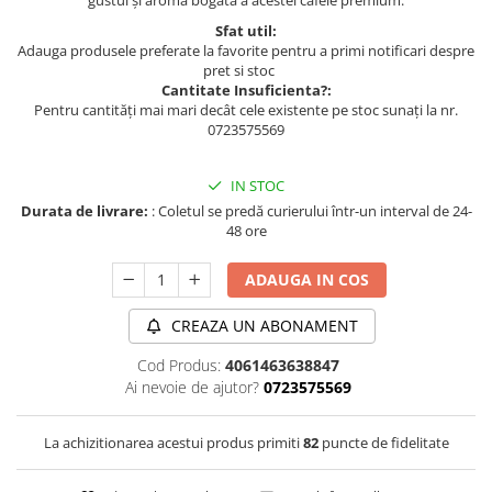
gustul și aroma bogată a acestei cafele premium.
Sfat util:
Adauga produsele preferate la favorite pentru a primi notificari despre
pret si stoc
Cantitate Insuficienta?:
Pentru cantități mai mari decât cele existente pe stoc sunați la nr.
0723575569
IN STOC
Durata de livrare:
: Coletul se predă curierului într-un interval de 24-
48 ore
ADAUGA IN COS
CREAZA UN ABONAMENT
Cod Produs:
4061463638847
Ai nevoie de ajutor?
0723575569
La achizitionarea acestui produs primiti
82
puncte de fidelitate