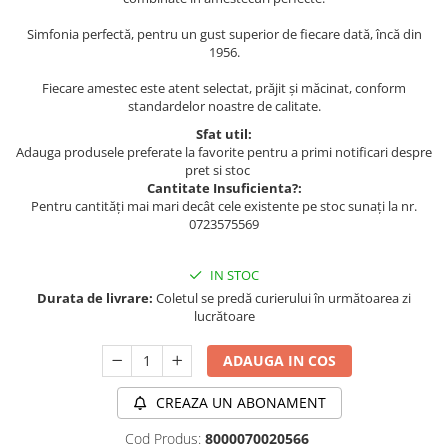
Simfonia perfectă, pentru un gust superior de fiecare dată, încă din
1956.
Fiecare amestec este atent selectat, prăjit și măcinat, conform
standardelor noastre de calitate.
Sfat util:
Adauga produsele preferate la favorite pentru a primi notificari despre
pret si stoc
Cantitate Insuficienta?:
Pentru cantități mai mari decât cele existente pe stoc sunați la nr.
0723575569
IN STOC
Durata de livrare:
Coletul se predă curierului în următoarea zi
lucrătoare
ADAUGA IN COS
CREAZA UN ABONAMENT
Cod Produs:
8000070020566