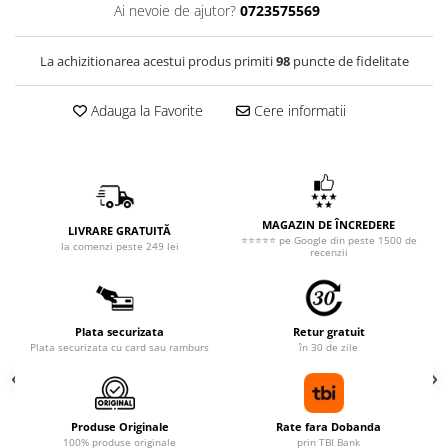
Ai nevoie de ajutor?
0723575569
La achizitionarea acestui produs primiti
98
puncte de fidelitate
Adauga la Favorite
Cere informatii
MAGAZIN DE ÎNCREDERE
LIVRARE GRATUITĂ
⭐⭐⭐⭐⭐ pe Google din peste 1500 de
la comenzi peste 249 lei
recenzii
Plata securizata
Retur gratuit
Plata securizata cu card sau ramburs
în 30 de zile
Produse Originale
Rate fara Dobanda
100% produse originale
prin TBI Bank