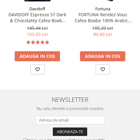
Fortuna
Davidoff
FORTUNA Rendez-Vous
DAVIDOFF Espresso 57 Dark
Cafea Boabe 100% Arabica
& Chocolatey Cafea Boabe
1Kg
1Kg
105,20 Lei
145,44 Lei
89,80 Lei
103,50 Lei
ADAUGA IN COS
ADAUGA IN COS
NEWSLETTER
Nu rata ofertele si promotiile noastre