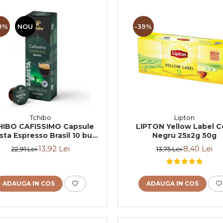
9%
NOU
-39%
Tchibo
Lipton
HIBO CAFISSIMO Capsule
LIPTON Yellow Label C
sta Espresso Brasil 10 buc
Negru 25x2g 50g
80g (27.10.2026)
13,92 Lei
8,40 Lei
22,91 Lei
13,75 Lei
ADAUGA IN COS
ADAUGA IN COS