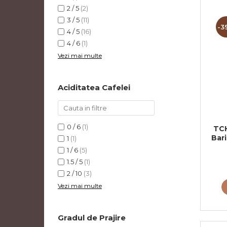
2 / 5
(2)
3 / 5
(11)
-3
4 / 5
(16)
4 / 6
(1)
Vezi mai multe
Aciditatea Cafelei
0 / 6
(1)
TC
Bari
1
(1)
1 / 6
(5)
1.5 / 5
(1)
2 / 10
(3)
Vezi mai multe
Gradul de Prajire