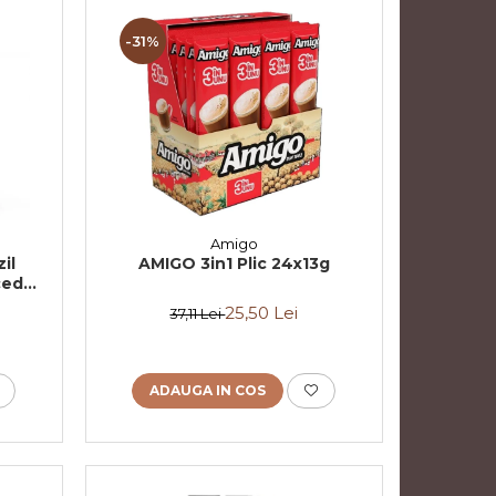
-31%
Amigo
il
AMIGO 3in1 Plic 24x13g
ced
25,50 Lei
37,11 Lei
ADAUGA IN COS