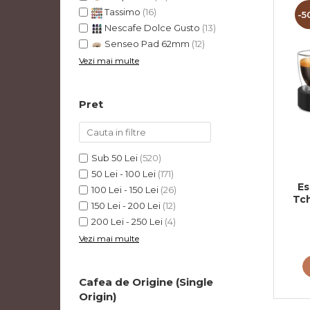
Tassimo
(16)
-5
Nescafe Dolce Gusto
(13)
Senseo Pad 62mm
(12)
Vezi mai multe
Pret
Sub 50 Lei
(520)
50 Lei - 100 Lei
(171)
Es
100 Lei - 150 Lei
(26)
Tch
150 Lei - 200 Lei
(12)
200 Lei - 250 Lei
(4)
Vezi mai multe
Cafea de Origine (Single
Origin)