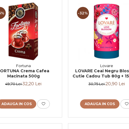
5%
-32%
Fortuna
Lovare
FORTUNA Crema Cafea
LOVARE Ceai Negru Blo
Macinata 500g
Cutie Cadou Tub 80g + 15 
de Ceai
32,20 Lei
20,90 Lei
49,70 Lei
30,75 Lei
ADAUGA IN COS
ADAUGA IN COS