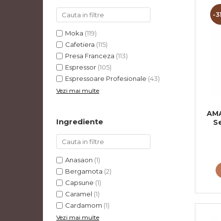
-3
Moka
(119)
Cafetiera
(115)
Presa Franceza
(113)
Espressor
(105)
Espressoare Profesionale
(43)
Vezi mai multe
AMA
Ingrediente
S
Anasaon
(1)
Bergamota
(2)
Capsune
(1)
Caramel
(1)
Cardamom
(1)
Vezi mai multe