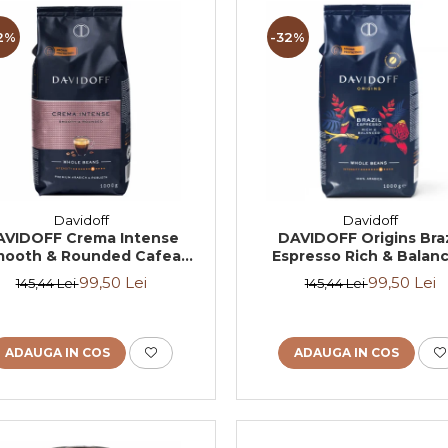
2%
-32%
Davidoff
Davidoff
AVIDOFF Crema Intense
DAVIDOFF Origins Braz
ooth & Rounded Cafea
Espresso Rich & Balan
Boabe 1Kg
Cafea Boabe 1Kg
99,50 Lei
99,50 Lei
145,44 Lei
145,44 Lei
ADAUGA IN COS
ADAUGA IN COS