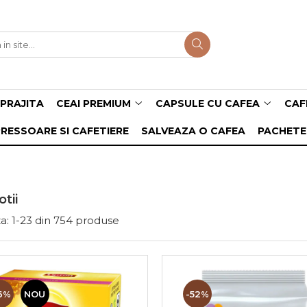
PRAJITA
CEAI PREMIUM
CAPSULE CU CAFEA
CAF
RESSOARE SI CAFETIERE
SALVEAZA O CAFEA
PACHETE
tii
a:
1-
23
din
754
produse
6%
NOU
-52%