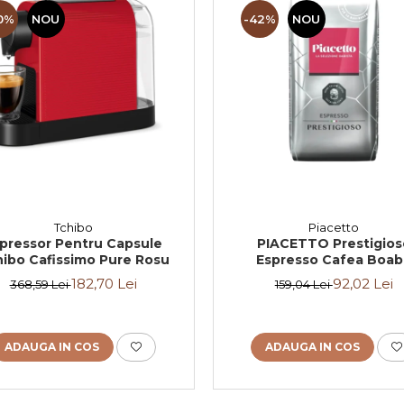
0%
NOU
-42%
NOU
Tchibo
Piacetto
pressor Pentru Capsule
PIACETTO Prestigios
ibo Cafissimo Pure Rosu
Espresso Cafea Boa
Espresso 1kg - (TDV
182,70 Lei
92,02 Lei
368,59 Lei
159,04 Lei
14.09.2026)
ADAUGA IN COS
ADAUGA IN COS