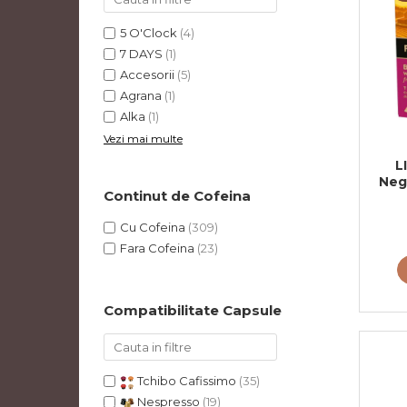
5 O'Clock
(4)
7 DAYS
(1)
Accesorii
(5)
Agrana
(1)
Alka
(1)
Vezi mai multe
L
Neg
Continut de Cofeina
Caps
Cu Cofeina
(309)
Fara Cofeina
(23)
Compatibilitate Capsule
Tchibo Cafissimo
(35)
Nespresso
(19)