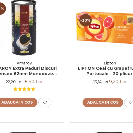
1%
-30%
Amaroy
Lipton
ROY Extra Paduri Discuri
LIPTON Ceai cu Grapefrui
enseo 62mm Monodoze
Portocale - 20 plicur
20buc 140g
15,40 Lei
9,20 Lei
22,20 Lei
13,14 Lei
ADAUGA IN COS
ADAUGA IN COS