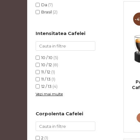
Da
(7)
Brasil
(2)
-4
Intensitatea Cafelei
10 / 10
(5)
10 / 12
(8)
11 / 12
(1)
11 / 13
(1)
P
12 / 13
(4)
Caf
6
Vezi mai multe
Corpolenta Cafelei
2
(1)