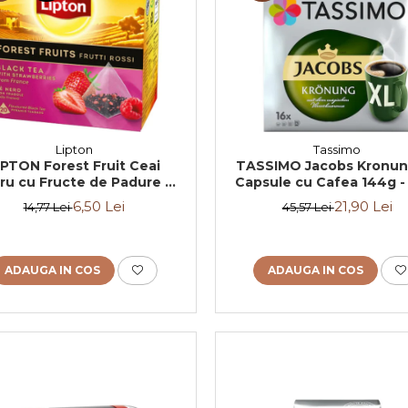
Lipton
Tassimo
IPTON Forest Fruit Ceai
TASSIMO Jacobs Kronun
ru cu Fructe de Padure si
Capsule cu Cafea 144g 
uni Piramide 20x2.1g (TDV
11.08.2026
6,50 Lei
21,90 Lei
14,77 Lei
45,57 Lei
30.08.2026)
ADAUGA IN COS
ADAUGA IN COS