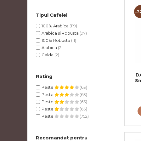
-3
Tipul Cafelei
100% Arabica
(119)
Arabica si Robusta
(97)
100% Robusta
(11)
Arabica
(2)
Calda
(2)
D
Rating
Sm
Peste
(63)
Peste
(63)
Peste
(63)
Peste
(63)
Peste
(752)
Recomandat pentru