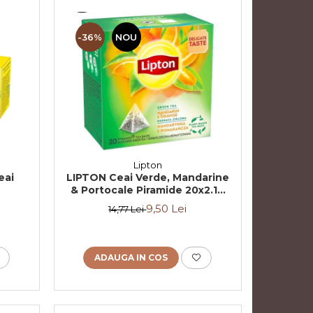
-36%
NOU
Lipton
eai
LIPTON Ceai Verde, Mandarine
& Portocale Piramide 20x2.1g
(30.09.2026)
9,50 Lei
14,77 Lei
ADAUGA IN COS