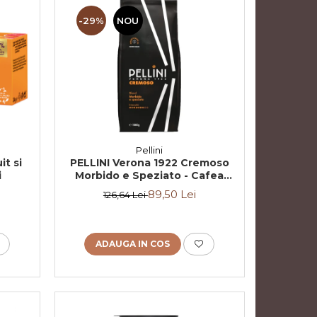
-29%
NOU
Pellini
t si
PELLINI Verona 1922 Cremoso
i
Morbido e Speziato - Cafea
Boabe 1kg
89,50 Lei
126,64 Lei
ADAUGA IN COS