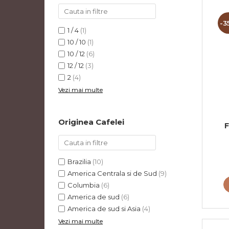
-3
1 / 4
(1)
10 / 10
(1)
10 / 12
(6)
12 / 12
(3)
2
(4)
Vezi mai multe
Originea Cafelei
Brazilia
(10)
America Centrala si de Sud
(9)
Columbia
(6)
America de sud
(6)
America de sud si Asia
(4)
Vezi mai multe