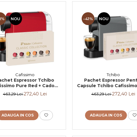
1%
NOU
-41%
NOU
Cafissimo
Tchibo
achet Espressor Tchibo
Pachet Espressor Pen
issimo Pure Red + Cadou
Capsule Tchibo Cafissimo
0 de Capsule Cafissimo
Grey + TCHIBO CAFISSIM
272,40 Lei
272,40 Lei
463,29 Lei
463,29 Lei
Classic Collection
Capsule 6 Sortimente - B
ADAUGA IN COS
ADAUGA IN COS