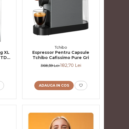
Tchibo
g XL
Espressor Pentru Capsule
- TDV
Tchibo Cafissimo Pure Gri
182,70 Lei
368,59 Lei
ADAUGA IN COS