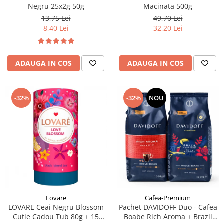
Negru 25x2g 50g
Macinata 500g
13,75 Lei
49,70 Lei
8,40 Lei
32,20 Lei
ADAUGA IN COS
ADAUGA IN COS
-32%
-32%
NOU
Lovare
Cafea-Premium
LOVARE Ceai Negru Blossom
Pachet DAVIDOFF Duo - Cafea
Cutie Cadou Tub 80g + 15
Boabe Rich Aroma + Brazil