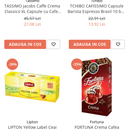
Tchibo
Tassimo
TCHIBO CAFISSIMO Capsule
TASSIMO Jacobs Caffe Crema
Barista Espresso Brasil 10 buc
Classico XL Capsule cu Cafea
80g (27.10.2026)
16buc 132.8g - TDV 16.10.2026
22,91 Lei
45,57 Lei
13,92 Lei
27,08 Lei
ADAUGA IN COS
ADAUGA IN COS
-39%
-35%
Lipton
Fortuna
LIPTON Yellow Label Ceai
FORTUNA Crema Cafea