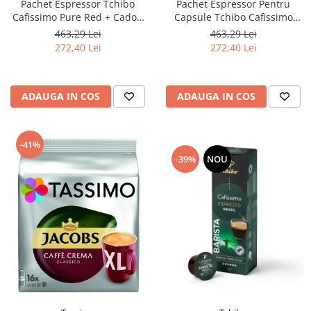
Pachet Espressor Tchibo
Pachet Espressor Pentru
Cafissimo Pure Red + Cadou
Capsule Tchibo Cafissimo
60 de Capsule Cafissimo
Pure Grey + TCHIBO
463,29 Lei
463,29 Lei
Classic Collection
CAFISSIMO Set Capsule 6
272,40 Lei
272,40 Lei
Sortimente - Bundle
ADAUGA IN COS
ADAUGA IN COS
-41%
-39%
NOU