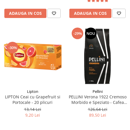
ADAUGA IN COS
ADAUGA IN COS
-29%
NOU
-30%
Lipton
Pellini
LIPTON Ceai cu Grapefruit si
PELLINI Verona 1922 Cremoso
Portocale - 20 plicuri
Morbido e Speziato - Cafea
Boabe 1kg
13,14 Lei
126,64 Lei
9,20 Lei
89,50 Lei