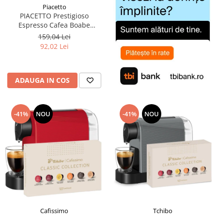
Piacetto
PIACETTO Prestigioso
Espresso Cafea Boabe
Espresso 1kg - (TDV
159,04 Lei
14.09.2026)
92,02 Lei
ADAUGA IN COS
-41%
NOU
-41%
NOU
Cafissimo
Tchibo