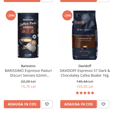
-29%
-29%
Barissimo
Davidoff
BARISSIMO Espresso Paduri
DAVIDOFF Espresso 57 Dark &
Discuri Senseo 62mm
Chocolatey Cafea Boabe 1Kg
Monodoze 20buc 140g
22,20 Lei
145,44 Lei
15,70 Lei
103,50 Lei
ADAUGA IN COS
ADAUGA IN COS