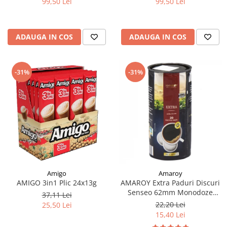
99,50 Lei
99,50 Lei
ADAUGA IN COS
ADAUGA IN COS
-31%
-31%
Amigo
Amaroy
AMIGO 3in1 Plic 24x13g
AMAROY Extra Paduri Discuri
Senseo 62mm Monodoze
37,11 Lei
20buc 140g
22,20 Lei
25,50 Lei
15,40 Lei