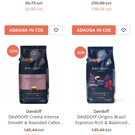
filtre de Ceai
2x1Kg
30,75 Lei
290,88 Lei
20,90 Lei
198,94 Lei
ADAUGA IN COS
ADAUGA IN COS
-32%
-32%
Davidoff
Davidoff
DAVIDOFF Origins Brazil
DAVIDOFF Crema Intense
Espresso Rich & Balanced
Smooth & Rounded Cafea
Cafea Boabe 1Kg
Boabe 1Kg
145,44 Lei
145,44 Lei