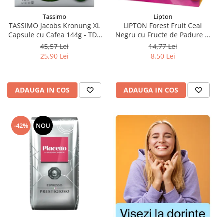
Tassimo
Lipton
TASSIMO Jacobs Kronung XL
LIPTON Forest Fruit Ceai
Capsule cu Cafea 144g - TDV
Negru cu Fructe de Padure si
11.08.2026
Capsuni Piramide 20x2.1g
45,57 Lei
14,77 Lei
(TDV 30.08.2026)
25,90 Lei
8,50 Lei
ADAUGA IN COS
ADAUGA IN COS
-42%
NOU