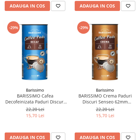
ADAUGA IN COS
ADAUGA IN COS
-29%
-29%
Barissimo
Barissimo
BARISSIMO Cafea
BARISSIMO Crema Paduri
Decofeinizata Paduri Discuri
Discuri Senseo 62mm
Senseo 62mm Monodoze
Monodoze 20buc 140g
22,20 Lei
22,20 Lei
20buc - 140g
15,70 Lei
15,70 Lei
ADAUGA IN COS
ADAUGA IN COS