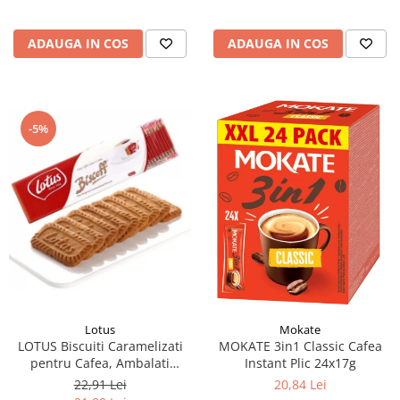
ADAUGA IN COS
ADAUGA IN COS
-5%
Lotus
Mokate
LOTUS Biscuiti Caramelizati
MOKATE 3in1 Classic Cafea
pentru Cafea, Ambalati
Instant Plic 24x17g
Individual 50buc 312.5g
22,91 Lei
20,84 Lei