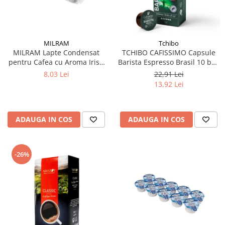
MILRAM
Tchibo
MILRAM Lapte Condensat
TCHIBO CAFISSIMO Capsule
pentru Cafea cu Aroma Irish
Barista Espresso Brasil 10 buc
Cream 10x14g
80g (27.10.2026)
8,03 Lei
22,91 Lei
13,92 Lei
ADAUGA IN COS
ADAUGA IN COS
-26%