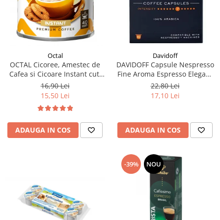
Davidoff
Octal
DAVIDOFF Capsule Nespresso
OCTAL Cicoree, Amestec de
Fine Aroma Espresso Elegant
Cafea si Cicoare Instant cut.
& Fragrant 10x5.5g
100g
22,80 Lei
16,90 Lei
17,10 Lei
15,50 Lei
ADAUGA IN COS
ADAUGA IN COS
-39%
NOU