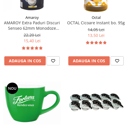
Amaroy
Octal
AMAROY Extra Paduri Discuri
OCTAL Cicoare Instant bo. 95g
Senseo 62mm Monodoze
14,05 Lei
20buc 140g
22,20 Lei
13,50 Lei
15,40 Lei
ADAUGA IN COS
ADAUGA IN COS
NOU