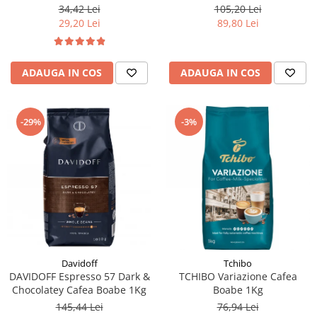
105,20 Lei
34,42 Lei
89,80 Lei
29,20 Lei
ADAUGA IN COS
ADAUGA IN COS
-29%
-3%
Davidoff
Tchibo
DAVIDOFF Espresso 57 Dark &
TCHIBO Variazione Cafea
Chocolatey Cafea Boabe 1Kg
Boabe 1Kg
145,44 Lei
76,94 Lei