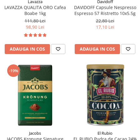
Lavazza
Davidoff
LAVAZZA QUALITA ORO Cafea
DAVIDOFF Capsule Nespresso
Boabe 1kg
Espresso 57 Ristretto 10x5.5g
111,80 Lei
22,80 Lei
98,90 Lei
17,10 Lei
ADAUGA IN COS
ADAUGA IN COS
-19%
Jacobs
El Rubio
JACOBS Kronung Signature
EL RUBIO Pudra de Cacao 24%