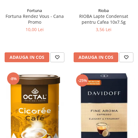
Fortuna
Rioba
Fortuna Rendez Vous - Cana
RIOBA Lapte Condensat
Promo
pentru Cafea 10x7.5g
10,00 Lei
3,56 Lei
ADAUGA IN COS
ADAUGA IN COS
-8%
-25%