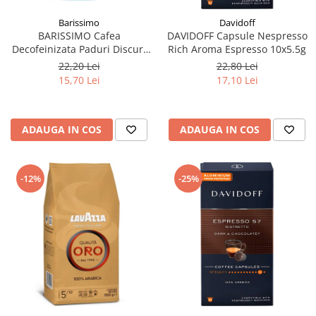
Barissimo
Davidoff
BARISSIMO Cafea
DAVIDOFF Capsule Nespresso
Decofeinizata Paduri Discuri
Rich Aroma Espresso 10x5.5g
Senseo 62mm Monodoze
22,20 Lei
22,80 Lei
20buc - 140g
15,70 Lei
17,10 Lei
ADAUGA IN COS
ADAUGA IN COS
-12%
-25%