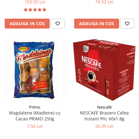
103,50 Lei
74,52 Lei
ADAUGA IN COS
ADAUGA IN COS
Primo
Nescafe
Magdalene (Madlene) cu
NESCAFE Brasero Cafea
Cacao PRIMO 250g
Instant Plic 60x1.8g
7,50 Lei
26,99 Lei