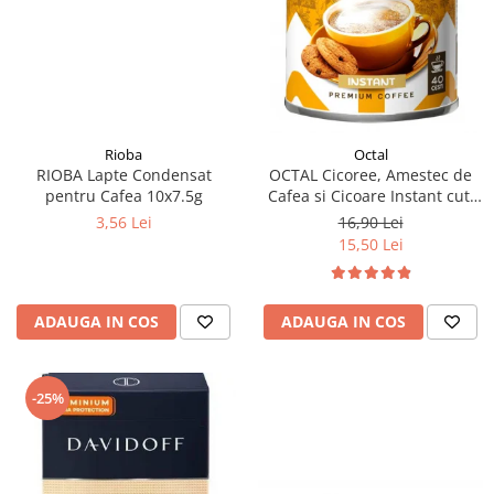
Rioba
Octal
RIOBA Lapte Condensat
OCTAL Cicoree, Amestec de
pentru Cafea 10x7.5g
Cafea si Cicoare Instant cut.
100g
3,56 Lei
16,90 Lei
15,50 Lei
ADAUGA IN COS
ADAUGA IN COS
-25%