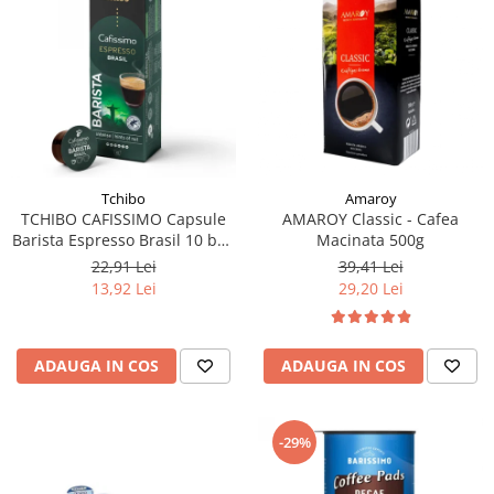
Tchibo
Amaroy
TCHIBO CAFISSIMO Capsule
AMAROY Classic - Cafea
Barista Espresso Brasil 10 buc
Macinata 500g
80g (27.10.2026)
22,91 Lei
39,41 Lei
13,92 Lei
29,20 Lei
ADAUGA IN COS
ADAUGA IN COS
-29%