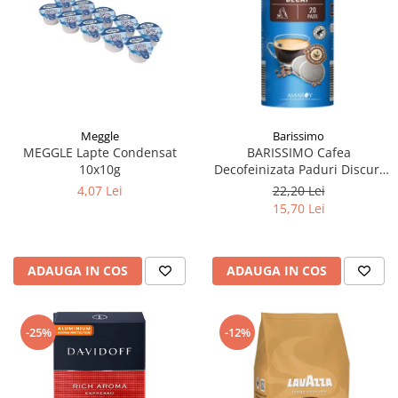
Meggle
Barissimo
MEGGLE Lapte Condensat
BARISSIMO Cafea
10x10g
Decofeinizata Paduri Discuri
Senseo 62mm Monodoze
4,07 Lei
22,20 Lei
20buc - 140g
15,70 Lei
ADAUGA IN COS
ADAUGA IN COS
-25%
-12%