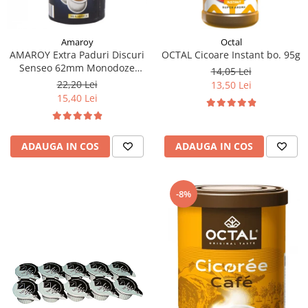
Amaroy
Octal
AMAROY Extra Paduri Discuri
OCTAL Cicoare Instant bo. 95g
Senseo 62mm Monodoze
14,05 Lei
20buc 140g
22,20 Lei
13,50 Lei
15,40 Lei
ADAUGA IN COS
ADAUGA IN COS
-8%