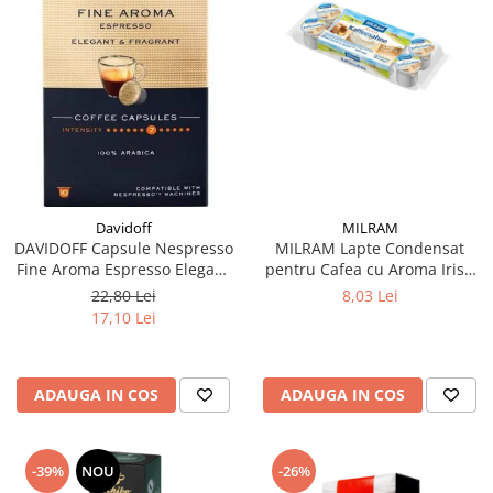
Davidoff
MILRAM
DAVIDOFF Capsule Nespresso
MILRAM Lapte Condensat
Fine Aroma Espresso Elegant
pentru Cafea cu Aroma Irish
& Fragrant 10x5.5g
Cream 10x14g
22,80 Lei
8,03 Lei
17,10 Lei
ADAUGA IN COS
ADAUGA IN COS
-39%
NOU
-26%