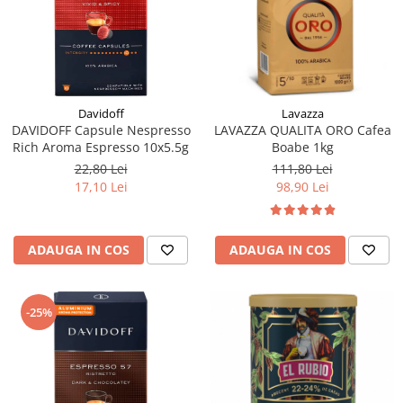
Davidoff
Lavazza
DAVIDOFF Capsule Nespresso
LAVAZZA QUALITA ORO Cafea
Rich Aroma Espresso 10x5.5g
Boabe 1kg
22,80 Lei
111,80 Lei
17,10 Lei
98,90 Lei
ADAUGA IN COS
ADAUGA IN COS
-25%