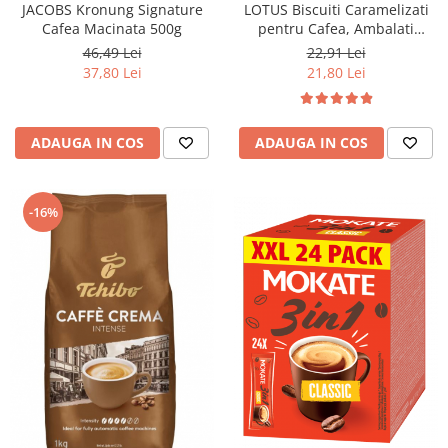
JACOBS Kronung Signature
LOTUS Biscuiti Caramelizati
Cafea Macinata 500g
pentru Cafea, Ambalati
Individual 50buc 312.5g
46,49 Lei
22,91 Lei
37,80 Lei
21,80 Lei
ADAUGA IN COS
ADAUGA IN COS
-16%