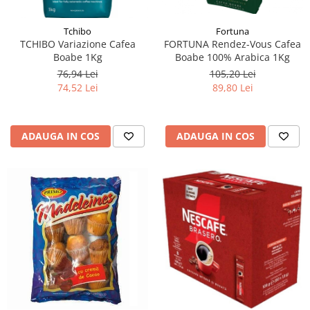
Fortuna
Tchibo
FORTUNA Rendez-Vous Cafea
TCHIBO Variazione Cafea
Boabe 100% Arabica 1Kg
Boabe 1Kg
105,20 Lei
76,94 Lei
89,80 Lei
74,52 Lei
ADAUGA IN COS
ADAUGA IN COS