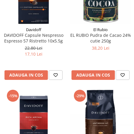
Davidoff
El Rubio
DAVIDOFF Capsule Nespresso
EL RUBIO Pudra de Cacao 24%
Espresso 57 Ristretto 10x5.5g
cutie 250g
22,80 Lei
38,20 Lei
17,10 Lei
ADAUGA IN COS
ADAUGA IN COS
-15%
-29%