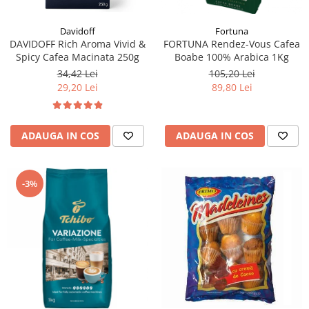
Fortuna
Davidoff
FORTUNA Rendez-Vous Cafea
DAVIDOFF Rich Aroma Vivid &
Boabe 100% Arabica 1Kg
Spicy Cafea Macinata 250g
105,20 Lei
34,42 Lei
89,80 Lei
29,20 Lei
ADAUGA IN COS
ADAUGA IN COS
-3%