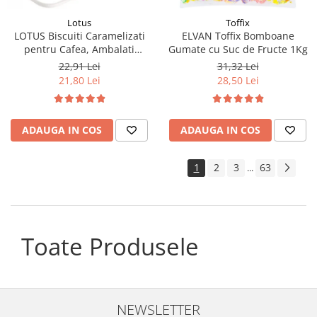
Lotus
Toffix
LOTUS Biscuiti Caramelizati
ELVAN Toffix Bomboane
pentru Cafea, Ambalati
Gumate cu Suc de Fructe 1Kg
Individual 50buc 312.5g
22,91 Lei
31,32 Lei
21,80 Lei
28,50 Lei
ADAUGA IN COS
ADAUGA IN COS
1
2
3
63
...
Toate Produsele
NEWSLETTER