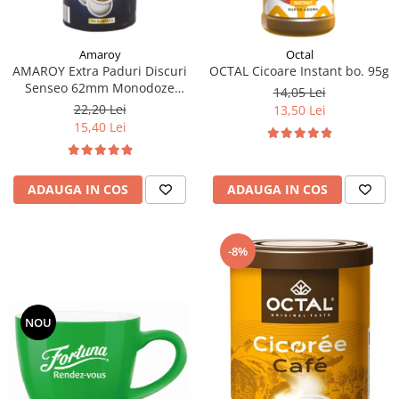
Amaroy
Octal
AMAROY Extra Paduri Discuri
OCTAL Cicoare Instant bo. 95g
Senseo 62mm Monodoze
14,05 Lei
20buc 140g
22,20 Lei
13,50 Lei
15,40 Lei
ADAUGA IN COS
ADAUGA IN COS
-8%
NOU