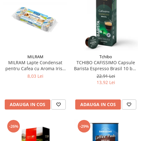
MILRAM
Tchibo
MILRAM Lapte Condensat
TCHIBO CAFISSIMO Capsule
pentru Cafea cu Aroma Irish
Barista Espresso Brasil 10 buc
Cream 10x14g
80g (27.10.2026)
8,03 Lei
22,91 Lei
13,92 Lei
ADAUGA IN COS
ADAUGA IN COS
-26%
-29%