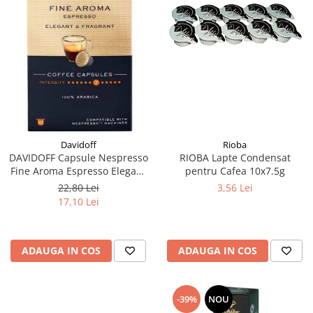
Rioba
Davidoff
RIOBA Lapte Condensat
DAVIDOFF Capsule Nespresso
pentru Cafea 10x7.5g
Fine Aroma Espresso Elegant
& Fragrant 10x5.5g
3,56 Lei
22,80 Lei
17,10 Lei
ADAUGA IN COS
ADAUGA IN COS
-39%
NOU