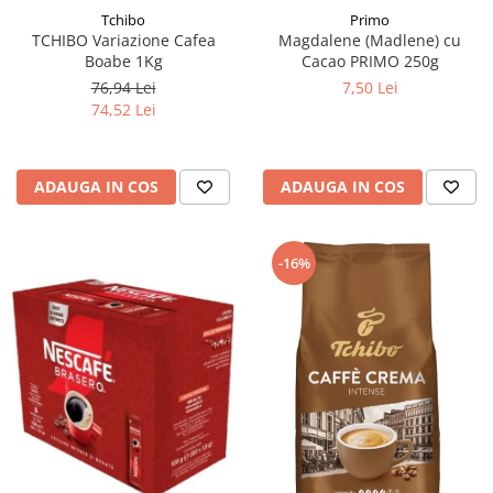
Tchibo
Primo
TCHIBO Variazione Cafea
Magdalene (Madlene) cu
Boabe 1Kg
Cacao PRIMO 250g
76,94 Lei
7,50 Lei
74,52 Lei
ADAUGA IN COS
ADAUGA IN COS
-16%