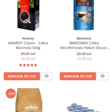
Amaroy
Barissimo
AMAROY Classic - Cafea
BARISSIMO Cafea
Macinata 500g
Decofeinizata Paduri Discuri
Senseo 62mm Monodoze
39,41 Lei
22,20 Lei
20buc - 140g
29,20 Lei
15,70 Lei
ADAUGA IN COS
ADAUGA IN COS
-12%