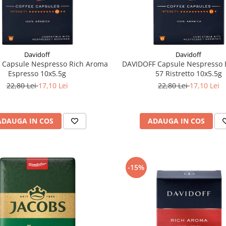
Davidoff
Davidoff
 Capsule Nespresso Rich Aroma
DAVIDOFF Capsule Nespresso 
Espresso 10x5.5g
57 Ristretto 10x5.5g
22,80 Lei
17,10 Lei
22,80 Lei
17,10 Lei
ADAUGA IN COS
ADAUGA IN COS
-15%