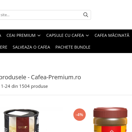
A
CEAI PREMIUM
CAPSULE CU CAFEA
CAFEA MĂCINATĂ
IERE
SALVEAZA O CAFEA
PACHETE BUNDLE
produsele - Cafea-Premium.ro
1-
24
din
1504
produse
-4%