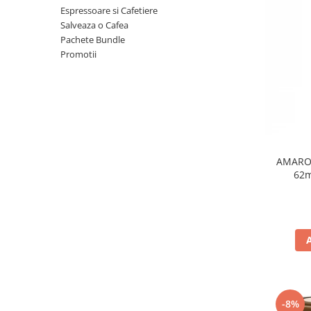
Espressoare si Cafetiere
Salveaza o Cafea
Pachete Bundle
Promotii
AMAROY
62
-8%