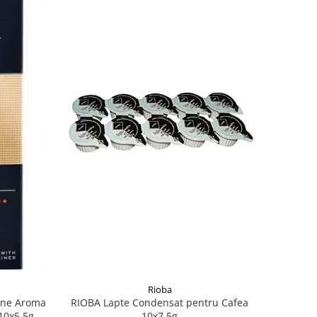
Rioba
ine Aroma
RIOBA Lapte Condensat pentru Cafea
10x5.5g
10x7.5g