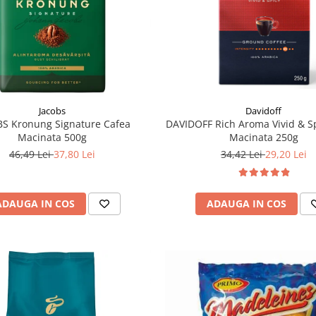
Jacobs
Davidoff
S Kronung Signature Cafea
DAVIDOFF Rich Aroma Vivid & S
Macinata 500g
Macinata 250g
46,49 Lei
37,80 Lei
34,42 Lei
29,20 Lei
ADAUGA IN COS
ADAUGA IN COS