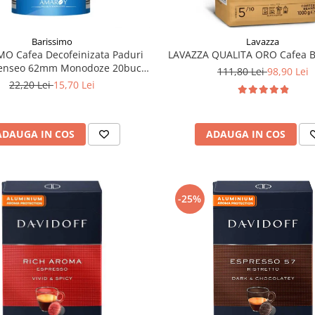
Barissimo
Lavazza
MO Cafea Decofeinizata Paduri
LAVAZZA QUALITA ORO Cafea B
Senseo 62mm Monodoze 20buc -
111,80 Lei
98,90 Lei
140g
22,20 Lei
15,70 Lei
ADAUGA IN COS
ADAUGA IN COS
-25%