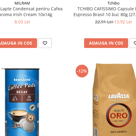
MILRAM
Tchibo
Lapte Condensat pentru Cafea
TCHIBO CAFISSIMO Capsule 
Aroma Irish Cream 10x14g
Espresso Brasil 10 buc 80g (27
8,03 Lei
22,91 Lei
13,92 Lei
ADAUGA IN COS
ADAUGA IN COS
-12%