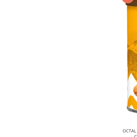
OCTAL 
C