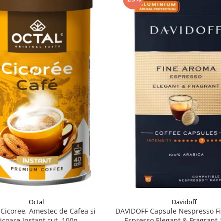
Davidoff
Octal
DAVIDOFF Capsule Nespresso F
Cicoree, Amestec de Cafea si
Espresso Elegant & Fragrant 
icoare Instant cut. 100g