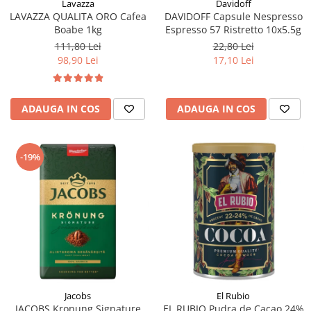
Lavazza
Davidoff
LAVAZZA QUALITA ORO Cafea
DAVIDOFF Capsule Nespresso
Boabe 1kg
Espresso 57 Ristretto 10x5.5g
111,80 Lei
22,80 Lei
98,90 Lei
17,10 Lei
ADAUGA IN COS
ADAUGA IN COS
-19%
Jacobs
El Rubio
JACOBS Kronung Signature
EL RUBIO Pudra de Cacao 24%