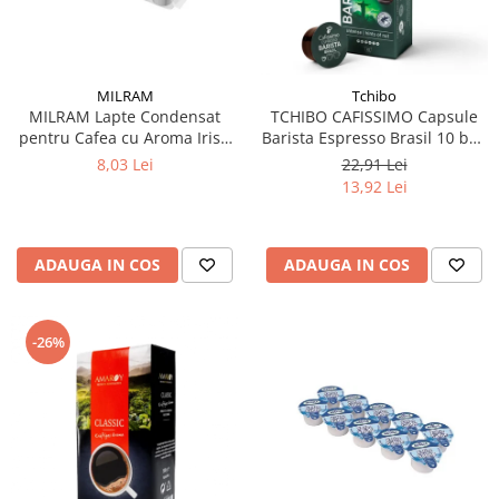
MILRAM
Tchibo
MILRAM Lapte Condensat
TCHIBO CAFISSIMO Capsule
pentru Cafea cu Aroma Irish
Barista Espresso Brasil 10 buc
Cream 10x14g
80g (27.10.2026)
8,03 Lei
22,91 Lei
13,92 Lei
ADAUGA IN COS
ADAUGA IN COS
-26%