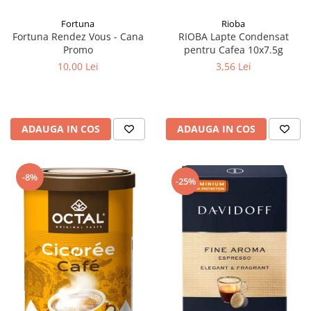
Fortuna
Rioba
Fortuna Rendez Vous - Cana
RIOBA Lapte Condensat
Promo
pentru Cafea 10x7.5g
10,00 Lei
3,56 Lei
ADAUGA IN COS
ADAUGA IN COS
-8%
-25%