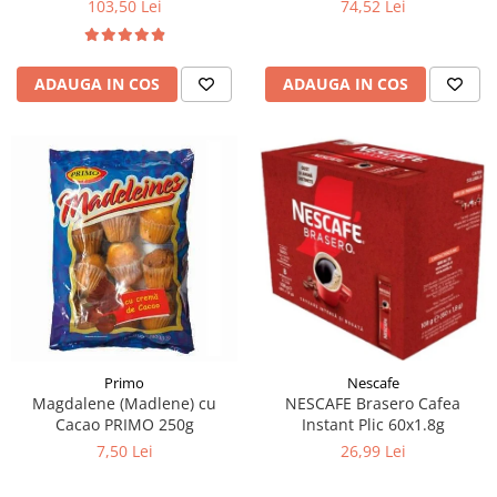
103,50 Lei
74,52 Lei
ADAUGA IN COS
ADAUGA IN COS
Primo
Nescafe
Magdalene (Madlene) cu
NESCAFE Brasero Cafea
Cacao PRIMO 250g
Instant Plic 60x1.8g
7,50 Lei
26,99 Lei