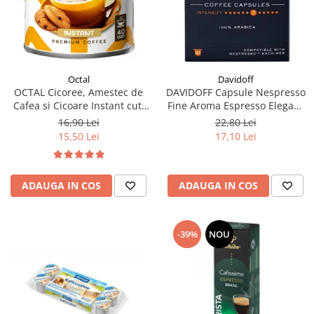
Davidoff
Octal
DAVIDOFF Capsule Nespresso
OCTAL Cicoree, Amestec de
Fine Aroma Espresso Elegant
Cafea si Cicoare Instant cut.
& Fragrant 10x5.5g
100g
22,80 Lei
16,90 Lei
17,10 Lei
15,50 Lei
ADAUGA IN COS
ADAUGA IN COS
-39%
NOU