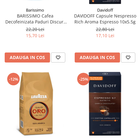
Barissimo
Davidoff
BARISSIMO Cafea
DAVIDOFF Capsule Nespresso
Decofeinizata Paduri Discuri
Rich Aroma Espresso 10x5.5g
Senseo 62mm Monodoze
22,20 Lei
22,80 Lei
20buc - 140g
15,70 Lei
17,10 Lei
ADAUGA IN COS
ADAUGA IN COS
-12%
-25%