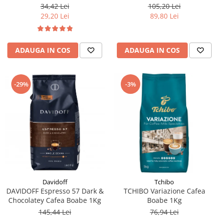
105,20 Lei
34,42 Lei
89,80 Lei
29,20 Lei
ADAUGA IN COS
ADAUGA IN COS
-29%
-3%
Davidoff
Tchibo
DAVIDOFF Espresso 57 Dark &
TCHIBO Variazione Cafea
Chocolatey Cafea Boabe 1Kg
Boabe 1Kg
145,44 Lei
76,94 Lei