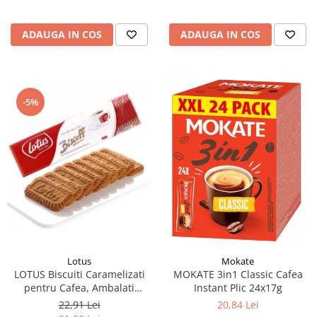
ADAUGA IN COS
ADAUGA IN COS
-5%
Lotus
Mokate
LOTUS Biscuiti Caramelizati
MOKATE 3in1 Classic Cafea
pentru Cafea, Ambalati
Instant Plic 24x17g
Individual 50buc 312.5g
22,91 Lei
20,84 Lei