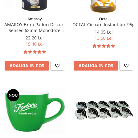
Amaroy
Octal
AMAROY Extra Paduri Discuri
OCTAL Cicoare Instant bo. 95g
Senseo 62mm Monodoze
14,05 Lei
20buc 140g
22,20 Lei
13,50 Lei
15,40 Lei
ADAUGA IN COS
ADAUGA IN COS
NOU