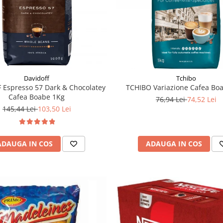
Davidoff
Tchibo
 Espresso 57 Dark & Chocolatey
TCHIBO Variazione Cafea Bo
Cafea Boabe 1Kg
76,94 Lei
74,52 Lei
145,44 Lei
103,50 Lei
ADAUGA IN COS
ADAUGA IN COS