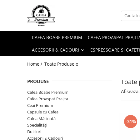
Ceai Premium
Capsule cu Cafea
Specialități
Dulciuri
Accesorii & Cadouri
Ceai in Plic
Capsule cu Cafea
Cafea Instant
Rontanele Sarate
Cadouri
CAFEA BOABE PREMIUM
CAFEA PROASPAT PRAJIT
Ceai Vărsat
Mix-uri
Biscuiti & Fursecuri
Condimente
ACCESORII & CADOURI
ESPRESSOARE SI CAFET
Ceai Instant
Ciocolată Caldă / Cappuccino
Ciocolata & Praline
Lapte pentru Cafea
Cacao
Dropsuri/Jeleuri
Pahare / Capace / Palete
Home /
Toate Produsele
Gem si Dulceata din Fructe
Siropuri și Topping
Toate 
PRODUSE
Guma de Mestecat
Ulei și Oțet
Afiseaza:
Napolitane
Ustensile Diverse
Cafea Boabe Premium
Cafea Proaspat Prajita
Nuci, Alune si Fructe Deshidratate
Zahăr, Miere & Îndulcitori
Ceai Premium
Prajituri Ambalate
Capsule cu Cafea
Cafea Măcinată
-31%
Specialități
Dulciuri
Accesorii & Cadouri