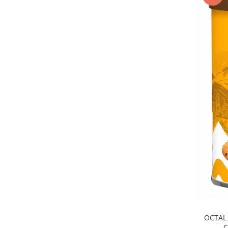
OCTAL 
C