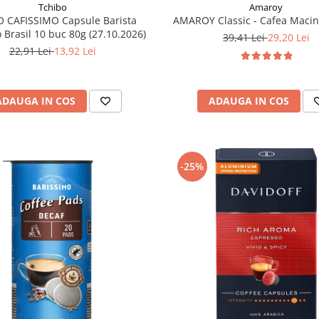
Tchibo
Amaroy
 CAFISSIMO Capsule Barista
AMAROY Classic - Cafea Macin
 Brasil 10 buc 80g (27.10.2026)
39,41 Lei
29,20 Lei
22,91 Lei
13,92 Lei
ADAUGA IN COS
ADAUGA IN COS
-25%