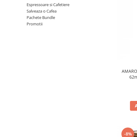
Espressoare si Cafetiere
Salveaza o Cafea
Pachete Bundle
Promotii
AMAROY
62
-8%