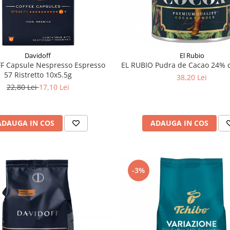
Davidoff
El Rubio
F Capsule Nespresso Espresso
EL RUBIO Pudra de Cacao 24% c
57 Ristretto 10x5.5g
38,20 Lei
22,80 Lei
17,10 Lei
ADAUGA IN COS
ADAUGA IN COS
-3%