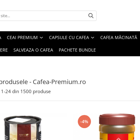
A
CEAI PREMIUM
CAPSULE CU CAFEA
CAFEA MĂCINATĂ
IERE
SALVEAZA O CAFEA
PACHETE BUNDLE
produsele - Cafea-Premium.ro
1-
24
din
1500
produse
-4%