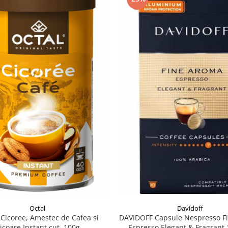
Davidoff
Octal
DAVIDOFF Capsule Nespresso F
Cicoree, Amestec de Cafea si
Espresso Elegant & Fragrant 
icoare Instant cut. 100g