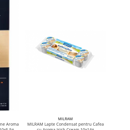
MILRAM
ine Aroma
MILRAM Lapte Condensat pentru Cafea
10x5.5g
cu Aroma Irish Cream 10x14g