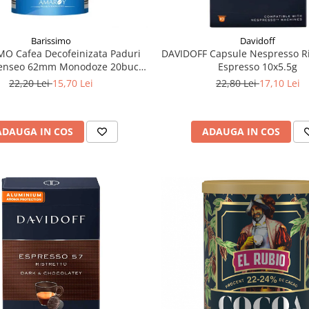
Barissimo
Davidoff
MO Cafea Decofeinizata Paduri
DAVIDOFF Capsule Nespresso R
Senseo 62mm Monodoze 20buc -
Espresso 10x5.5g
140g
22,20 Lei
15,70 Lei
22,80 Lei
17,10 Lei
ADAUGA IN COS
ADAUGA IN COS