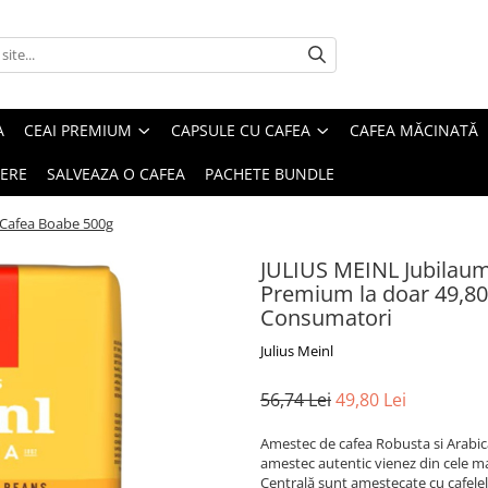
A
CEAI PREMIUM
CAPSULE CU CAFEA
CAFEA MĂCINATĂ
IERE
SALVEAZA O CAFEA
PACHETE BUNDLE
 Cafea Boabe 500g
JULIUS MEINL Jubilaum
Premium la doar 49,80 l
Consumatori
Julius Meinl
56,74 Lei
49,80 Lei
Amestec de cafea Robusta si Arabic
amestec autentic vienez din cele ma
Centrală sunt amestecate cu cafele