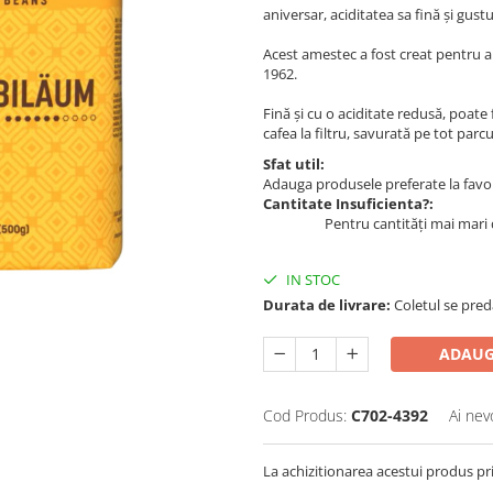
aniversar, aciditatea sa fină și gust
Acest amestec a fost creat pentru a 
1962.
Fină și cu o aciditate redusă, poate
cafea la filtru, savurată pe tot parcur
Sfat util:
Adauga produsele preferate la favori
Cantitate Insuficienta?:
Pentru cantități mai mari 
IN STOC
Durata de livrare:
Coletul se pred
ADAUG
Cod Produs:
C702-4392
Ai nev
La achizitionarea acestui produs pr