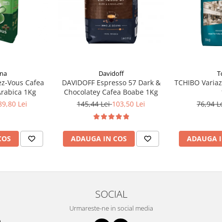
una
Davidoff
T
z-Vous Cafea
DAVIDOFF Espresso 57 Dark &
TCHIBO Variaz
rabica 1Kg
Chocolatey Cafea Boabe 1Kg
89,80 Lei
145,44 Lei
103,50 Lei
76,94 L
COS
ADAUGA IN COS
ADAUGA I
SOCIAL
Urmareste-ne in social media