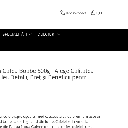
0723575569
0,00
SPECIALITĂȚI
DULCIURI
 Cafea Boabe 500g - Alege Calitatea
ei. Detalii, Preț și Beneficii pentru
a, cu o prajire ușoară, medie, această cafea premium este un
i bune cafele highland din lume. Cafelele din America
le din Papua Noua Guinee pentru a conferi cafelei cu gust