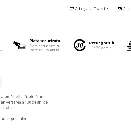
Adauga la Favorite
Cere 
Plata securizata
Retur gratuit
Plata securizata cu
le
în 30 de zile
card sau ramburs
de
 o aromă delicată, oferă un
i aniversarea a 100 de ani de
de cafea.
orale, gust plin.