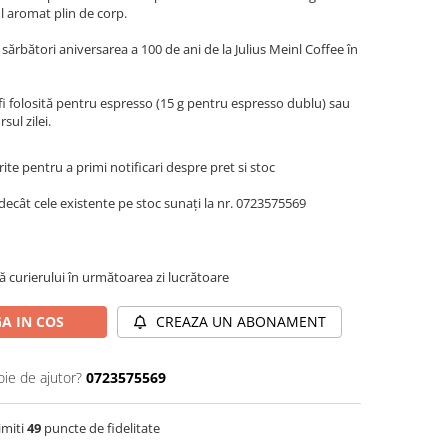
ul aromat plin de corp.
sărbători aniversarea a 100 de ani de la Julius Meinl Coffee în
 fi folosită pentru espresso (15 g pentru espresso dublu) sau
sul zilei.
te pentru a primi notificari despre pret si stoc
decât cele existente pe stoc sunați la nr. 0723575569
ă curierului în următoarea zi lucrătoare
A IN COS
CREAZA UN ABONAMENT
oie de ajutor?
0723575569
imiti
49
puncte de fidelitate