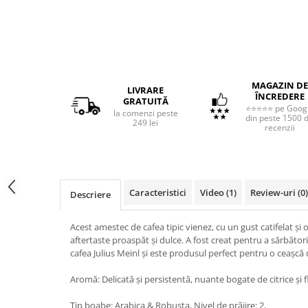
MAGAZIN DE
LIVRARE
ÎNCREDERE
GRATUITĂ
⭐⭐⭐⭐⭐ pe Goog
la comenzi peste
din peste 1500 
249 lei
recenzii
Caracteristici
Video
(1)
Review-uri
(0)
Descriere
Acest amestec de cafea tipic vienez, cu un gust catifelat și
aftertaste proaspăt și dulce. A fost creat pentru a sărbător
cafea Julius Meinl și este produsul perfect pentru o ceașcă 
Aromă: Delicată și persistentă, nuante bogate de citrice și fl
Tip boabe: Arabica & Robusta, Nivel de prăjire: 2,