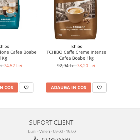
-32%
chibo
Tchibo
ione Cafea Boabe
TCHIBO Caffe Creme Intense
DAVIDOF
1Kg
Cafea Boabe 1kg
Smooth 
ei
74,52 Lei
92,94 Lei
78,20 Lei
145,
N COS
ADAUGA IN COS
ADAUG
SUPORT CLIENTI
Luni - Vineri - 09:00 - 19:00
0723575569