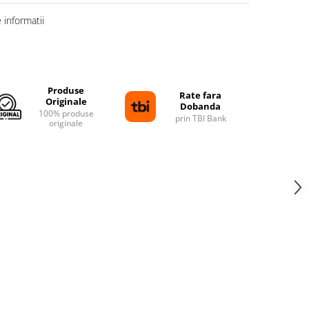
informatii
Distribuie
pe
Facebook
Produse
Rate fara
Originale
Dobanda
100% produse
prin TBI Bank
originale