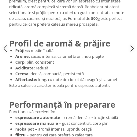
premium, creat pentru cei care vor un espresso cu intensitate
ridicată, aromă complexă și cremă densă. Boabele sunt atent
selecționate și prăjite pentru a oferi un gust concentrat, cu note
de cacao, caramel și nuci prăjite. Formatul de
500g
este perfect
pentru cei care preferă cafeaua mereu proaspătă.
Profil de aromă & prăjire
Prăjire:
medie‑înaltă
Arome:
cacao intensă, caramel brun, nuci prăjite
Corp:
plin, consistent
Aciditate:
redusă
Crema:
densă, compactă, persistentă
Aftertaste:
lung, cu note de ciocolată neagră și caramel
Este o cafea cu caracter, ideală pentru espresso autentic.
Performanță în preparare
Funcționează excelent în:
espressoare automate
– cremă densă, extracție stabilă
espressoare manuale
– gust concentrat, corp plin
moka pot
– aromă intensă, ușor dulceagă
filtru
– pentru cei care preferă o cafea tare