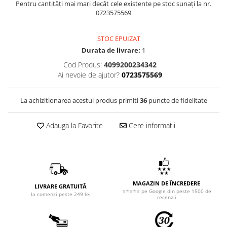
Pentru cantități mai mari decât cele existente pe stoc sunați la nr.
0723575569
STOC EPUIZAT
Durata de livrare:
1
Cod Produs:
4099200234342
Ai nevoie de ajutor?
0723575569
La achizitionarea acestui produs primiti
36
puncte de fidelitate
Adauga la Favorite
Cere informatii
MAGAZIN DE ÎNCREDERE
LIVRARE GRATUITĂ
⭐⭐⭐⭐⭐ pe Google din peste 1500 de
la comenzi peste 249 lei
recenzii