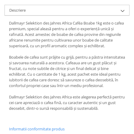
Descriere
Dallmayr Selektion des Jahres Africa Caféa Boabe 1kg este o cafea
premium, special aleasă pentru a oferi o experiență unică și
rafinată. Acest amestec de boabe de cafea provine din regiunile
africane renumite pentru cultivarea unor boabe de calitate
superioară, cu un profil aromatic complex și echilibrat.
Boabele de cafea sunt prăjite cu grijă, pentru a păstra intensitatea
și savoarea naturală a acestora. Cafeaua are un gust plăcut și
fructat, cu note subtile de citrice și un final delicat și bine
echilibrat. Cu o cantitate de 1 kg, acest pachet este ideal pentru
iubitorii de cafea care doresc să savureze o cafea deosebită, în
confortul propriei case sau într-un mediu profesional.
Dallmayr Selektion des Jahres Africa este alegerea perfectă pentru
cei care apreciază o cafea fină, cu caracter autentic și un gust
deosebit, dintr-o sursă responsabilă și sustenabilă.
Informatii conformitate produs