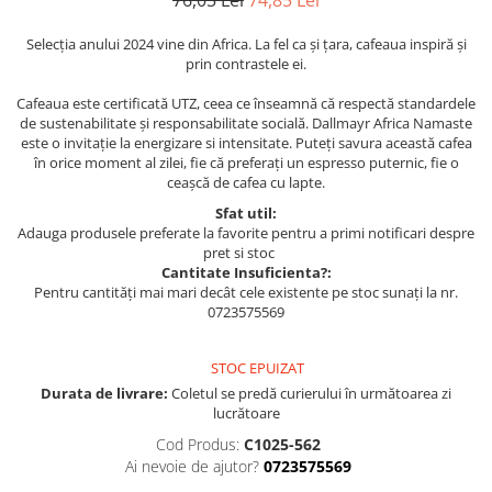
76,05 Lei
74,85 Lei
Selecția anului 2024 vine din Africa. La fel ca și țara, cafeaua inspiră și
prin contrastele ei.
Cafeaua este certificată UTZ, ceea ce înseamnă că respectă standardele
de sustenabilitate și responsabilitate socială. Dallmayr Africa Namaste
este o invitație la energizare si intensitate. Puteți savura această cafea
în orice moment al zilei, fie că preferați un espresso puternic, fie o
ceașcă de cafea cu lapte.
Sfat util:
Adauga produsele preferate la favorite pentru a primi notificari despre
pret si stoc
Cantitate Insuficienta?:
Pentru cantități mai mari decât cele existente pe stoc sunați la nr.
0723575569
STOC EPUIZAT
Durata de livrare:
Coletul se predă curierului în următoarea zi
lucrătoare
Cod Produs:
C1025-562
Ai nevoie de ajutor?
0723575569