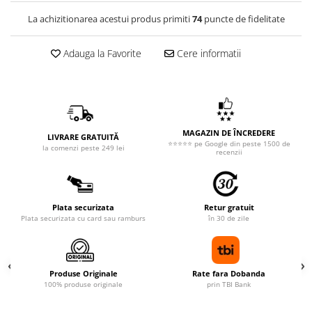
La achizitionarea acestui produs primiti
74
puncte de fidelitate
Adauga la Favorite
Cere informatii
MAGAZIN DE ÎNCREDERE
LIVRARE GRATUITĂ
⭐⭐⭐⭐⭐ pe Google din peste 1500 de
la comenzi peste 249 lei
recenzii
Plata securizata
Retur gratuit
Plata securizata cu card sau ramburs
în 30 de zile
Produse Originale
Rate fara Dobanda
100% produse originale
prin TBI Bank