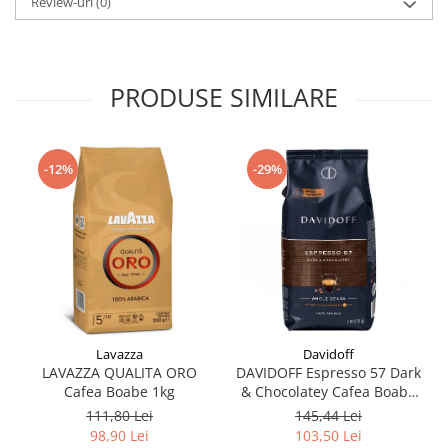
Review-uri
(0)
PRODUSE SIMILARE
-12%
-29%
Lavazza
Davidoff
LAVAZZA QUALITA ORO
DAVIDOFF Espresso 57 Dark
Cafea Boabe 1kg
& Chocolatey Cafea Boabe
1Kg
111,80 Lei
145,44 Lei
98,90 Lei
103,50 Lei