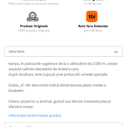
Plata securizata cu card sau ramburs
în 30 de zile
Produse Originale
Rate fara Dobanda
100% produse originale
prin TBI Bank
Descriere
Kenya, în platourile sugestive de la o altitudine de 2.000 m, crește
această calitate deosebită de Arabica care,
după recoltare, este supusă unei prelucrări umede speciale.
Dublu „A” din denumire indică dimensiunea peste medie a
boabelor.
Intens, puternic si aromat, gustul sau decisiv insoteste placut
sfarsitul mesei.
Informatii conformitate produs