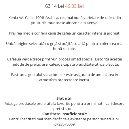
63,14 Lei
46,03 Lei
Kenia AA, Cafea 100% Arabica, cea mai bună varietate de cafea, din
ținuturile muntoase africane din Kenya.
Prăjirea medie conferă cănii de cafea un caracter intens și aromat.
Unică origine selectată cu grijă și prăjită cu artă pentru a oferi cea mai
bună calitate.
Cafeaua verde trece printr-un proces umed special. Datorita acestei
metode de prelucrare, cafeaua capata o aciditate citrica placuta.
Pastrarea gustului si a aromelor este asigurata de ambalarea in
atmosfera protectoare inerta.
Sfat util:
Adauga produsele preferate la favorite pentru a primi notificari despre
pret si stoc
Cantitate Insuficienta?:
Pentru cantități mai mari decât cele existente pe stoc sunați la nr.
0723575569