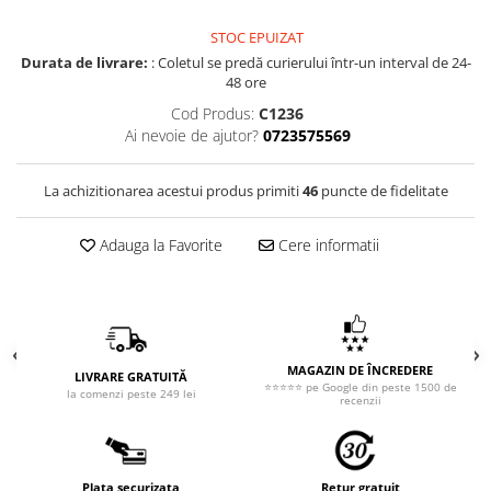
STOC EPUIZAT
Durata de livrare:
: Coletul se predă curierului într-un interval de 24-
48 ore
Cod Produs:
C1236
Ai nevoie de ajutor?
0723575569
La achizitionarea acestui produs primiti
46
puncte de fidelitate
Adauga la Favorite
Cere informatii
MAGAZIN DE ÎNCREDERE
LIVRARE GRATUITĂ
⭐⭐⭐⭐⭐ pe Google din peste 1500 de
la comenzi peste 249 lei
recenzii
Plata securizata
Retur gratuit