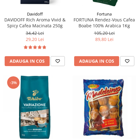
Fortuna
Davidoff
FORTUNA Rendez-Vous Cafea
DAVIDOFF Rich Aroma Vivid &
Boabe 100% Arabica 1Kg
Spicy Cafea Macinata 250g
105,20 Lei
34,42 Lei
89,80 Lei
29,20 Lei
ADAUGA IN COS
ADAUGA IN COS
-3%