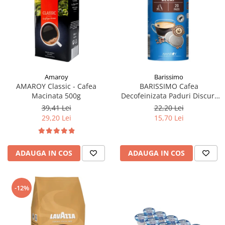
Amaroy
Barissimo
AMAROY Classic - Cafea
BARISSIMO Cafea
Macinata 500g
Decofeinizata Paduri Discuri
Senseo 62mm Monodoze
39,41 Lei
22,20 Lei
20buc - 140g
29,20 Lei
15,70 Lei
ADAUGA IN COS
ADAUGA IN COS
-12%