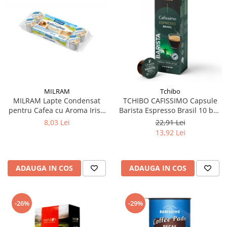
MILRAM
Tchibo
MILRAM Lapte Condensat
TCHIBO CAFISSIMO Capsule
pentru Cafea cu Aroma Irish
Barista Espresso Brasil 10 buc
Cream 10x14g
80g (27.10.2026)
8,03 Lei
22,91 Lei
13,92 Lei
ADAUGA IN COS
ADAUGA IN COS
-26%
-29%