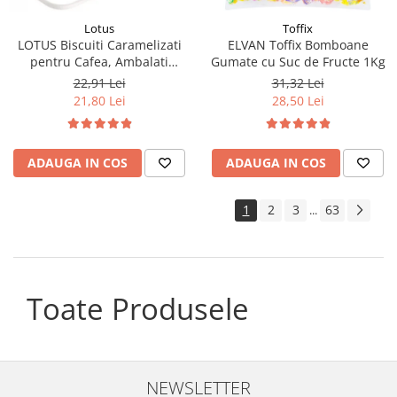
Lotus
Toffix
LOTUS Biscuiti Caramelizati
ELVAN Toffix Bomboane
pentru Cafea, Ambalati
Gumate cu Suc de Fructe 1Kg
Individual 50buc 312.5g
22,91 Lei
31,32 Lei
21,80 Lei
28,50 Lei
ADAUGA IN COS
ADAUGA IN COS
1
2
3
63
...
Toate Produsele
NEWSLETTER