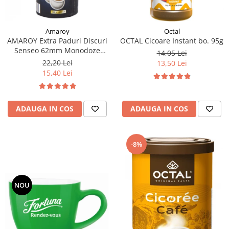
Amaroy
Octal
AMAROY Extra Paduri Discuri
OCTAL Cicoare Instant bo. 95g
Senseo 62mm Monodoze
14,05 Lei
20buc 140g
22,20 Lei
13,50 Lei
15,40 Lei
ADAUGA IN COS
ADAUGA IN COS
-8%
NOU