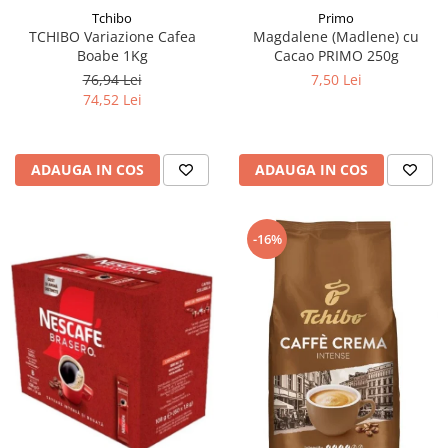
Tchibo
Primo
TCHIBO Variazione Cafea
Magdalene (Madlene) cu
Boabe 1Kg
Cacao PRIMO 250g
76,94 Lei
7,50 Lei
74,52 Lei
ADAUGA IN COS
ADAUGA IN COS
-16%