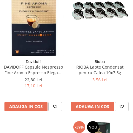
Rioba
Davidoff
RIOBA Lapte Condensat
DAVIDOFF Capsule Nespresso
pentru Cafea 10x7.5g
Fine Aroma Espresso Elegant
& Fragrant 10x5.5g
3,56 Lei
22,80 Lei
17,10 Lei
ADAUGA IN COS
ADAUGA IN COS
-39%
NOU