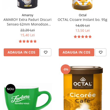
Amaroy
Octal
AMAROY Extra Paduri Discuri
OCTAL Cicoare Instant bo. 95g
Senseo 62mm Monodoze
14,05 Lei
20buc 140g
22,20 Lei
13,50 Lei
15,40 Lei
ADAUGA IN COS
ADAUGA IN COS
-8%
NOU