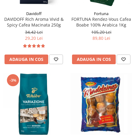
Fortuna
Davidoff
FORTUNA Rendez-Vous Cafea
DAVIDOFF Rich Aroma Vivid &
Boabe 100% Arabica 1Kg
Spicy Cafea Macinata 250g
105,20 Lei
34,42 Lei
89,80 Lei
29,20 Lei
ADAUGA IN COS
ADAUGA IN COS
-3%