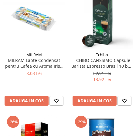
MILRAM
Tchibo
MILRAM Lapte Condensat
TCHIBO CAFISSIMO Capsule
pentru Cafea cu Aroma Irish
Barista Espresso Brasil 10 buc
Cream 10x14g
80g (27.10.2026)
8,03 Lei
22,91 Lei
13,92 Lei
ADAUGA IN COS
ADAUGA IN COS
-26%
-29%