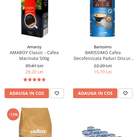
Amaroy
Barissimo
AMAROY Classic - Cafea
BARISSIMO Cafea
Macinata 500g
Decofeinizata Paduri Discuri
Senseo 62mm Monodoze
39,41 Lei
22,20 Lei
20buc - 140g
29,20 Lei
15,70 Lei
ADAUGA IN COS
ADAUGA IN COS
-12%