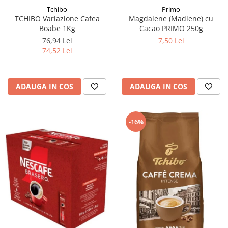
Tchibo
Primo
TCHIBO Variazione Cafea
Magdalene (Madlene) cu
Boabe 1Kg
Cacao PRIMO 250g
76,94 Lei
7,50 Lei
74,52 Lei
ADAUGA IN COS
ADAUGA IN COS
-16%