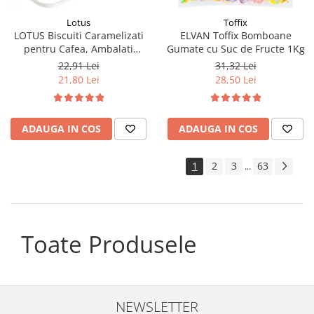
Lotus
Toffix
LOTUS Biscuiti Caramelizati
ELVAN Toffix Bomboane
pentru Cafea, Ambalati
Gumate cu Suc de Fructe 1Kg
Individual 50buc 312.5g
22,91 Lei
31,32 Lei
21,80 Lei
28,50 Lei
ADAUGA IN COS
ADAUGA IN COS
1
2
3
63
...
Toate Produsele
NEWSLETTER