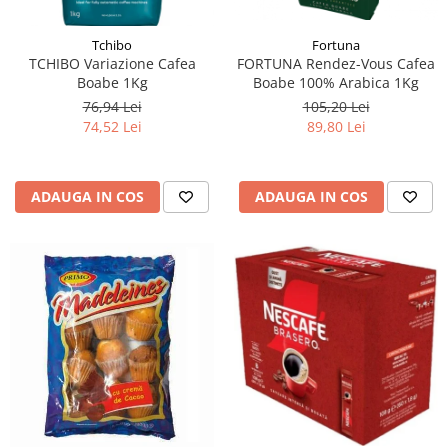
Fortuna
Tchibo
FORTUNA Rendez-Vous Cafea
TCHIBO Variazione Cafea
Boabe 100% Arabica 1Kg
Boabe 1Kg
105,20 Lei
76,94 Lei
89,80 Lei
74,52 Lei
ADAUGA IN COS
ADAUGA IN COS