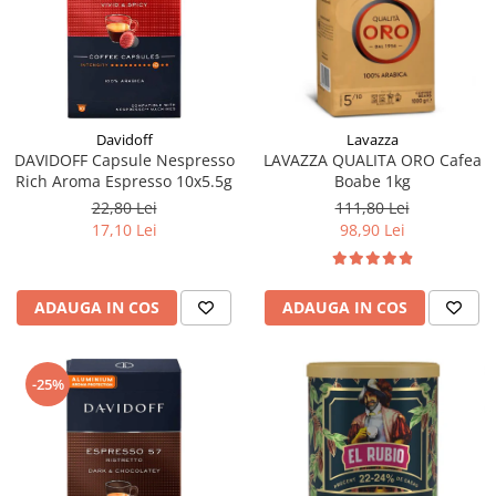
Davidoff
Lavazza
DAVIDOFF Capsule Nespresso
LAVAZZA QUALITA ORO Cafea
Rich Aroma Espresso 10x5.5g
Boabe 1kg
22,80 Lei
111,80 Lei
17,10 Lei
98,90 Lei
ADAUGA IN COS
ADAUGA IN COS
-25%