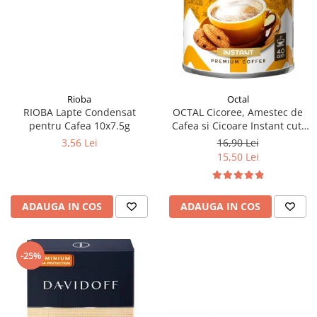
Rioba
Octal
RIOBA Lapte Condensat
OCTAL Cicoree, Amestec de
pentru Cafea 10x7.5g
Cafea si Cicoare Instant cut.
100g
3,56 Lei
16,90 Lei
15,50 Lei
ADAUGA IN COS
ADAUGA IN COS
-25%