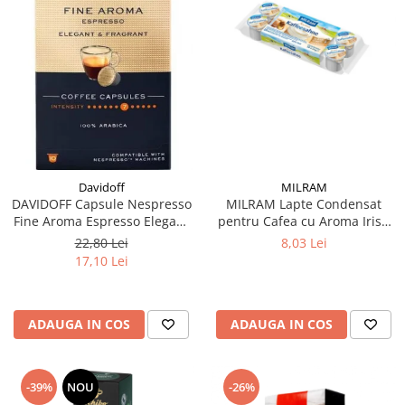
Davidoff
MILRAM
DAVIDOFF Capsule Nespresso
MILRAM Lapte Condensat
Fine Aroma Espresso Elegant
pentru Cafea cu Aroma Irish
& Fragrant 10x5.5g
Cream 10x14g
22,80 Lei
8,03 Lei
17,10 Lei
ADAUGA IN COS
ADAUGA IN COS
-39%
NOU
-26%