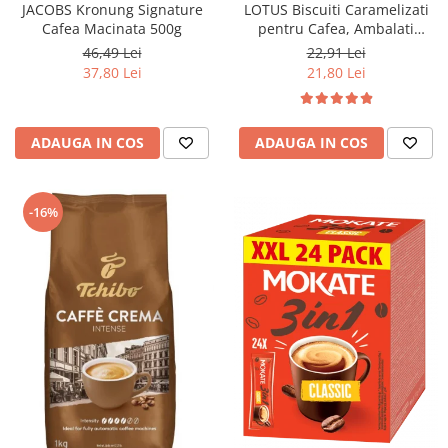
JACOBS Kronung Signature
LOTUS Biscuiti Caramelizati
Cafea Macinata 500g
pentru Cafea, Ambalati
Individual 50buc 312.5g
46,49 Lei
22,91 Lei
37,80 Lei
21,80 Lei
ADAUGA IN COS
ADAUGA IN COS
-16%