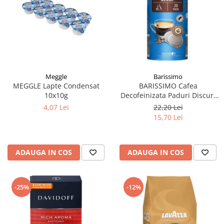
Meggle
Barissimo
MEGGLE Lapte Condensat
BARISSIMO Cafea
10x10g
Decofeinizata Paduri Discuri
Senseo 62mm Monodoze
4,07 Lei
22,20 Lei
20buc - 140g
15,70 Lei
ADAUGA IN COS
ADAUGA IN COS
-25%
-12%