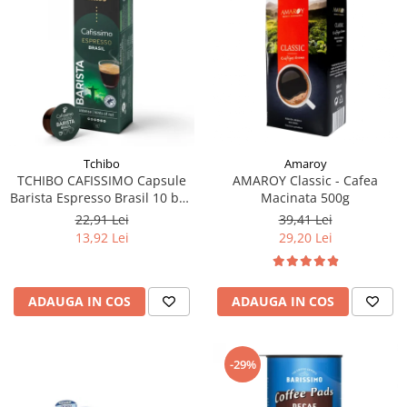
Tchibo
Amaroy
TCHIBO CAFISSIMO Capsule
AMAROY Classic - Cafea
Barista Espresso Brasil 10 buc
Macinata 500g
80g (27.10.2026)
22,91 Lei
39,41 Lei
13,92 Lei
29,20 Lei
ADAUGA IN COS
ADAUGA IN COS
-29%