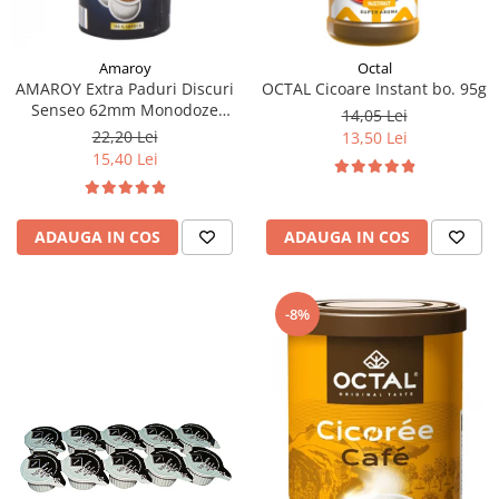
Amaroy
Octal
AMAROY Extra Paduri Discuri
OCTAL Cicoare Instant bo. 95g
Senseo 62mm Monodoze
14,05 Lei
20buc 140g
22,20 Lei
13,50 Lei
15,40 Lei
ADAUGA IN COS
ADAUGA IN COS
-8%