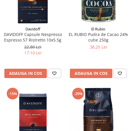
Davidoff
El Rubio
DAVIDOFF Capsule Nespresso
EL RUBIO Pudra de Cacao 24%
Espresso 57 Ristretto 10x5.5g
cutie 250g
22,80 Lei
38,20 Lei
17,10 Lei
ADAUGA IN COS
ADAUGA IN COS
-15%
-29%