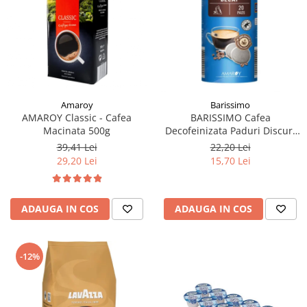
Amaroy
Barissimo
AMAROY Classic - Cafea
BARISSIMO Cafea
Macinata 500g
Decofeinizata Paduri Discuri
Senseo 62mm Monodoze
39,41 Lei
22,20 Lei
20buc - 140g
29,20 Lei
15,70 Lei
ADAUGA IN COS
ADAUGA IN COS
-12%