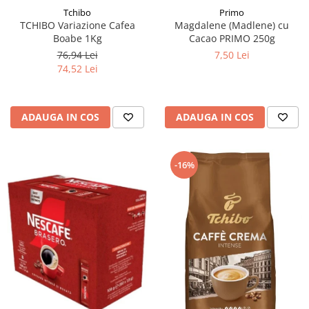
Tchibo
Primo
TCHIBO Variazione Cafea
Magdalene (Madlene) cu
Boabe 1Kg
Cacao PRIMO 250g
76,94 Lei
7,50 Lei
74,52 Lei
ADAUGA IN COS
ADAUGA IN COS
-16%