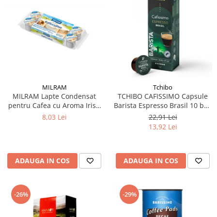
MILRAM
Tchibo
MILRAM Lapte Condensat
TCHIBO CAFISSIMO Capsule
pentru Cafea cu Aroma Irish
Barista Espresso Brasil 10 buc
Cream 10x14g
80g (27.10.2026)
8,03 Lei
22,91 Lei
13,92 Lei
ADAUGA IN COS
ADAUGA IN COS
-26%
-29%