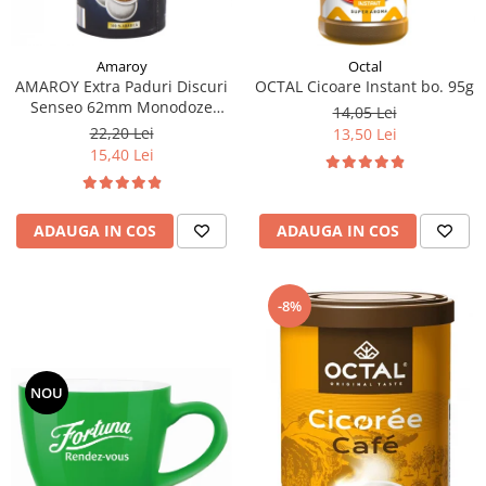
Amaroy
Octal
AMAROY Extra Paduri Discuri
OCTAL Cicoare Instant bo. 95g
Senseo 62mm Monodoze
14,05 Lei
20buc 140g
22,20 Lei
13,50 Lei
15,40 Lei
ADAUGA IN COS
ADAUGA IN COS
-8%
NOU