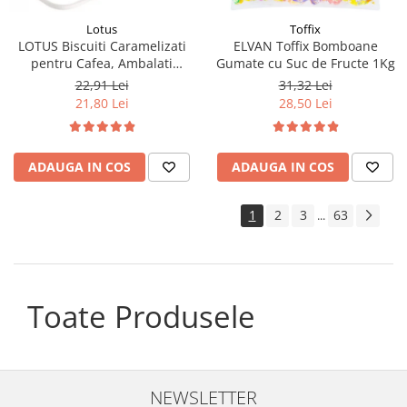
Lotus
Toffix
LOTUS Biscuiti Caramelizati
ELVAN Toffix Bomboane
pentru Cafea, Ambalati
Gumate cu Suc de Fructe 1Kg
Individual 50buc 312.5g
22,91 Lei
31,32 Lei
21,80 Lei
28,50 Lei
ADAUGA IN COS
ADAUGA IN COS
1
2
3
63
...
Toate Produsele
NEWSLETTER