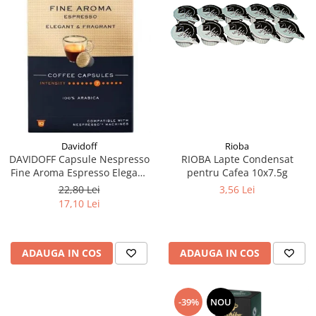
Rioba
Davidoff
RIOBA Lapte Condensat
DAVIDOFF Capsule Nespresso
pentru Cafea 10x7.5g
Fine Aroma Espresso Elegant
& Fragrant 10x5.5g
3,56 Lei
22,80 Lei
17,10 Lei
ADAUGA IN COS
ADAUGA IN COS
-39%
NOU