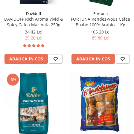
Fortuna
Davidoff
FORTUNA Rendez-Vous Cafea
DAVIDOFF Rich Aroma Vivid &
Boabe 100% Arabica 1Kg
Spicy Cafea Macinata 250g
105,20 Lei
34,42 Lei
89,80 Lei
29,20 Lei
ADAUGA IN COS
ADAUGA IN COS
-3%