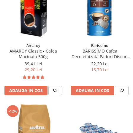
Amaroy
Barissimo
AMAROY Classic - Cafea
BARISSIMO Cafea
Macinata 500g
Decofeinizata Paduri Discuri
Senseo 62mm Monodoze
39,41 Lei
22,20 Lei
20buc - 140g
29,20 Lei
15,70 Lei
ADAUGA IN COS
ADAUGA IN COS
-12%