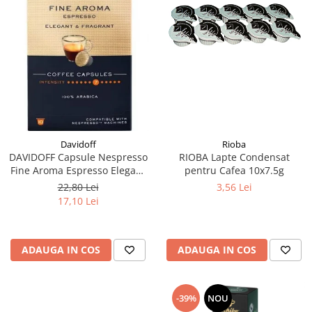
Rioba
Davidoff
RIOBA Lapte Condensat
DAVIDOFF Capsule Nespresso
pentru Cafea 10x7.5g
Fine Aroma Espresso Elegant
& Fragrant 10x5.5g
3,56 Lei
22,80 Lei
17,10 Lei
ADAUGA IN COS
ADAUGA IN COS
-39%
NOU