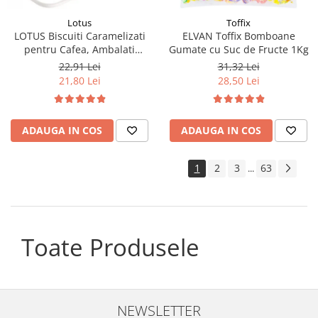
Lotus
Toffix
LOTUS Biscuiti Caramelizati
ELVAN Toffix Bomboane
pentru Cafea, Ambalati
Gumate cu Suc de Fructe 1Kg
Individual 50buc 312.5g
22,91 Lei
31,32 Lei
21,80 Lei
28,50 Lei
ADAUGA IN COS
ADAUGA IN COS
1
2
3
63
...
Toate Produsele
NEWSLETTER