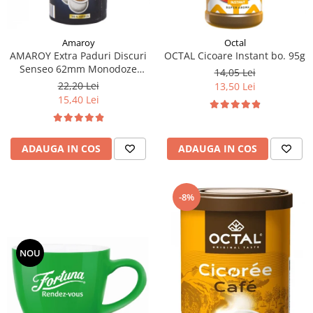
Amaroy
Octal
AMAROY Extra Paduri Discuri
OCTAL Cicoare Instant bo. 95g
Senseo 62mm Monodoze
14,05 Lei
20buc 140g
22,20 Lei
13,50 Lei
15,40 Lei
ADAUGA IN COS
ADAUGA IN COS
-8%
NOU