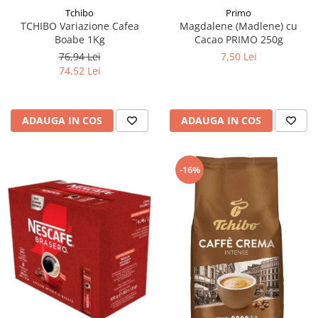
Tchibo
Primo
TCHIBO Variazione Cafea
Magdalene (Madlene) cu
Boabe 1Kg
Cacao PRIMO 250g
76,94 Lei
7,50 Lei
74,52 Lei
ADAUGA IN COS
ADAUGA IN COS
-16%