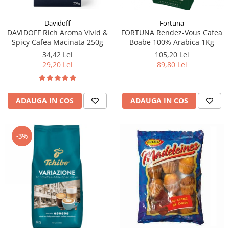
Fortuna
Davidoff
FORTUNA Rendez-Vous Cafea
DAVIDOFF Rich Aroma Vivid &
Boabe 100% Arabica 1Kg
Spicy Cafea Macinata 250g
105,20 Lei
34,42 Lei
89,80 Lei
29,20 Lei
ADAUGA IN COS
ADAUGA IN COS
-3%