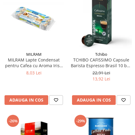
MILRAM
Tchibo
MILRAM Lapte Condensat
TCHIBO CAFISSIMO Capsule
pentru Cafea cu Aroma Irish
Barista Espresso Brasil 10 buc
Cream 10x14g
80g (27.10.2026)
8,03 Lei
22,91 Lei
13,92 Lei
ADAUGA IN COS
ADAUGA IN COS
-26%
-29%