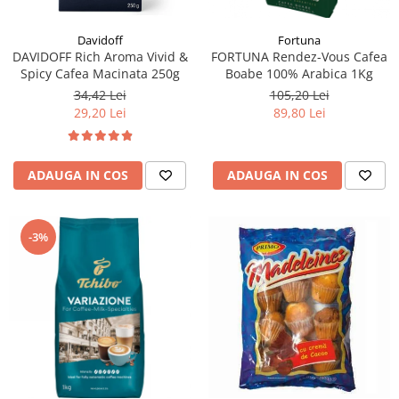
Fortuna
Davidoff
FORTUNA Rendez-Vous Cafea
DAVIDOFF Rich Aroma Vivid &
Boabe 100% Arabica 1Kg
Spicy Cafea Macinata 250g
105,20 Lei
34,42 Lei
89,80 Lei
29,20 Lei
ADAUGA IN COS
ADAUGA IN COS
-3%