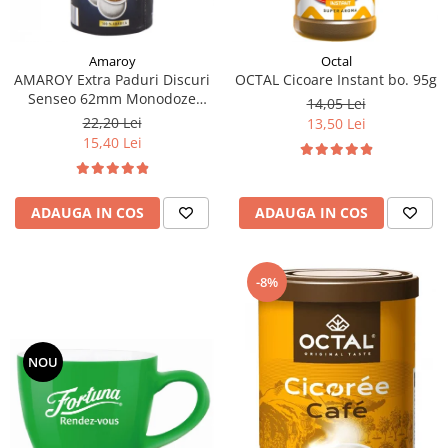
Amaroy
Octal
AMAROY Extra Paduri Discuri
OCTAL Cicoare Instant bo. 95g
Senseo 62mm Monodoze
14,05 Lei
20buc 140g
22,20 Lei
13,50 Lei
15,40 Lei
ADAUGA IN COS
ADAUGA IN COS
-8%
NOU