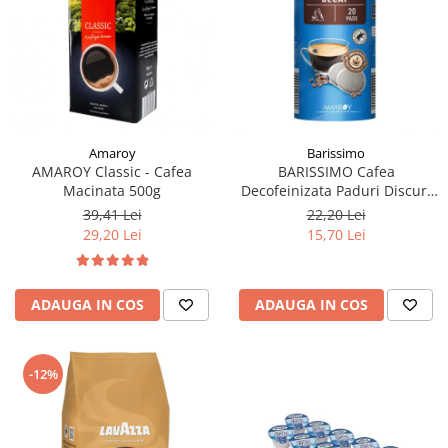
Amaroy
Barissimo
AMAROY Classic - Cafea
BARISSIMO Cafea
Macinata 500g
Decofeinizata Paduri Discuri
Senseo 62mm Monodoze
39,41 Lei
22,20 Lei
20buc - 140g
29,20 Lei
15,70 Lei
ADAUGA IN COS
ADAUGA IN COS
-12%