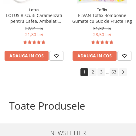
Lotus
Toffix
LOTUS Biscuiti Caramelizati
ELVAN Toffix Bomboane
pentru Cafea, Ambalati
Gumate cu Suc de Fructe 1Kg
Individual 50buc 312.5g
22,91 Lei
31,32 Lei
21,80 Lei
28,50 Lei
ADAUGA IN COS
ADAUGA IN COS
1
2
3
63
...
Toate Produsele
NEWSLETTER