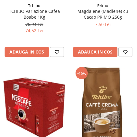
Tchibo
Primo
TCHIBO Variazione Cafea
Magdalene (Madlene) cu
Boabe 1Kg
Cacao PRIMO 250g
76,94 Lei
7,50 Lei
74,52 Lei
ADAUGA IN COS
ADAUGA IN COS
-16%