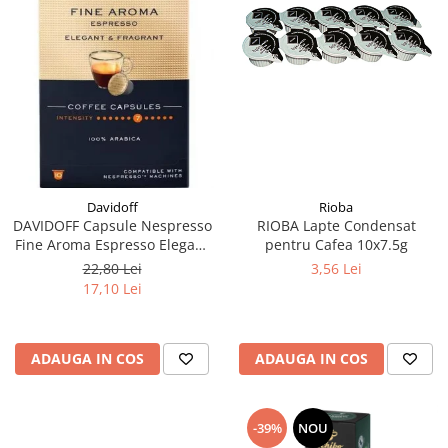
Rioba
Davidoff
RIOBA Lapte Condensat
DAVIDOFF Capsule Nespresso
pentru Cafea 10x7.5g
Fine Aroma Espresso Elegant
& Fragrant 10x5.5g
3,56 Lei
22,80 Lei
17,10 Lei
ADAUGA IN COS
ADAUGA IN COS
-39%
NOU