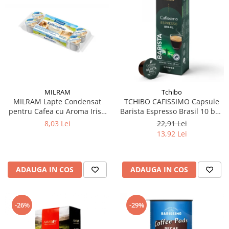
MILRAM
Tchibo
MILRAM Lapte Condensat
TCHIBO CAFISSIMO Capsule
pentru Cafea cu Aroma Irish
Barista Espresso Brasil 10 buc
Cream 10x14g
80g (27.10.2026)
8,03 Lei
22,91 Lei
13,92 Lei
ADAUGA IN COS
ADAUGA IN COS
-26%
-29%