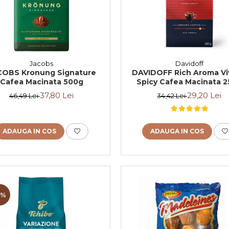
Jacobs
Davidoff
COBS Kronung Signature
DAVIDOFF Rich Aroma Vi
Cafea Macinata 500g
Spicy Cafea Macinata 
37,80 Lei
29,20 Lei
46,49 Lei
34,42 Lei
ADAUGA IN COS
ADAUGA IN COS
3%