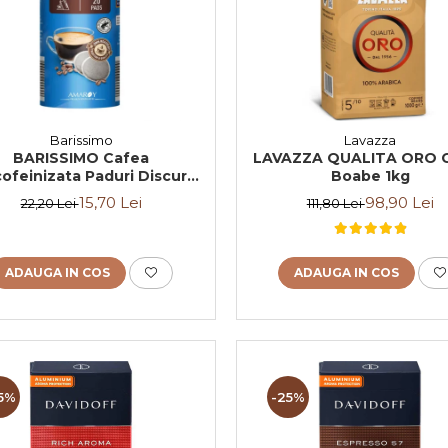
Barissimo
Lavazza
BARISSIMO Cafea
LAVAZZA QUALITA ORO 
ofeinizata Paduri Discuri
Boabe 1kg
enseo 62mm Monodoze
15,70 Lei
98,90 Lei
22,20 Lei
111,80 Lei
20buc - 140g
ADAUGA IN COS
ADAUGA IN COS
5%
-25%