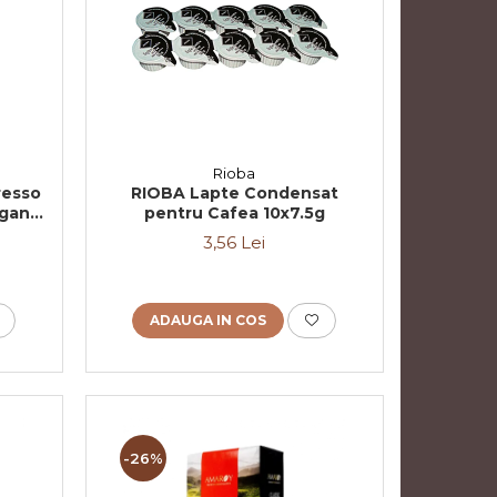
Rioba
resso
RIOBA Lapte Condensat
egant
pentru Cafea 10x7.5g
3,56 Lei
ADAUGA IN COS
-26%