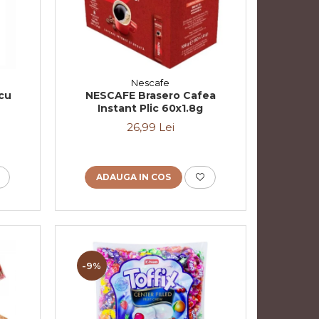
Nescafe
cu
NESCAFE Brasero Cafea
Instant Plic 60x1.8g
26,99 Lei
ADAUGA IN COS
-9%