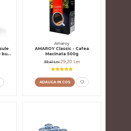
Amaroy
sule
AMAROY Classic - Cafea
0 buc
Macinata 500g
29,20 Lei
39,41 Lei
ADAUGA IN COS