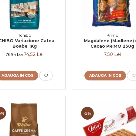
Tchibo
Primo
CHIBO Variazione Cafea
Magdalene (Madlene) 
Boabe 1Kg
Cacao PRIMO 250g
74,52 Lei
7,50 Lei
76,94 Lei
ADAUGA IN COS
ADAUGA IN COS
6%
-5%