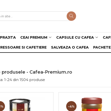
PRAJITA
CEAI PREMIUM
CAPSULE CU CAFEA
CAF
RESSOARE SI CAFETIERE
SALVEAZA O CAFEA
PACHETE
 produsele - Cafea-Premium.ro
a:
1-
24
din
1504
produse
1%
-4%