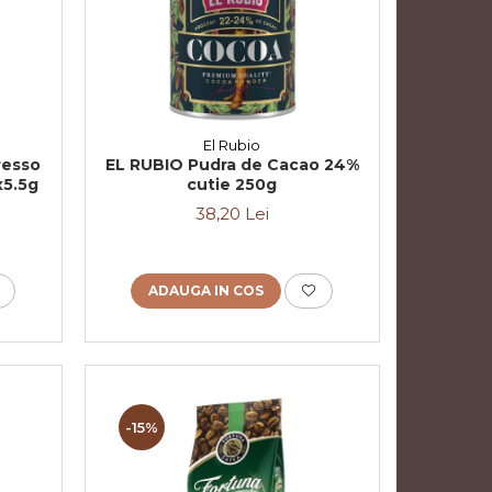
El Rubio
resso
EL RUBIO Pudra de Cacao 24%
x5.5g
cutie 250g
38,20 Lei
ADAUGA IN COS
-15%