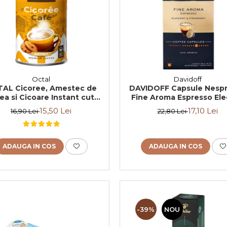
Octal
Davidoff
AL Cicoree, Amestec de
DAVIDOFF Capsule Nesp
ea si Cicoare Instant cut.
Fine Aroma Espresso El
100g
& Fragrant 10x5.5g
15,50 Lei
17,10 Lei
16,90 Lei
22,80 Lei
ADAUGA IN COS
ADAUGA IN COS
-39%
NOU