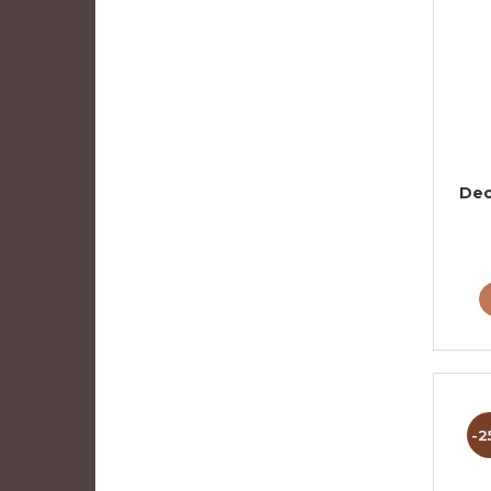
Dec
S
-2