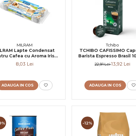
MILRAM
Tchibo
ILRAM Lapte Condensat
TCHIBO CAFISSIMO Cap
tru Cafea cu Aroma Irish
Barista Espresso Brasil 1
Cream 10x14g
80g (27.10.2026)
8,03 Lei
13,92 Lei
22,91 Lei
ADAUGA IN COS
ADAUGA IN COS
9%
-12%