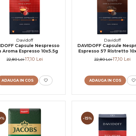
Davidoff
Davidoff
IDOFF Capsule Nespresso
DAVIDOFF Capsule Nesp
h Aroma Espresso 10x5.5g
Espresso 57 Ristretto 10
17,10 Lei
17,10 Lei
22,80 Lei
22,80 Lei
ADAUGA IN COS
ADAUGA IN COS
9%
-15%