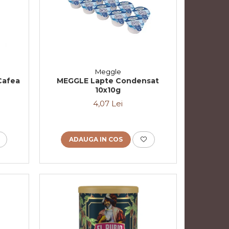
Meggle
Cafea
MEGGLE Lapte Condensat
10x10g
4,07 Lei
ADAUGA IN COS