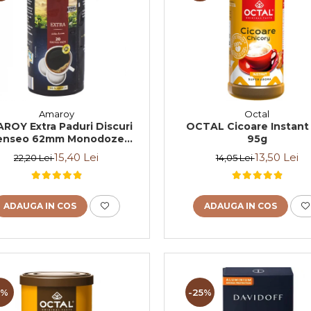
Amaroy
Octal
ROY Extra Paduri Discuri
OCTAL Cicoare Instant
enseo 62mm Monodoze
95g
20buc 140g
15,40 Lei
13,50 Lei
22,20 Lei
14,05 Lei
ADAUGA IN COS
ADAUGA IN COS
8%
-25%