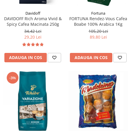
Fortuna
Davidoff
FORTUNA Rendez-Vous Cafea
DAVIDOFF Rich Aroma Vivid &
Boabe 100% Arabica 1Kg
Spicy Cafea Macinata 250g
105,20 Lei
34,42 Lei
89,80 Lei
29,20 Lei
ADAUGA IN COS
ADAUGA IN COS
-3%