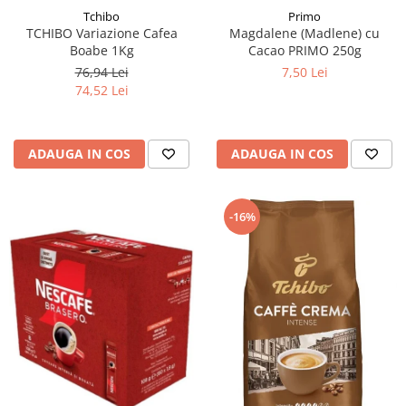
Tchibo
Primo
TCHIBO Variazione Cafea
Magdalene (Madlene) cu
Boabe 1Kg
Cacao PRIMO 250g
76,94 Lei
7,50 Lei
74,52 Lei
ADAUGA IN COS
ADAUGA IN COS
-16%