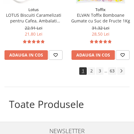
Lotus
Toffix
LOTUS Biscuiti Caramelizati
ELVAN Toffix Bomboane
pentru Cafea, Ambalati
Gumate cu Suc de Fructe 1Kg
Individual 50buc 312.5g
22,91 Lei
31,32 Lei
21,80 Lei
28,50 Lei
ADAUGA IN COS
ADAUGA IN COS
1
2
3
63
...
Toate Produsele
NEWSLETTER