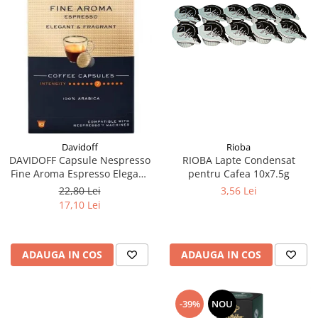
Rioba
Davidoff
RIOBA Lapte Condensat
DAVIDOFF Capsule Nespresso
pentru Cafea 10x7.5g
Fine Aroma Espresso Elegant
& Fragrant 10x5.5g
3,56 Lei
22,80 Lei
17,10 Lei
ADAUGA IN COS
ADAUGA IN COS
-39%
NOU