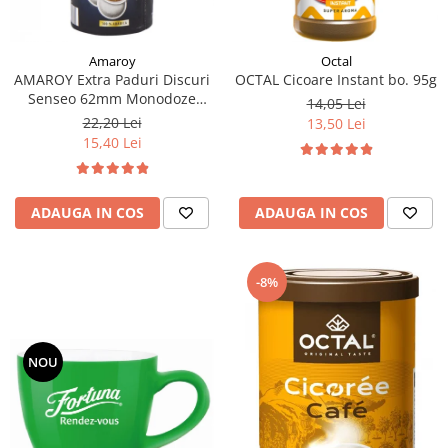
Amaroy
Octal
AMAROY Extra Paduri Discuri
OCTAL Cicoare Instant bo. 95g
Senseo 62mm Monodoze
14,05 Lei
20buc 140g
22,20 Lei
13,50 Lei
15,40 Lei
ADAUGA IN COS
ADAUGA IN COS
-8%
NOU