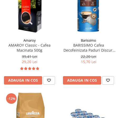
Amaroy
Barissimo
AMAROY Classic - Cafea
BARISSIMO Cafea
Macinata 500g
Decofeinizata Paduri Discuri
Senseo 62mm Monodoze
39,41 Lei
22,20 Lei
20buc - 140g
29,20 Lei
15,70 Lei
ADAUGA IN COS
ADAUGA IN COS
-12%