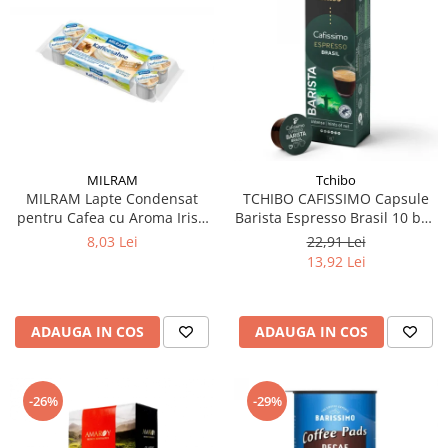
MILRAM
Tchibo
MILRAM Lapte Condensat
TCHIBO CAFISSIMO Capsule
pentru Cafea cu Aroma Irish
Barista Espresso Brasil 10 buc
Cream 10x14g
80g (27.10.2026)
8,03 Lei
22,91 Lei
13,92 Lei
ADAUGA IN COS
ADAUGA IN COS
-26%
-29%